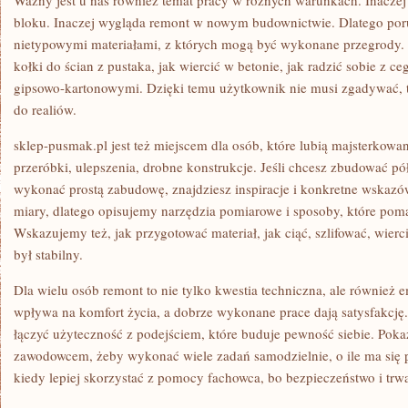
Ważny jest u nas również temat pracy w różnych warunkach. Inaczej
bloku. Inaczej wygląda remont w nowym budownictwie. Dlatego por
nietypowymi materiałami, z których mogą być wykonane przegrody.
kołki do ścian z pustaka, jak wiercić w betonie, jak radzić sobie z ce
gipsowo-kartonowymi. Dzięki temu użytkownik nie musi zgadywać,
do realiów.
sklep-pusmak.pl jest też miejscem dla osób, które lubią majsterkowa
przeróbki, ulepszenia, drobne konstrukcje. Jeśli chcesz zbudować p
wykonać prostą zabudowę, znajdziesz inspiracje i konkretne wskazó
miary, dlatego opisujemy narzędzia pomiarowe i sposoby, które pom
Wskazujemy też, jak przygotować materiał, jak ciąć, szlifować, wierci
był stabilny.
Dla wielu osób remont to nie tylko kwestia techniczna, ale również 
wpływa na komfort życia, a dobrze wykonane prace dają satysfakcję.
łączyć użyteczność z podejściem, które buduje pewność siebie. Poka
zawodowcem, żeby wykonać wiele zadań samodzielnie, o ile ma się 
kiedy lepiej skorzystać z pomocy fachowca, bo bezpieczeństwo i trwa