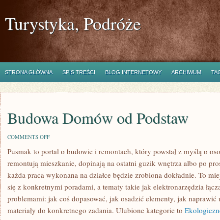
Turystyka, Podróże
STRONA GŁÓWNA
SPIS TREŚCI
BLOG INTERNETOWY
ARCHIWUM
TA
Budowa Domów od Podstaw
ON
COMMENTS OFF
BUDOWA
Pusmak to portal o budowie i remontach, który powstał z myślą o o
DOMÓW
OD
remontują mieszkanie, dopinają na ostatni guzik wnętrza albo po pr
PODSTAW
każda praca wykonana na działce będzie zrobiona dokładnie. To miej
się z konkretnymi poradami, a tematy takie jak elektronarzędzia łącz
problemami: jak coś dopasować, jak osadzić elementy, jak naprawić 
materiały do konkretnego zadania. Ulubione kategorie to
Ekologiczn