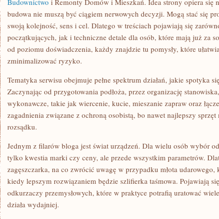
Budownictwo
i Remonty Domów i Mieszkań. Idea strony opiera się n
budowa nie muszą być ciągiem nerwowych decyzji. Mogą stać się pr
swoją kolejność, sens i cel. Dlatego w treściach pojawiają się zarów
początkujących, jak i techniczne detale dla osób, które mają już za s
od poziomu doświadczenia, każdy znajdzie tu pomysły, które ułatwiaj
zminimalizować ryzyko.
Tematyka serwisu obejmuje pełne spektrum działań, jakie spotyka s
Zaczynając od przygotowania podłoża, przez organizację stanowiska
wykonawcze, takie jak wiercenie, kucie, mieszanie zapraw oraz łącze
zagadnienia związane z ochroną osobistą, bo nawet najlepszy sprzęt 
rozsądku.
Jednym z filarów bloga jest świat urządzeń. Dla wielu osób wybór o
tylko kwestia marki czy ceny, ale przede wszystkim parametrów. Dlat
zagęszczarka, na co zwrócić uwagę w przypadku młota udarowego, ki
kiedy lepszym rozwiązaniem będzie szlifierka taśmowa. Pojawiają się
odkurzaczy przemysłowych, które w praktyce potrafią uratować wiele 
działa wydajniej.