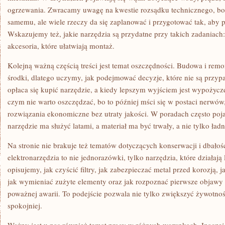
ogrzewania. Zwracamy uwagę na kwestie rozsądku technicznego, bo 
samemu, ale wiele rzeczy da się zaplanować i przygotować tak, aby p
Wskazujemy też, jakie narzędzia są przydatne przy takich zadaniach:
akcesoria, które ułatwiają montaż.
Kolejną ważną częścią treści jest temat oszczędności. Budowa i re
środki, dlatego uczymy, jak podejmować decyzje, które nie są przy
opłaca się kupić narzędzie, a kiedy lepszym wyjściem jest wypożycz
czym nie warto oszczędzać, bo to później mści się w postaci nerwów
rozwiązania ekonomiczne bez utraty jakości. W poradach często poja
narzędzie ma służyć latami, a materiał ma być trwały, a nie tylko ład
Na stronie nie brakuje też tematów dotyczących konserwacji i dbałoś
elektronarzędzia to nie jednorazówki, tylko narzędzia, które działają 
opisujemy, jak czyścić filtry, jak zabezpieczać metal przed korozją
jak wymieniać zużyte elementy oraz jak rozpoznać pierwsze objawy
poważnej awarii. To podejście pozwala nie tylko zwiększyć żywotnoś
spokojniej.