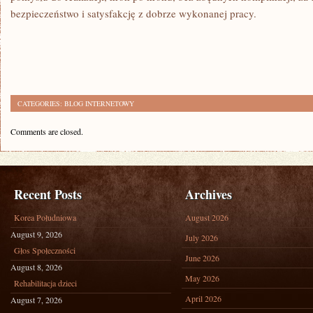
bezpieczeństwo i satysfakcję z dobrze wykonanej pracy.
CATEGORIES:
BLOG INTERNETOWY
Comments are closed.
Recent Posts
Archives
Korea Południowa
August 2026
August 9, 2026
July 2026
Głos Społeczności
June 2026
August 8, 2026
May 2026
Rehabilitacja dzieci
April 2026
August 7, 2026