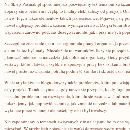
Na Sklep-Pusmak.pl sporo miejsca poświęcamy też tematom związa
kojarzy się z betonem i cegłą, to finalny efekt zależy od precyzji.
listew, fug, a także elementów takich jak ościeżnice. Pojawiają się p
nawet najlepszy produkt z czasem wymaga serwisu. Dzięki temu stro
wsparciem zarówno podczas dużego remontu, jak i przy małych po
Szczególne znaczenie ma u nas ergonomia pracy i organizacja przest
ale może też być mały. Niezależnie od warunków, liczy się porządek.
planować miejsce na narzędzia, jak dobierać organizery, kiedy przyda
zestawy, które ułatwiają szybkie rozpoczęcie pracy bez szukania br
nawet proste rozwiązania potrafią podnieść komfort i skrócić czas real
Wiele artykułów na blogu dotyczy także problemów, które pojawiają s
cały projekt. To takie sytuacje, gdy tarcza się przypala, kiedy fuga
na sedno problemu i na rozwiązania, które da się zastosować od razu
pokazujemy, jak poprawić technikę, jak zmienić narzędzie lub materi
wykonać pracę w innej kolejności, by efekt był trwalszy.
Nie zapominamy o tematach związanych z instalacjami, bo to one s
mieszkań. W artykułach pojawiają się wątki dotyczące wody, prądu, 