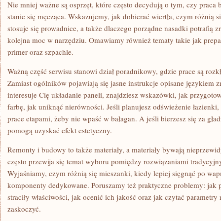
Nie mniej ważne są osprzęt, które często decydują o tym, czy praca
stanie się męcząca. Wskazujemy, jak dobierać wiertła, czym różnią si
stosuje się prowadnice, a także dlaczego porządne nasadki potrafią z
kolejna moc w narzędziu. Omawiamy również tematy takie jak prepara
primer oraz szpachle.
Ważną część serwisu stanowi dział poradnikowy, gdzie prace są rozk
Zamiast ogólników pojawiają się jasne instrukcje opisane językiem z
interesuje Cię układanie paneli, znajdziesz wskazówki, jak przygoto
farbę, jak uniknąć nierówności. Jeśli planujesz odświeżenie łazienki,
prace etapami, żeby nie wpaść w bałagan. A jeśli bierzesz się za gład
pomogą uzyskać efekt estetyczny.
Remonty i budowy to także materiały, a materiały bywają nieprzewi
często przewija się temat wyboru pomiędzy rozwiązaniami tradycy
Wyjaśniamy, czym różnią się mieszanki, kiedy lepiej sięgnąć po wap
komponenty dedykowane. Poruszamy też praktyczne problemy: jak p
straciły właściwości, jak ocenić ich jakość oraz jak czytać parametry
zaskoczyć.