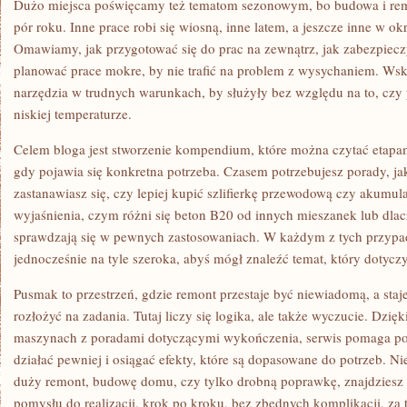
Dużo miejsca poświęcamy też tematom sezonowym, bo budowa i re
pór roku. Inne prace robi się wiosną, inne latem, a jeszcze inne w o
Omawiamy, jak przygotować się do prac na zewnątrz, jak zabezpiecz
planować prace mokre, by nie trafić na problem z wysychaniem. Wsk
narzędzia w trudnych warunkach, by służyły bez względu na to, czy 
niskiej temperaturze.
Celem bloga jest stworzenie kompendium, które można czytać etapa
gdy pojawia się konkretna potrzeba. Czasem potrzebujesz porady, ja
zastanawiasz się, czy lepiej kupić szlifierkę przewodową czy akumu
wyjaśnienia, czym różni się beton B20 od innych mieszanek lub dla
sprawdzają się w pewnych zastosowaniach. W każdym z tych przyp
jednocześnie na tyle szeroka, abyś mógł znaleźć temat, który dotyczy
Pusmak to przestrzeń, gdzie remont przestaje być niewiadomą, a staj
rozłożyć na zadania. Tutaj liczy się logika, ale także wyczucie. Dzię
maszynach z poradami dotyczącymi wykończenia, serwis pomaga po
działać pewniej i osiągać efekty, które są dopasowane do potrzeb. Ni
duży remont, budowę domu, czy tylko drobną poprawkę, znajdziesz t
pomysłu do realizacji, krok po kroku, bez zbędnych komplikacji, za 