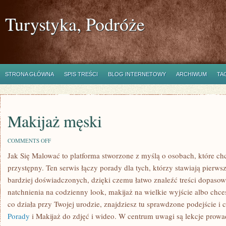
Turystyka, Podróże
STRONA GŁÓWNA
SPIS TREŚCI
BLOG INTERNETOWY
ARCHIWUM
TA
Makijaż męski
ON
COMMENTS OFF
MAKIJAŻ
Jak Się Malować to platforma stworzone z myślą o osobach, które 
MĘSKI
przystępny. Ten serwis łączy porady dla tych, którzy stawiają pierwsz
bardziej doświadczonych, dzięki czemu łatwo znaleźć treści dopasow
natchnienia na codzienny look, makijaż na wielkie wyjście albo chce
co działa przy Twojej urodzie, znajdziesz tu sprawdzone podejście i 
Porady
i Makijaż do zdjęć i wideo. W centrum uwagi są lekcje prowa