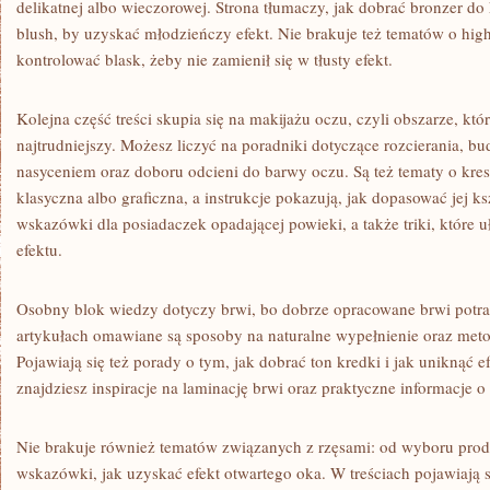
delikatnej albo wieczorowej. Strona tłumaczy, jak dobrać bronzer do 
blush, by uzyskać młodzieńczy efekt. Nie brakuje też tematów o highl
kontrolować blask, żeby nie zamienił się w tłusty efekt.
Kolejna część treści skupia się na makijażu oczu, czyli obszarze, któr
najtrudniejszy. Możesz liczyć na poradniki dotyczące rozcierania, bu
nasyceniem oraz doboru odcieni do barwy oczu. Są też tematy o kre
klasyczna albo graficzna, a instrukcje pokazują, jak dopasować jej ks
wskazówki dla posiadaczek opadającej powieki, a także triki, które 
efektu.
Osobny blok wiedzy dotyczy brwi, bo dobrze opracowane brwi potraf
artykułach omawiane są sposoby na naturalne wypełnienie oraz meto
Pojawiają się też porady o tym, jak dobrać ton kredki i jak uniknąć 
znajdziesz inspiracje na laminację brwi oraz praktyczne informacje 
Nie brakuje również tematów związanych z rzęsami: od wyboru pro
wskazówki, jak uzyskać efekt otwartego oka. W treściach pojawiają si