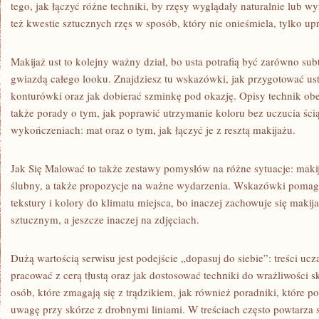
tego, jak łączyć różne techniki, by rzęsy wyglądały naturalnie lub 
też kwestie sztucznych rzęs w sposób, który nie onieśmiela, tylko up
Makijaż ust to kolejny ważny dział, bo usta potrafią być zarówno su
gwiazdą całego looku. Znajdziesz tu wskazówki, jak przygotować ust
konturówki oraz jak dobierać szminkę pod okazję. Opisy technik obej
także porady o tym, jak poprawić utrzymanie koloru bez uczucia ścią
wykończeniach: mat oraz o tym, jak łączyć je z resztą makijażu.
Jak Się Malować to także zestawy pomysłów na różne sytuacje: makij
ślubny, a także propozycje na ważne wydarzenia. Wskazówki pomag
tekstury i kolory do klimatu miejsca, bo inaczej zachowuje się makij
sztucznym, a jeszcze inaczej na zdjęciach.
Dużą wartością serwisu jest podejście „dopasuj do siebie”: treści uczą
pracować z cerą tłustą oraz jak dostosować techniki do wrażliwości sk
osób, które zmagają się z trądzikiem, jak również poradniki, które 
uwagę przy skórze z drobnymi liniami. W treściach często powtarza s