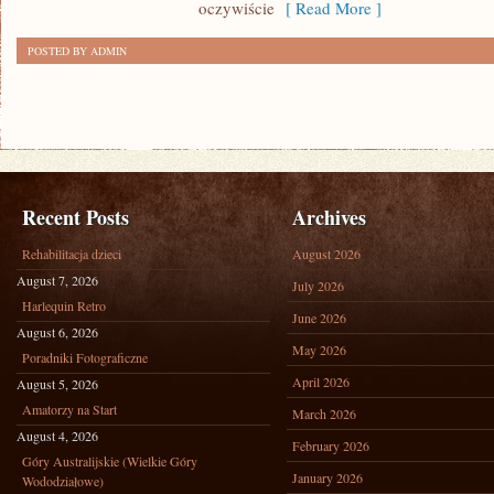
oczywiście
[ Read More ]
POSTED BY ADMIN
Recent Posts
Archives
Rehabilitacja dzieci
August 2026
August 7, 2026
July 2026
Harlequin Retro
June 2026
August 6, 2026
May 2026
Poradniki Fotograficzne
April 2026
August 5, 2026
Amatorzy na Start
March 2026
August 4, 2026
February 2026
Góry Australijskie (Wielkie Góry
January 2026
Wododziałowe)