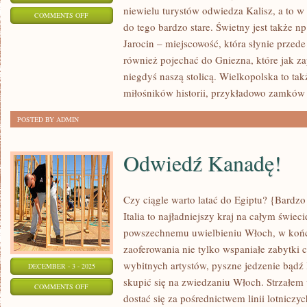
niewielu turystów odwiedza Kalisz, a to w
ON
COMMENTS OFF
do tego bardzo stare. Świetny jest także 
ODKRYWANIE
Jarocin – miejscowość, która słynie przede
SŁONECZNEJ
również pojechać do Gniezna, które jak za
PORTUGALII
niegdyś naszą stolicą. Wielkopolska to tak
miłośników historii, przykładowo zamków
POSTED BY ADMIN
Odwiedź Kanadę!
Czy ciągle warto latać do Egiptu? {Bardzo
Italia to najładniejszy kraj na całym świec
powszechnemu uwielbieniu Włoch, w koń
zaoferowania nie tylko wspaniałe zabytki c
wybitnych artystów, pyszne jedzenie bądź
DECEMBER - 3 - 2025
skupić się na zwiedzaniu Włoch. Strzałem 
ON
COMMENTS OFF
dostać się za pośrednictwem linii lotniczyc
ODWIEDŹ