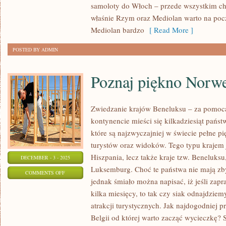
samoloty do Włoch – przede wszystkim ch
KANADĘ!
właśnie Rzym oraz Mediolan warto na poc
Mediolan bardzo
[ Read More ]
POSTED BY ADMIN
Poznaj piękno Norwe
Zwiedzanie krajów Beneluksu – za pomoc
kontynencie mieści się kilkadziesiąt państ
które są najzwyczajniej w świecie pełne pię
turystów oraz widoków. Tego typu krajem j
Hiszpania, lecz także kraje tzw. Beneluksu
DECEMBER - 3 - 2025
Luksemburg. Choć te państwa nie mają zby
ON
COMMENTS OFF
jednak śmiało można napisać, iż jeśli zap
POZNAJ
kilka miesięcy, to tak czy siak odnajdziemy
PIĘKNO
atrakcji turystycznych. Jak najdogodniej 
NORWEGII
Belgii od której warto zacząć wycieczkę? S