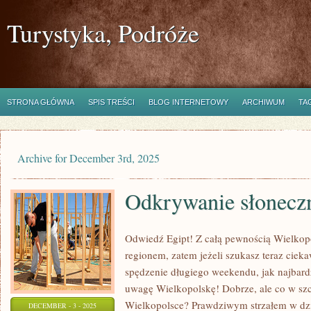
Turystyka, Podróże
STRONA GŁÓWNA
SPIS TREŚCI
BLOG INTERNETOWY
ARCHIWUM
TA
Archive for December 3rd, 2025
Odkrywanie słoneczn
Odwiedź Egipt! Z całą pewnością Wielkop
regionem, zatem jeżeli szukasz teraz cie
spędzenie długiego weekendu, jak najbard
uwagę Wielkopolskę! Dobrze, ale co w sz
Wielkopolsce? Prawdziwym strzałem w dzie
DECEMBER - 3 - 2025