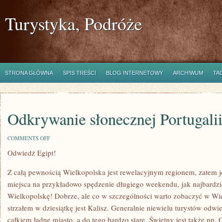
Turystyka, Podróże
STRONA GŁÓWNA
SPIS TREŚCI
BLOG INTERNETOWY
ARCHIWUM
TA
Odkrywanie słonecznej Portugali
ON
COMMENTS OFF
ODKRYWANIE
Odwiedź Egipt!
SŁONECZNEJ
PORTUGALII
Z całą pewnością Wielkopolska jest rewelacyjnym regionem, zatem j
miejsca na przykładowo spędzenie długiego weekendu, jak najbardz
Wielkopolskę! Dobrze, ale co w szczególności warto zobaczyć w W
strzałem w dziesiątkę jest Kalisz. Generalnie niewielu turystów odwi
całkiem ładne miasto, a do tego bardzo stare. Świetny jest także np.