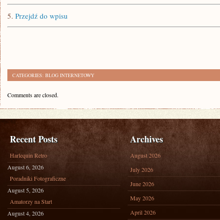
5.
Przejdź do wpisu
CATEGORIES:
BLOG INTERNETOWY
Comments are closed.
Recent Posts
Archives
Harlequin Retro
August 2026
August 6, 2026
July 2026
Poradniki Fotograficzne
June 2026
August 5, 2026
May 2026
Amatorzy na Start
April 2026
August 4, 2026