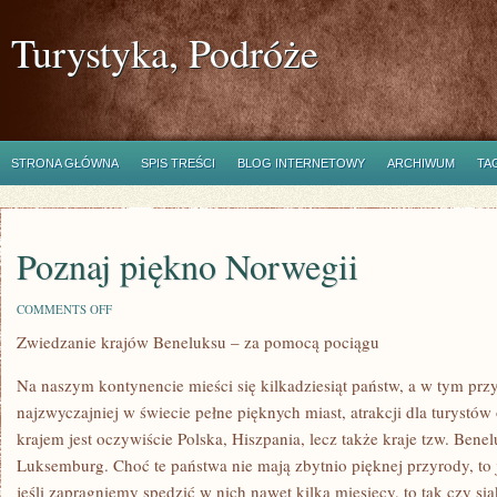
Turystyka, Podróże
STRONA GŁÓWNA
SPIS TREŚCI
BLOG INTERNETOWY
ARCHIWUM
TA
Poznaj piękno Norwegii
ON
COMMENTS OFF
POZNAJ
Zwiedzanie krajów Beneluksu – za pomocą pociągu
PIĘKNO
NORWEGII
Na naszym kontynencie mieści się kilkadziesiąt państw, a w tym przy
najzwyczajniej w świecie pełne pięknych miast, atrakcji dla turystó
krajem jest oczywiście Polska, Hiszpania, lecz także kraje tzw. Bene
Luksemburg. Choć te państwa nie mają zbytnio pięknej przyrody, to 
jeśli zapragniemy spędzić w nich nawet kilka miesięcy, to tak czy s