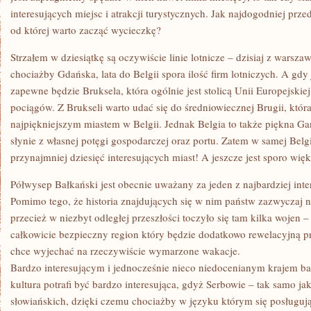
interesujących miejsc i atrakcji turystycznych. Jak najdogodniej prz
od której warto zacząć wycieczkę?
Strzałem w dziesiątkę są oczywiście linie lotnicze – dzisiaj z warszaw
chociażby Gdańska, lata do Belgii spora ilość firm lotniczych. A gdy 
zapewne będzie Bruksela, która ogólnie jest stolicą Unii Europejskie
pociągów. Z Brukseli warto udać się do średniowiecznej Brugii, któ
najpiękniejszym miastem w Belgii. Jednak Belgia to także piękna G
słynie z własnej potęgi gospodarczej oraz portu. Zatem w samej Bel
przynajmniej dziesięć interesujących miast! A jeszcze jest sporo wi
Półwysep Bałkański jest obecnie uważany za jeden z najbardziej inte
Pomimo tego, że historia znajdujących się w nim państw zazwyczaj ni
przecież w niezbyt odległej przeszłości toczyło się tam kilka wojen – 
całkowicie bezpieczny region który będzie dodatkowo rewelacyjną pr
chce wyjechać na rzeczywiście wymarzone wakacje.
Bardzo interesującym i jednocześnie nieco niedocenianym krajem ba
kultura potrafi być bardzo interesująca, gdyż Serbowie – tak samo j
słowiańskich, dzięki czemu chociażby w języku którym się posługu