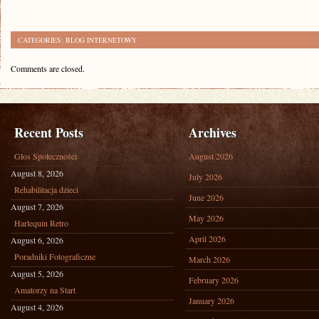
CATEGORIES:
BLOG INTERNETOWY
Comments are closed.
Recent Posts
Archives
Głos Społeczności
August 2026
August 8, 2026
July 2026
Rehabilitacja dzieci
June 2026
August 7, 2026
May 2026
Harlequin Retro
April 2026
August 6, 2026
Poradniki Fotograficzne
March 2026
August 5, 2026
February 2026
Amatorzy na Start
January 2026
August 4, 2026