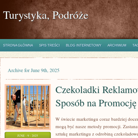
Turystyka, Podróże
STRONA GŁÓWNA
SPIS TREŚCI
BLOG INTERNETOWY
ARCHIWUM
TA
Archive for June 9th, 2025
Czekoladki Reklamo
Sposób na Promocję
W świecie marketingu coraz bardziej docen
mogą być nasze metody promocji. Zastanawi
sztukę marketingu z odrobiną czekoladow
JUNE - 9 - 2025