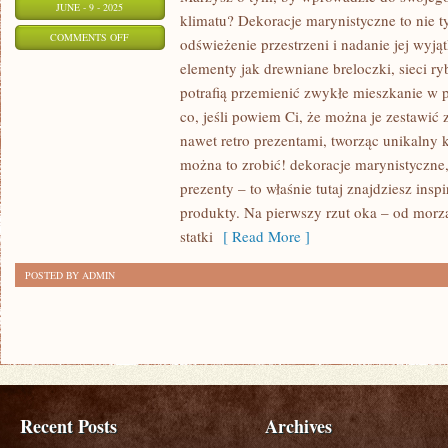
JUNE - 9 - 2025
klimatu? Dekoracje marynistyczne to nie ty
ON
COMMENTS OFF
odświeżenie przestrzeni i nadanie jej wyj
DEKORACJE
elementy jak drewniane breloczki, sieci ry
MARYNISTYCZNE:
potrafią przemienić zwykłe mieszkanie w
JAK
co, jeśli powiem Ci, że można je zestawi
PRZYNIEŚĆ
nawet retro prezentami, tworząc unikalny k
OCEAN
można to zrobić! dekoracje marynistyczne,
prezenty – to właśnie tutaj znajdziesz inspi
DO
produkty. Na pierwszy rzut oka – od mor
WNĘTRZA
statki
[ Read More ]
TWOJEGO
DOMU?
POSTED BY ADMIN
Recent Posts
Archives