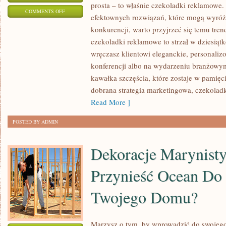
prosta – to właśnie czekoladki reklamowe.
ON
COMMENTS OFF
efektownych rozwiązań, które mogą wyróżn
CZEKOLADKI
konkurencji, warto przyjrzeć się temu tren
REKLAMOWE:
czekoladki reklamowe to strzał w dziesiąt
SŁODKI
wręczasz klientowi eleganckie, personali
SPOSÓB
konferencji albo na wydarzeniu branżowy
NA
kawałka szczęścia, które zostaje w pamięc
PROMOCJĘ
dobrana strategia marketingowa, czekolad
TWOJEJ
Read More ]
FIRMY
POSTED BY ADMIN
Dekoracje Marynisty
Przynieść Ocean Do
Twojego Domu?
Marzysz o tym, by wprowadzić do swojeg