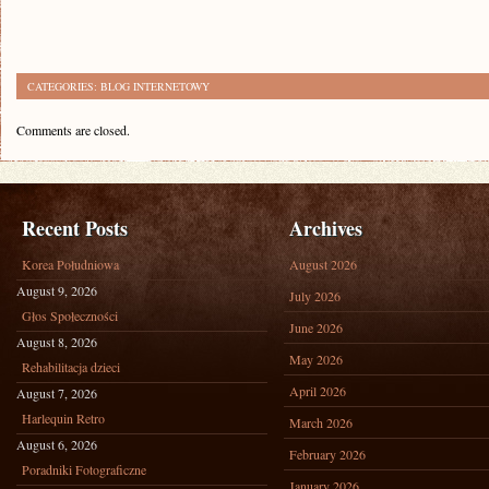
CATEGORIES:
BLOG INTERNETOWY
Comments are closed.
Recent Posts
Archives
Korea Południowa
August 2026
August 9, 2026
July 2026
Głos Społeczności
June 2026
August 8, 2026
May 2026
Rehabilitacja dzieci
April 2026
August 7, 2026
Harlequin Retro
March 2026
August 6, 2026
February 2026
Poradniki Fotograficzne
January 2026