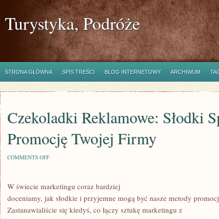
Turystyka, Podróże
STRONA GŁÓWNA
SPIS TREŚCI
BLOG INTERNETOWY
ARCHIWUM
TA
Czekoladki Reklamowe: Słodki S
Promocję Twojej Firmy
ON
COMMENTS OFF
CZEKOLADKI
REKLAMOWE:
SŁODKI
W świecie marketingu coraz bardziej
SPOSÓB
NA
doceniamy, jak słodkie i przyjemne mogą być nasze metody promocj
PROMOCJĘ
TWOJEJ
Zastanawialiście się kiedyś, co łączy sztukę marketingu z
FIRMY