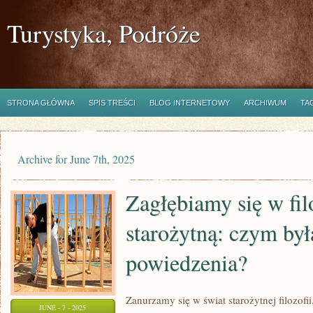
Turystyka, Podróże
STRONA GŁÓWNA
SPIS TREŚCI
BLOG INTERNETOWY
ARCHIWUM
TA
Archive for June 7th, 2025
Zagłębiamy się w fil
starożytną: czym był
powiedzenia?
Zanurzamy się w świat starożytnej filozofii
JUNE - 7 - 2025