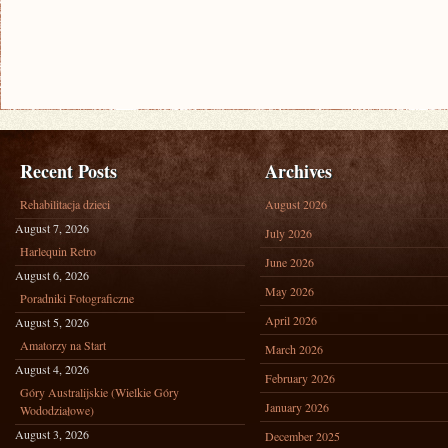
Recent Posts
Archives
Rehabilitacja dzieci
August 2026
August 7, 2026
July 2026
Harlequin Retro
June 2026
August 6, 2026
May 2026
Poradniki Fotograficzne
April 2026
August 5, 2026
Amatorzy na Start
March 2026
August 4, 2026
February 2026
Góry Australijskie (Wielkie Góry
January 2026
Wododziałowe)
August 3, 2026
December 2025