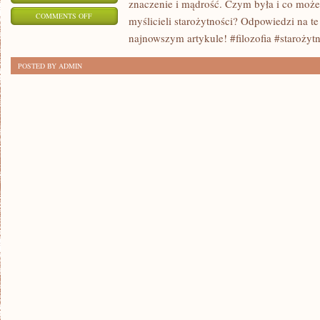
znaczenie i mądrość. Czym była i co moż
ON
COMMENTS OFF
myślicieli starożytności? Odpowiedzi na 
ZAGŁĘBIAMY
najnowszym artykule! #filozofia #starożyt
SIĘ
POSTED BY ADMIN
W
FILOZOFIĘ
STAROŻYTNĄ:
CZYM
BYŁA
I
CO
MIAŁA
DO
POWIEDZENIA?