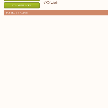
#XXwiek
ON
COMMENTS OFF
NIEZWYKŁE
POSTED BY ADMIN
MOMENTY
XX
WIEKU:
CO
MUSISZ
WIEDZIEĆ!