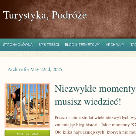
Turystyka, Podróże
STRONA GŁÓWNA
SPIS TREŚCI
BLOG INTERNETOWY
ARCHIWUM
TA
Archive for May 22nd, 2025
Niezwykłe momenty
musisz wiedzieć!
Przez ostatnie sto lat wiele niezwykłych w
zmieniając bieg historii. Jakie momenty X
Oto kilka najważniejszych, których nie mo
MAY - 22 - 2025