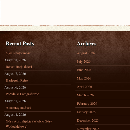
Recent Posts
Archives
Głos Społeczności
August 2026
August 8, 2026
July 2026
Rehabilitacja dzieci
June 2026
August 7, 2026
May 2026
Harlequin Retro
April 2026
August 6, 2026
Poradniki Fotograficzne
March 2026
August 5, 2026
February 2026
Amatorzy na Start
January 2026
August 4, 2026
December 2025
Góry Australijskie (Wielkie Góry
Wododziałowe)
November 2025