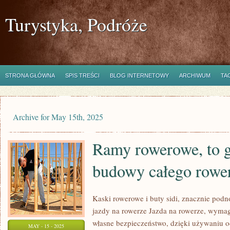
Turystyka, Podróże
STRONA GŁÓWNA
SPIS TREŚCI
BLOG INTERNETOWY
ARCHIWUM
TA
Archive for May 15th, 2025
Ramy rowerowe, to 
budowy całego rowe
Kaski rowerowe i buty sidi, znacznie podn
jazdy na rowerze Jazda na rowerze, wyma
własne bezpieczeństwo, dzięki używaniu o
MAY - 15 - 2025