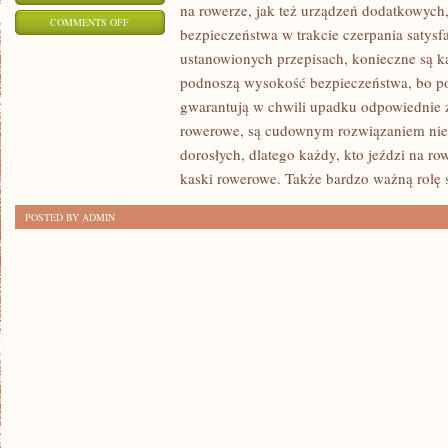
na rowerze, jak też urządzeń dodatkowych
ON
COMMENTS OFF
bezpieczeństwa w trakcie czerpania satysf
RAMY
ustanowionych przepisach, konieczne są k
ROWEROWE,
podnoszą wysokość bezpieczeństwa, bo po
TO
gwarantują w chwili upadku odpowiednie z
GŁÓWNY
rowerowe, są cudownym rozwiązaniem nie ty
ELEMENT
dorosłych, dlatego każdy, kto jeździ na ro
BUDOWY
kaski rowerowe. Także bardzo ważną rolę s
CAŁEGO
POSTED BY ADMIN
ROWERA