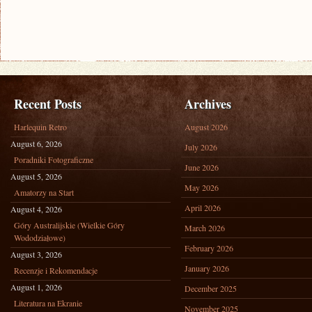
Recent Posts
Archives
Harlequin Retro
August 2026
August 6, 2026
July 2026
Poradniki Fotograficzne
June 2026
August 5, 2026
May 2026
Amatorzy na Start
April 2026
August 4, 2026
Góry Australijskie (Wielkie Góry
March 2026
Wododziałowe)
February 2026
August 3, 2026
January 2026
Recenzje i Rekomendacje
August 1, 2026
December 2025
Literatura na Ekranie
November 2025