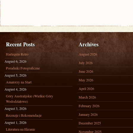
Recent Posts
Archives
Harlequin Retro
August 2026
August 6, 2026
July 2026
Poradniki Fotograficzne
June 2026
August 5, 2026
May 2026
Amatorzy na Start
April 2026
August 4, 2026
Góry Australijskie (Wielkie Góry
March 2026
Wododziałowe)
February 2026
August 3, 2026
January 2026
Recenzje i Rekomendacje
August 1, 2026
December 2025
Literatura na Ekranie
November 2025