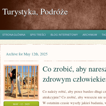
Turystyka, Podróże
STRONA GŁÓWNA
SPIS TREŚCI
BLOG INTERNETOWY
ARCHIWUM
TA
Archive for May 12th, 2025
Co zrobić, aby nares
zdrowym człowieki
Co należy robić, aby przez bardzo długi 
atrakcyjnie? Co zrobić, aby wreszcie nie u
W ostatnim czasie wyszły jakieś badania, w
MAY - 12 - 2025