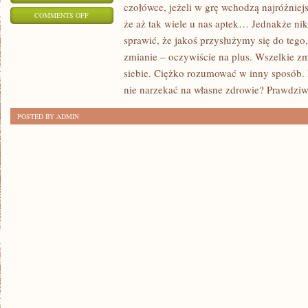
czołówce, jeżeli w grę wchodzą najróżniej
ON
COMMENTS OFF
że aż tak wiele u nas aptek… Jednakże ni
CO
sprawić, że jakoś przysłużymy się do tego,
ZROBIĆ,
zmianie – oczywiście na plus. Wszelkie z
ABY
siebie. Ciężko rozumować w inny sposób. 
NARESZCIE
nie narzekać na własne zdrowie? Prawdzi
BYĆ
POSTED BY ADMIN
ZDROWYM
CZŁOWIEKIEM?