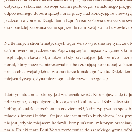
dotyczące szkolenia, rozwoju konia sportowego, świadomego przyg
odpowiedniego doboru sprzętu oraz pracy nad kondycją, równowagą
jeźdźcem a koniem. Dzięki temu Equi Verso zestawia dwa ważne świat
oraz bardziej zaawansowane spojrzenie na rozwój konia i człowieka w
Na tle innych stron tematycznych Equi Verso wyróżnia się tym, że ob
całe uniwersum jeździeckie. Pojawiają się tu miejsca związane z ko
inspiracje, ciekawostki, a także teksty pokazujące, jak szeroko możn
portal, który może zainteresować osobę szukającą konkretnej wskazów
prostu chce wejść głębiej w atmosferze końskiego świata. Dzięki tem
miejsca żywego, dynamicznego i stale rozwijającego się.
Istotnym atutem tej strony jest wielowątkowość. Koń pojawia się tu j
rekreacyjne, terapeutyczne, historyczne i kulturowe. Jeździectwo staj
hobby, ale także sposobem na codzienność, która wpływa na sposób 
relacje z innymi ludźmi. Stajnia nie jest tu tylko budynkiem, lecz pr
nie jest jedynie miejscem hodowli, lecz punktem, w którym przecinają 
pasja. Dzięki temu Equi Verso może trafiać do szerokiego grona odbi