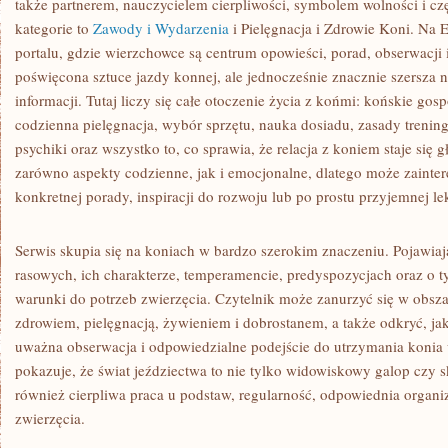
także partnerem, nauczycielem cierpliwości, symbolem wolności i cz
kategorie to
Zawody i Wydarzenia
i Pielęgnacja i Zdrowie Koni. Na E
portalu, gdzie wierzchowce są centrum opowieści, porad, obserwacji i 
poświęcona sztuce jazdy konnej, ale jednocześnie znacznie szersza
informacji. Tutaj liczy się całe otoczenie życia z końmi: końskie go
codzienna pielęgnacja, wybór sprzętu, nauka dosiadu, zasady trenin
psychiki oraz wszystko to, co sprawia, że relacja z koniem staje się g
zarówno aspekty codzienne, jak i emocjonalne, dlatego może zainte
konkretnej porady, inspiracji do rozwoju lub po prostu przyjemnej l
Serwis skupia się na koniach w bardzo szerokim znaczeniu. Pojawiają
rasowych, ich charakterze, temperamencie, predyspozycjach oraz o 
warunki do potrzeb zwierzęcia. Czytelnik może zanurzyć się w obsz
zdrowiem, pielęgnacją, żywieniem i dobrostanem, a także odkryć, ja
uważna obserwacja i odpowiedzialne podejście do utrzymania konia 
pokazuje, że świat jeździectwa to nie tylko widowiskowy galop czy s
również cierpliwa praca u podstaw, regularność, odpowiednia organi
zwierzęcia.