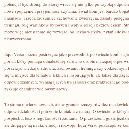
potencjał być stroną, do której wraca się nie tylko po szybką odpowie
nowe spojrzenie i przyjemność czytania. Świat koni jest bardzo bogat
niuansów. Trzeba zrozumieć zachowanie zwierzęcia, zasady pielęgna
treningu, rolę warunków bytowych i wpływ relacji z człowiekiem. St
może więc nieustannie się rozwijać, bo liczba wątków, pytań i doświa
niewyczerpana.
Equi Verso można postrzegać jako przewodnik po świecie koni, stajni
portal, który pomaga odnaleźć się zarówno osobie marzącej o pierwsze
poszerzyć wiedzę o zdrowiu, zachowaniu, treningu czy codziennym 
się tu miejsce dla tematów lekkich i inspirujących, ale także dla zaga
odpowiedzialnych, wymagających uważności oraz praktycznego podej
zyskuje charakter wielowymiarowy.
To strona o wierzchowcach, ale w gruncie rzeczy również o człowieku:
odpowiedzialności i potrzebie kontaktu z naturą. O świecie, w którym
pośpiechu, lecz z regularności i zaufania. O przestrzeni, gdzie jeźdz
ale drogą pełną nauki, emocji i rozwoju. Equi Verso pokazuje, że ko