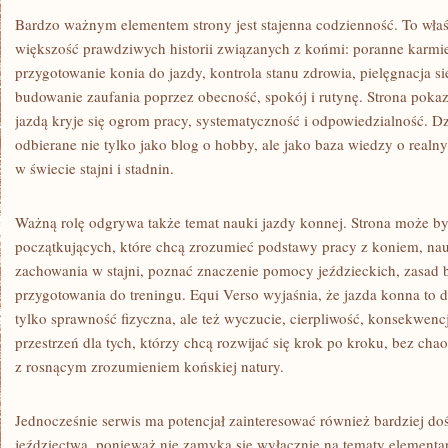
Bardzo ważnym elementem strony jest stajenna codzienność. To właśn
większość prawdziwych historii związanych z końmi: poranne karmi
przygotowanie konia do jazdy, kontrola stanu zdrowia, pielęgnacja sier
budowanie zaufania poprzez obecność, spokój i rutynę. Strona pokaz
jazdą kryje się ogrom pracy, systematyczność i odpowiedzialność. 
odbierane nie tylko jako blog o hobby, ale jako baza wiedzy o rea
w świecie stajni i stadnin.
Ważną rolę odgrywa także temat nauki jazdy konnej. Strona może by
początkujących, które chcą zrozumieć podstawy pracy z koniem, na
zachowania w stajni, poznać znaczenie pomocy jeździeckich, zasad
przygotowania do treningu. Equi Verso wyjaśnia, że jazda konna to dz
tylko sprawność fizyczna, ale też wyczucie, cierpliwość, konsekwenc
przestrzeń dla tych, którzy chcą rozwijać się krok po kroku, bez cha
z rosnącym zrozumieniem końskiej natury.
Jednocześnie serwis ma potencjał zainteresować również bardziej 
jeździectwa, ponieważ nie zamyka się wyłącznie na tematy elementar