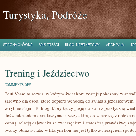
Turystyka, Podróże
STRONA GŁÓWNA
SPIS TREŚCI
BLOG INTERNETOWY
ARCHIWUM
TA
Trening i Jeździectwo
ON
COMMENTS OFF
TRENING
Equi Verso to serwis, w którym świat koni zostaje pokazany w sposób
I
JEŹDZIECTWO
zarówno dla osób, które dopiero wchodzą do świata z jeździectwem, ja
w rytmie stajni. To blog, który łączy pasję do koni z praktyczną wi
doświadczeniem oraz fascynacją wszystkim, co wiąże się z opieką na
konną, relacją człowieka ze zwierzęciem i atmosferą prawdziwej staj
tworzy obraz świata, w którym koń nie jest tylko zwierzęciem sport