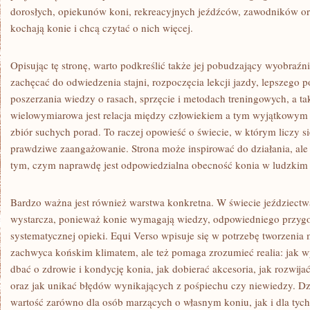
dorosłych, opiekunów koni, rekreacyjnych jeźdźców, zawodników ora
kochają konie i chcą czytać o nich więcej.
Opisując tę stronę, warto podkreślić także jej pobudzający wyobraźn
zachęcać do odwiedzenia stajni, rozpoczęcia lekcji jazdy, lepszego p
poszerzania wiedzy o rasach, sprzęcie i metodach treningowych, a t
wielowymiarowa jest relacja między człowiekiem a tym wyjątkowym z
zbiór suchych porad. To raczej opowieść o świecie, w którym liczy si
prawdziwe zaangażowanie. Strona może inspirować do działania, ale 
tym, czym naprawdę jest odpowiedzialna obecność konia w ludzkim 
Bardzo ważna jest również warstwa konkretna. W świecie jeździectw
wystarcza, ponieważ konie wymagają wiedzy, odpowiedniego przygo
systematycznej opieki. Equi Verso wpisuje się w potrzebę tworzenia m
zachwyca końskim klimatem, ale też pomaga zrozumieć realia: jak wy
dbać o zdrowie i kondycję konia, jak dobierać akcesoria, jak rozwija
oraz jak unikać błędów wynikających z pośpiechu czy niewiedzy. D
wartość zarówno dla osób marzących o własnym koniu, jak i dla tych,