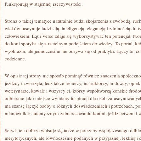
funkcjonują w stajennej rzeczywistości.
Strona o takiej tematyce naturalnie budzi skojarzenia z swobodą, ru
wieków fascynuje ludzi siłą, inteligencją, elegancją i zdolnością do 
człowiekiem. Equi Verso zdaje się wykorzystywać ten potencjał, twor
do koni spotyka się z rzetelnym podejściem do wiedzy. To portal, k
wyobraźni, ale jednocześnie nie odrywa się od praktyki. Łączy to, co
codzienne.
W opisie tej strony nie sposób pominąć również znaczenia społecznoś
jeźdźcy i zwierzęta, lecz także trenerzy, instruktorzy, hodowcy, opiek
weterynarze, kowale i wszyscy ci, którzy współtworzą końskie środ
odbierane jako miejsce wymiany inspiracji dla osób zafascynowanych 
ma szansę łączyć osoby o różnych doświadczeniach i potrzebach, p
mianowniku: autentycznym zainteresowaniu końmi, jeździectwem i w
Serwis ten dobrze wpisuje się także w potrzeby współczesnego odbior
merytorycznych, ale równocześnie podanych w przyjaznej, lekkiej i 