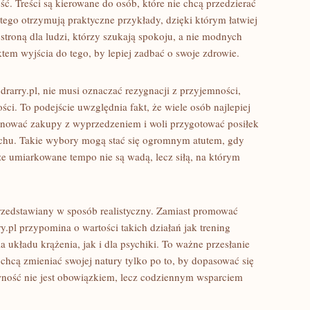
ść. Treści są kierowane do osób, które nie chcą przedzierać
 tego otrzymują praktyczne przykłady, dzięki którym łatwiej
stroną dla ludzi, którzy szukają spokoju, a nie modnych
tem wyjścia do tego, by lepiej zadbać o swoje zdrowie.
 drarry.pl, nie musi oznaczać rezygnacji z przyjemności,
ści. To podejście uwzględnia fakt, że wiele osób najlepiej
lanować zakupy z wyprzedzeniem i woli przygotować posiłek
chu. Takie wybory mogą stać się ogromnym atutem, gdy
 że umiarkowane tempo nie są wadą, lecz siłą, na którym
przedstawiany w sposób realistyczny. Zamiast promować
y.pl przypomina o wartości takich działań jak trening
układu krążenia, jak i dla psychiki. To ważne przesłanie
 chcą zmieniać swojej natury tylko po to, by dopasować się
ywność nie jest obowiązkiem, lecz codziennym wsparciem