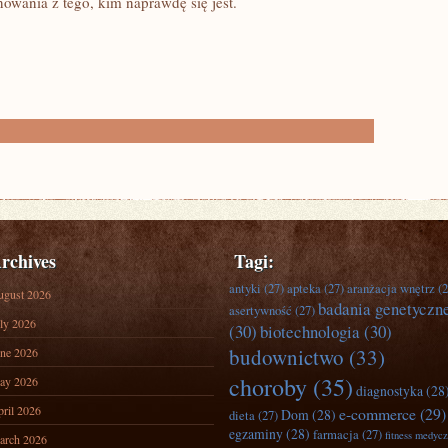
owania z tego, kim naprawdę się jest.
rchives
Tagi:
antyki
(27)
apteka
(27)
aranżacja wnętrz
(2
ugust 2026
badania genetyczn
asertywność
(27)
ly 2026
(30)
biotechnologia
(30)
budownictwo
(33)
ne 2026
choroby
(35)
ay 2026
diagnostyka
(28
ril 2026
e-commerce
(29)
Dom
(28)
dieta
(27)
egzaminy
(28)
farmacja
(27)
fitness medyc
arch 2026