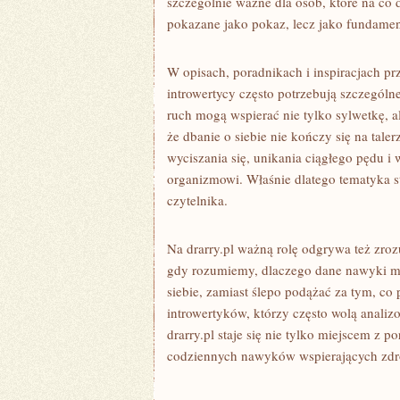
szczególnie ważne dla osób, które na co d
pokazane jako pokaz, lecz jako fundamen
W opisach, poradnikach i inspiracjach pr
introwertycy często potrzebują szczególn
ruch mogą wspierać nie tylko sylwetkę, a
że dbanie o siebie nie kończy się na tale
wyciszania się, unikania ciągłego pędu i
organizmowi. Właśnie dlatego tematyka st
czytelnika.
Na drarry.pl ważną rolę odgrywa też zroz
gdy rozumiemy, dlaczego dane nawyki m
siebie, zamiast ślepo podążać za tym, co
introwertyków, którzy często wolą anali
drarry.pl staje się nie tylko miejscem z
codziennych nawyków wspierających zdr