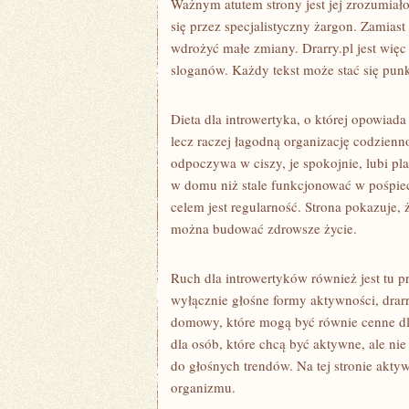
Ważnym atutem strony jest jej zrozumiało
się przez specjalistyczny żargon. Zamiast
wdrożyć małe zmiany. Drarry.pl jest więc 
sloganów. Każdy tekst może stać się punk
Dieta dla introwertyka, o której opowiada
lecz raczej łagodną organizację codzienno
odpoczywa w ciszy, je spokojnie, lubi p
w domu niż stale funkcjonować w pośpie
celem jest regularność. Strona pokazuje,
można budować zdrowsze życie.
Ruch dla introwertyków również jest tu 
wyłącznie głośne formy aktywności, drarr
domowy, które mogą być równie cenne dla 
dla osób, które chcą być aktywne, ale nie
do głośnych trendów. Na tej stronie akt
organizmu.