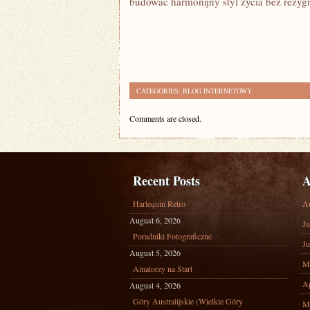
budować harmonijny styl życia bez rezygn
CATEGORIES:
BLOG INTERNETOWY
Comments are closed.
Recent Posts
A
Harlequin Retro
A
August 6, 2026
Ju
Poradniki Fotograficzne
Ju
August 5, 2026
M
Amatorzy na Start
Ap
August 4, 2026
Góry Australijskie (Wielkie Góry
M