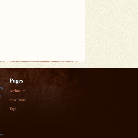
Pages
7)
Archiwum
e
Spis Treści
Tagi
)
zny