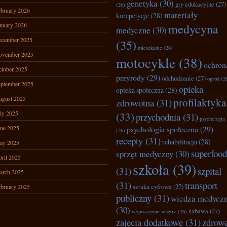
genetyka
(30)
gry edukacyjne
(27)
(26)
bruary 2026
materiały
korepetycje
(28)
nuary 2026
medycyna
medyczne
(30)
ecember 2025
(35)
mieszkanie
(26)
ovember 2025
motocykle
(38)
ochron
tober 2025
przyrody
(29)
odchudzanie
(27)
ogród
(2
ptember 2025
opieka
opieka społeczna
(28)
ugust 2025
profilaktyka
zdrowotna
(31)
ly 2025
(33)
przychodnia
(31)
psychologia
ne 2025
psychologia społeczna
(29)
(26)
recepty
(31)
rehabilitacja
(28)
ay 2025
superfood
sprzęt medyczny
(30)
ril 2025
szkoła
(39)
(31)
szpital
arch 2025
(31)
transport
bruary 2025
sztuka cyfrowa
(27)
publiczny
(31)
wiedza medycz
(30)
zabawa
(27)
wyposażenie wnętrz
(26)
zajęcia dodatkowe
(31)
zdrow