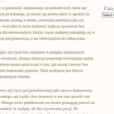
Cate
e o sprawność, dopasowany do potrzeb osób, które nie
rry.pl pokazuje, że ruszać się można także w zgodzie ze
Categories
spokojny trening w domu, ćwiczenia mobilizacyjne czy
— wszystko to może budować większą sprawność bez
dla introwertyków, którzy często najlepiej odnajdują się w
e się przyjemnością, a nie obowiązkiem do odhaczenia.
pójny styl życia bez wpadania w pułapkę nadmiernych
 uważność, dlatego drarry.pl proponuje rozwiązania oparte
 którym można przeczytać o tym, jak zacząć ćwiczyć bez
ądre budowanie podstaw. Takie podejście jest bliższe
kularnych obietnic.
drowy styl życia jest przedstawiany jako proces dopasowany
 samego, nie każdy chce trenować w ten sam sposób i nie
. Dlatego treści publikowane na stronie pomagają patrzeć na
 znaleźć tu zachętę, ale bez wywierania presji. To