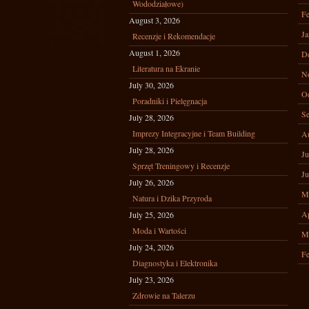
Wododziałowe)
Fe
August 3, 2026
Ja
Recenzje i Rekomendacje
August 1, 2026
D
Literatura na Ekranie
N
July 30, 2026
Oc
Poradniki i Pielęgnacja
Se
July 28, 2026
Imprezy Integracyjne i Team Building
A
July 28, 2026
Ju
Sprzęt Treningowy i Recenzje
Ju
July 26, 2026
M
Natura i Dzika Przyroda
Ap
July 25, 2026
Moda i Wartości
M
July 24, 2026
Fe
Diagnostyka i Elektronika
July 23, 2026
Zdrowie na Talerzu