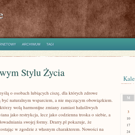
e
ERNETOWY
ARCHIWUM
TAGI
wym Stylu Życia
Kale
 myślą o osobach lubiących ciszę, dla których zdrowe
M
ą być naturalnym wsparciem, a nie męczącym obowiązkiem.
 którzy wolą harmonijne zmiany zamiast hałaśliwych
3
iana jako restrykcja, lecz jako codzienna troska o siebie, a
10
owadniania swojej formy. Drarry.pl pokazuje, że
17
zostając w zgodzie z własnym charakterem. Nowości na
24