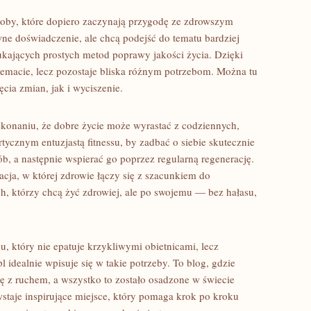
soby, które dopiero zaczynają przygodę ze zdrowszym
ewne doświadczenie, ale chcą podejść do tematu bardziej
ukających prostych metod poprawy jakości życia. Dzięki
emacie, lecz pozostaje bliska różnym potrzebom. Można tu
ia zmian, jak i wyciszenie.
rzekonaniu, że dobre życie może wyrastać z codziennych,
rtycznym entuzjastą fitnessu, by zadbać o siebie skutecznie
b, a następnie wspierać go poprzez regularną regenerację.
racja, w której zdrowie łączy się z szacunkiem do
ch, którzy chcą żyć zdrowiej, ale po swojemu — bez hałasu,
hu, który nie epatuje krzykliwymi obietnicami, lecz
l idealnie wpisuje się w takie potrzeby. To blog, gdzie
 z ruchem, a wszystko to zostało osadzone w świecie
staje inspirujące miejsce, który pomaga krok po kroku