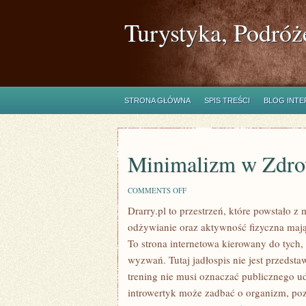
Turystyka, Podróż
STRONA GŁÓWNA
SPIS TREŚCI
BLOG INT
Minimalizm w Zdro
ON
COMMENTS OFF
MINIMALIZM
Drarry.pl to przestrzeń, które powstało z
W
ZDROWYM
odżywianie oraz aktywność fizyczna maj
STYLU
ŻYCIA
To strona internetowa kierowany do tych,
wyzwań. Tutaj jadłospis nie jest przedstaw
trening nie musi oznaczać publicznego ud
introwertyk może zadbać o organizm, po