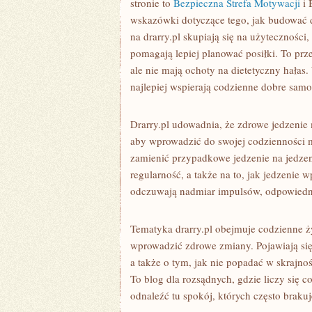
stronie to
Bezpieczna Strefa Motywacji
i 
wskazówki dotyczące tego, jak budować 
na drarry.pl skupiają się na użyteczności
pomagają lepiej planować posiłki. To prze
ale nie mają ochoty na dietetyczny hałas
najlepiej wspierają codzienne dobre sam
Drarry.pl udowadnia, że zdrowe jedzenie m
aby wprowadzić do swojej codzienności m
zamienić przypadkowe jedzenie na jedzen
regularność, a także na to, jak jedzenie 
odczuwają nadmiar impulsów, odpowiedni
Tematyka drarry.pl obejmuje codzienne ż
wprowadzić zdrowe zmiany. Pojawiają się 
a także o tym, jak nie popadać w skrajnośc
To blog dla rozsądnych, gdzie liczy się 
odnaleźć tu spokój, których często brak