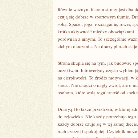
Równie ważnym filarem strony jest dbani
czują się dobrze w sportowym tłumie. Dra
sobą. Spacer, joga, rozciąganie, rower, 
krótka aktywność między obowiązkami 
porównań z innymi. To szczególnie ważne 
cichym otoczeniu. Na drarry.pl ruch staj
Strona skupia się na tym, jak budować s
oczekiwań. Introwertycy często wybierają
na cierpliwości. To źródło motywacji, w
stresu. Nie chodzi o nagły zwrot, ale o m
osobom, które wolą regularność od spekta
Drarry.pl to także przestrzeń, w której z
do człowieka. Nie każdy potrzebuje tego
każdy dobrze czuje się w tej samej diecie
ruch szerzej i spokojniej. Czytelnik może