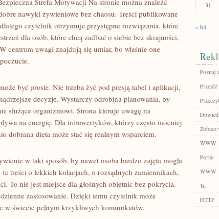
Bezpieczna Strefa Motywacji Na stronie można znaleźć
31
dobre nawyki żywieniowe bez chaosu. Treści publikowane
, dlatego czytelnik otrzymuje przystępne rozwiązania, które
« Jul
strzeń dla osób, które chcą zadbać o siebie bez skrajności,
. W centrum uwagi znajdują się umiar, bo właśnie one
Rekl
opoczucie.
Poznaj 
oże być proste. Nie trzeba żyć pod presją tabel i aplikacji,
Przejdź 
ądrzejsze decyzje. Wystarczy odrobina planowania, by
Przeczyt
ie służące organizmowi. Strona kieruje uwagę na
Dowiedz 
wpływa na energię. Dla introwertyków, którzy często mocniej
Zobacz 
o dobrana dieta może stać się realnym wsparciem.
WWW
Portal
ywienie w taki sposób, by nawet osoba bardzo zajęta mogła
tu treści o lekkich kolacjach, o rozsądnych zamiennikach,
WWW
i. To nie jest miejsce dla głośnych obietnic bez pokrycia.
Tu
codzienne zastosowanie. Dzięki temu czytelnik może
HTTP
uje w świecie pełnym krzykliwych komunikatów.