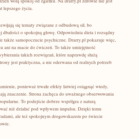
zień wolą spokój od zgiełku. Na drarry.pl zdrowie nie jest
t lepszego życia.
zewijają się tematy związane z odbudową sił, bo
ej dbałości o spokojną głowę. Odpowiednia dieta i rozsądny
le także samopoczucie psychiczne. Drarry.pl pokazuje więc,
rzu ani na macie do ćwiczeń. To także umiejętność
 wybierania takich rozwiązań, które naprawdę służą
rony jest praktyczna, a nie oderwana od realnych potrzeb
umienie, ponieważ trwałe efekty łatwiej osiągnąć wtedy,
ają znaczenie. Strona zachęca do uważnego obserwowania
 popularne. To podejście dobrze współgra z naturą
zować niż działać pod wpływem impulsu. Dzięki temu
 poradami, ale też spokojnym drogowskazem po świecie
owie.