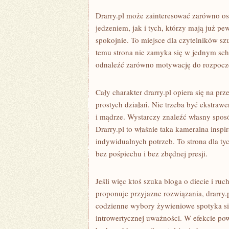
Drarry.pl może zainteresować zarówno o
jedzeniem, jak i tych, którzy mają już p
spokojnie. To miejsce dla czytelników sz
temu strona nie zamyka się w jednym sch
odnaleźć zarówno motywację do rozpoczęc
Cały charakter drarry.pl opiera się na p
prostych działań. Nie trzeba być ekstrawe
i mądrze. Wystarczy znaleźć własny sposó
Drarry.pl to właśnie taka kameralna inspi
indywidualnych potrzeb. To strona dla ty
bez pośpiechu i bez zbędnej presji.
Jeśli więc ktoś szuka bloga o diecie i ruc
proponuje przyjazne rozwiązania, drarry.p
codzienne wybory żywieniowe spotyka się
introwertycznej uważności. W efekcie pow