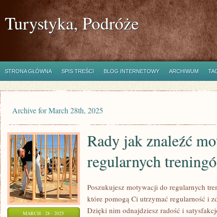
Turystyka, Podróże
STRONA GŁÓWNA
SPIS TREŚCI
BLOG INTERNETOWY
ARCHIWUM
TA
Archive for March 28th, 2025
Rady jak znaleźć mo
regularnych trening
Poszukujesz motywacji do regularnych tr
które pomogą Ci utrzymać regularność i zd
Dzięki nim odnajdziesz radość i satysfakcj
MARCH - 28 - 2025