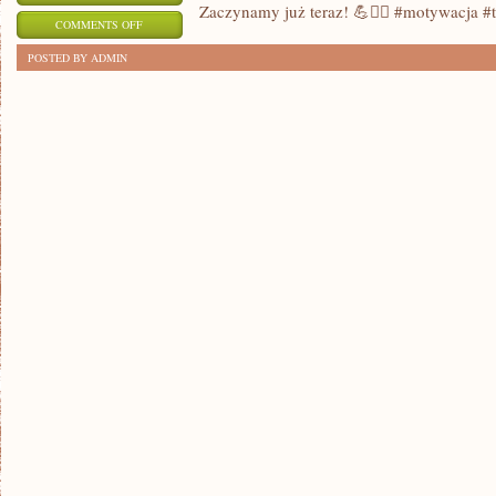
Zaczynamy już teraz! 💪🏋️‍♀️ #motywacja #t
ON
COMMENTS OFF
RADY
POSTED BY ADMIN
JAK
ZNALEŹĆ
MOTYWACJĘ
DO
REGULARNYCH
TRENINGÓW