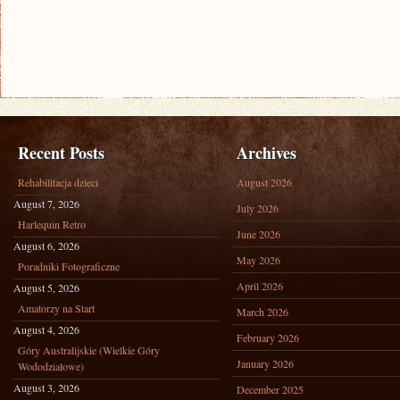
Recent Posts
Archives
Rehabilitacja dzieci
August 2026
August 7, 2026
July 2026
Harlequin Retro
June 2026
August 6, 2026
May 2026
Poradniki Fotograficzne
April 2026
August 5, 2026
Amatorzy na Start
March 2026
August 4, 2026
February 2026
Góry Australijskie (Wielkie Góry
January 2026
Wododziałowe)
August 3, 2026
December 2025