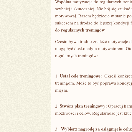
Wspólna motywacja do ⁤regularnych trening
szybciej⁣ i skuteczniej. ⁢Nie⁢ bój się​ szuka
motywował.⁢ Razem będziecie w stanie pok
sukcesem na drodze ​do lepszej​ kondycji⁢ f
⁣do ⁢regularnych treningów
Często bywa ⁤trudno‍ znaleźć motywację⁢ do
mogą ‍być doskonałym motywatorem. Oto ki
regularnych ⁤treningów:
Ustal ‍cele treningowe:
1.
‌ Określ konkret
treningom. Może to być poprawa kondycji
mięśni.
Stwórz plan treningowy:
2.
Opracuj harm
możliwości i celów. Regularność ⁢jest klu
Wybierz nagrodę za⁢ osiągnięcie celu
3. ​