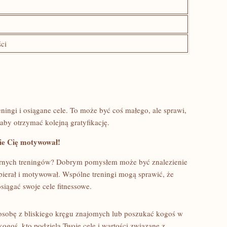
ci
ningi i⁢ osiągane cele. To może być coś małego, ale sprawi,
aby​ otrzymać kolejną gratyfikację.
zie Cię motywował!
arnych treningów? ⁢Dobrym pomysłem może być znalezienie‍
pierał i motywował. ⁣Wspólne treningi mogą sprawić, że
osiągać swoje ‌cele fitnessowe.
osobę⁢ z​ bliskiego kręgu znajomych lub‍ poszukać kogoś w​
⁣kogoś, kto podziela Twoje cele‌ i wartości‍ związane z