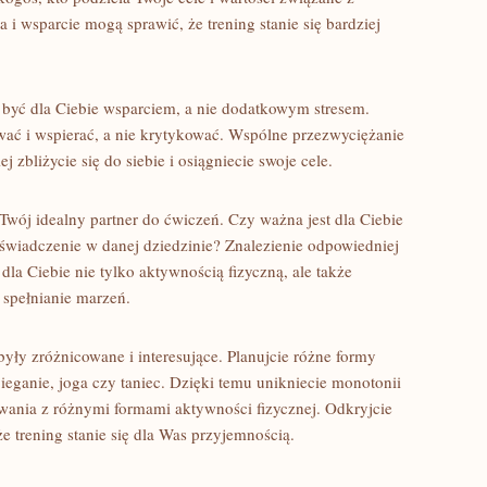
i wsparcie ⁤mogą sprawić, że⁤ trening stanie się bardziej
 być ⁣dla Ciebie wsparciem, a nie dodatkowym stresem.
ować i wspierać, a nie krytykować. Wspólne przezwyciężanie
 zbliżycie się do siebie ⁣i osiągniecie ‍swoje⁣ cele.
wój idealny partner⁢ do ćwiczeń. Czy ważna ⁢jest dla ‍Ciebie
wiadczenie w danej dziedzinie? Znalezienie ‍odpowiedniej
 dla Ciebie ‌nie tylko aktywnością ⁣fizyczną,⁣ ale także
spełnianie⁣ marzeń.‍
były zróżnicowane i interesujące. Planujcie różne formy
 bieganie, joga ⁤czy taniec. Dzięki temu unikniecie monotonii
owania z różnymi formami aktywności fizycznej. Odkryjcie
że​ trening stanie się dla Was przyjemnością.