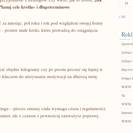
31
Planuj cele krótko- ‌i długoterminowe
« Jul
być za‍ miesiąc, pół roku i rok pod względem swojej formy
 ⁣- ‌postaw ⁣małe kroki, ‌które‌ prowadzą do osiągnięcia
Rekl
Sprawdź
Zobacz 
Zobacz w
ić zbędne⁤ kilogramy czy po prostu⁢ poczuć się lepiej w
http://w
e kluczem‍ do utrzymania motywacji ​na dłuższą metę.
Dołącz t
WWW
Tu
WWW
ingu – proces‍ zmiany ciała wymaga czasu ⁣i regularności.
Internet
ychmiast, ‌ale z czasem z ⁤pewnością zauważysz poprawę.
WWW