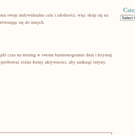
Cate
y‌ ma swoje indywidualne cele i zdolności, więc‌ skup się na
Categories
równując się​ do ‌innych.
jdź ‌czas na trening w‍ swoim harmonogramie⁣ dnia i trzymaj
wypróbować różne‌ formy aktywności, aby uniknąć‍ rutyny.