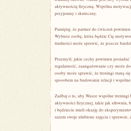
aktywnością fizyczną. ‌Wspólna motywacja ⁢
przyjemny i‍ skuteczny.
Pamiętaj, że partner do ćwiczeń powinien
⁤Wybierz osobę, ‍która⁣ będzie Cię motyw
trudności‌ może sprawić, że jeszcze ⁢bardziej
Przemyśl, jakie cechy powinien posiadać‌ T
regularność, zaangażowanie czy może doś
osoby ‍może sprawić, ‍że ⁣treningi staną się
sposobem na ‌budowanie relacji i wspólne 
Zadbaj o to, aby Wasze ‌wspólne treningi 
aktywności fizycznej, ⁣takie jak siłownia,
i będziecie mieli okazję do eksperyment
razem​ swoje ulubione zajęcia i sprawcie, 