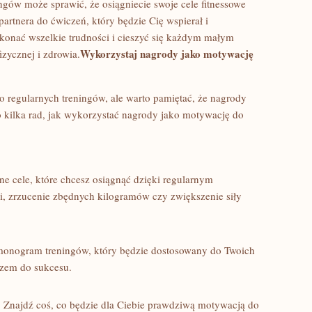
ów może sprawić, ‌że osiągniecie swoje ⁤cele ‌fitnessowe⁢
ć partnera do ćwiczeń, który⁢ będzie​ Cię⁣ wspierał i
onać⁣ wszelkie ​trudności i cieszyć się każdym‍ małym
Wykorzystaj nagrody⁤ jako motywację
izycznej ‌i zdrowia.
 regularnych treningów, ale⁢ warto pamiętać,⁤ że⁢ nagrody
lka⁢ rad,⁤ jak wykorzystać⁢ nagrody jako⁢ motywację do
ne cele, które chcesz ⁤osiągnąć dzięki regularnym​
, zrzucenie zbędnych kilogramów czy zwiększenie siły
onogram treningów, ⁤który będzie dostosowany ⁢do Twoich⁣
czem do ⁣sukcesu.
:
Znajdź coś, co będzie dla Ciebie prawdziwą motywacją do