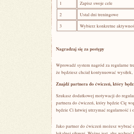
1
Zapisz swoje cele
2
Ustal ​dni treningowe
3
Wybierz ⁣konkretne aktywnoś
Nagradzaj się‍ za postępy
Wprowadź‍ system ​nagród za regularne tre
że będziesz⁤ chciał kontynuować‌ wysiłek, 
Znajdź partnera ⁤do ćwiczeń, który będ
Szukasz dodatkowej ‍motywacji do regul
partnera do ćwiczeń, który będzie Cię ws
⁤będzie Ci łatwiej‍ utrzymać regularność i 
Jako ​partner do​ ćwiczeń ⁤możesz wybrać 
lokalnej⁢ siłowni. Ważne jest, ​aby wybrać 