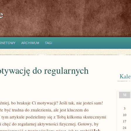
e
ERNETOWY
ARCHIWUM
TAGI
otywację do regularnych
Kale
M
niej, bo brakuje Ci motywacji? Jeśli tak, nie jesteś sam!
3
 być ⁤trudna do znalezienia, ale jest kluczem do⁢
10
 tym artykule podzielimy się​ z ⁢Tobą⁤ kilkoma skutecznymi
17
i‍ chęć do regularnej aktywności fizycznej. ‍Gotowy, by⁤
24
Jak
przyjemność ⁤z‌ treningów?czy⁣ wiesz, jak to zrobić?