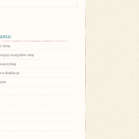
ama:
 ofertę
więcej szczegółów tutaj
ięcej tutaj
ww.thaifun.pl
eraz