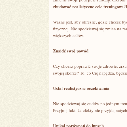
zbudować realistyczne cele treningowe?
Ważne⁣ jest, aby ‌określić,⁣ gdzie chcesz 
fizycznej. Nie⁢ spodziewaj się⁤ zmian na raz
większych celów.
Znajdź swój ⁢powód
Czy chcesz poprawić ​swoje zdrowie, zrzuc
swojej skórze?‍ To, co Cię napędza, będzi
Ustal realistyczne oczekiwania
Nie spodziewaj⁤ się cudów po jednym ⁤tren
‌Przyjmij fakt, że efekty nie przyjdą ⁢nat
Unikaj porównań do innych