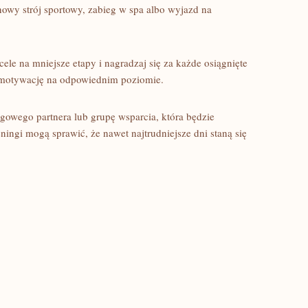
nowy strój sportowy,⁣ zabieg w spa ‍albo wyjazd na
ele⁢ na⁣ mniejsze etapy i nagradzaj ⁣się za każde osiągnięte
motywację na odpowiednim poziomie.
gowego partnera ​lub grupę wsparcia, która będzie‌
ningi ​mogą sprawić,‌ że nawet najtrudniejsze dni ​staną się