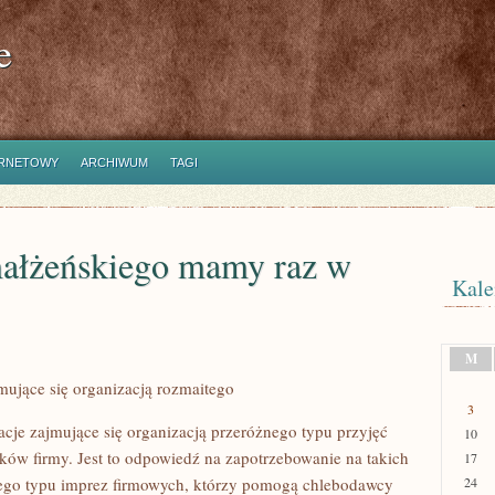
e
ERNETOWY
ARCHIWUM
TAGI
ałżeńskiego mamy raz w
Kale
M
mujące się organizacją rozmaitego
3
cje zajmujące się organizacją przeróżnego typu przyjęć
10
ków firmy. Jest to odpowiedź na zapotrzebowanie na takich
17
nego typu imprez firmowych, którzy pomogą chlebodawcy
24