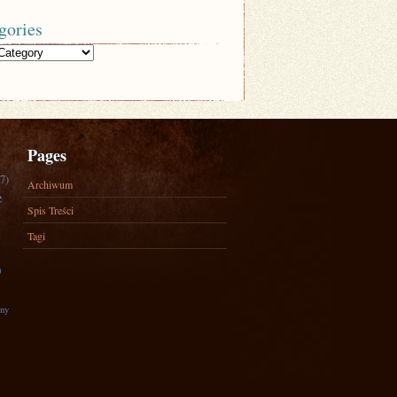
gories
Pages
7)
Archiwum
e
Spis Treści
Tagi
)
zny