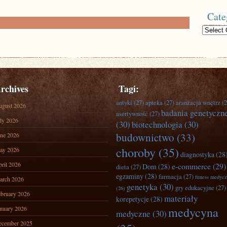
Cate
Categories
rchives
Tagi:
antyki
(27)
apteka
(27)
aranżacja wnętrz
(2
ugust 2026
badania genetyczn
asertywność
(27)
ly 2026
(30)
biotechnologia
(30)
budownictwo
(33)
ne 2026
choroby
(35)
ay 2026
diagnostyka
(28
ril 2026
e-commerce
(29)
Dom
(28)
dieta
(27)
egzaminy
(28)
farmacja
(27)
fitness medyc
arch 2026
genetyka
(30)
gry edukacyjne
(27)
(26)
bruary 2026
materiały
korepetycje
(28)
nuary 2026
medycyna
medyczne
(30)
ecember 2025