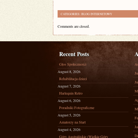
CATEGORIES:
BLOG INTERNETOWY
Comments are closed.
Recent Posts
A
Głos Społeczności
A
August 8, 2026
Ju
Rehabilitacja dzieci
Ju
August 7, 2026
M
Harlequin Retro
Ap
August 6, 2026
Poradniki Fotograficzne
M
August 5, 2026
Fe
Amatorzy na Start
Ja
August 4, 2026
D
Góry Australijskie (Wielkie Góry