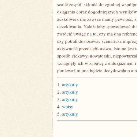
scalić zespół, skłonić do zgodnej współ
osiągania coraz dogodniejszych wyników.
aczkolwiek nie zawsze mamy pewność, że
oczekiwania. Należałoby spowodować dmu
zwrócić uwagę na to, czy ma ona referenc
czy potrafi dostosować scenariusz impre
aktywność przedsiębiorstwa. Istotne jest
sposób ciekawy, nowatorski, niepowtarza
wciągnęły ich w zabawę z entuzjazmem i
ponieważ to ona będzie decydowała o at
1.
artykuly
2.
artykuly
3.
artykuly
4.
wpisy
5.
artykuly