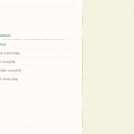
ama:
tutaj
aj więcej tutaj
 szczegóły
pełne szczegóły
 stronę tutaj