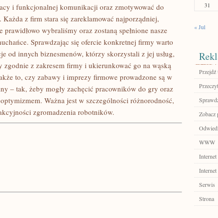
31
pracy i funkcjonalnej komunikacji oraz zmotywować do
 Każda z firm stara się zareklamować najporządniej,
« Jul
 prawidłowo wybraliśmy oraz zostaną spełnione nasze
chańce. Sprawdzając się ofercie konkretnej firmy warto
je od innych biznesmenów, którzy skorzystali z jej usług,
Rekl
zy zgodnie z zakresem firmy i ukierunkować go na wąską
Przejdź 
 także to, czy zabawy i imprezy firmowe prowadzone są w
Przeczyt
lny – tak, żeby mogły zachęcić pracowników do gry oraz
 optymizmem. Ważna jest w szczególności różnorodność,
Sprawdź
rakcyjności zgromadzenia robotników.
Zobacz 
Odwiedź
WWW
Internet
Internet
Serwis
Strona