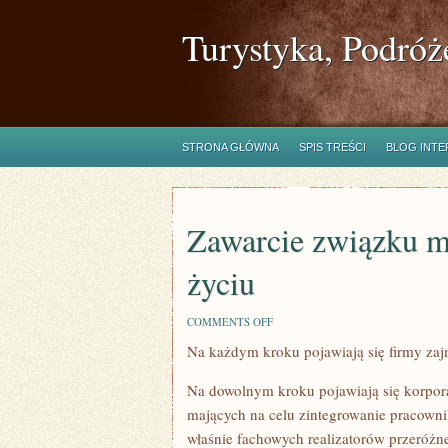
Turystyka, Podróż
STRONA GŁÓWNA
SPIS TREŚCI
BLOG INT
Zawarcie związku m
życiu
ON
COMMENTS OFF
ZAWARCIE
Na każdym kroku pojawiają się firmy zaj
ZWIĄZKU
MAŁŻEŃSKIEGO
MAMY
Na dowolnym kroku pojawiają się korpora
RAZ
W
mających na celu zintegrowanie pracowni
ŻYCIU
właśnie fachowych realizatorów przeróż