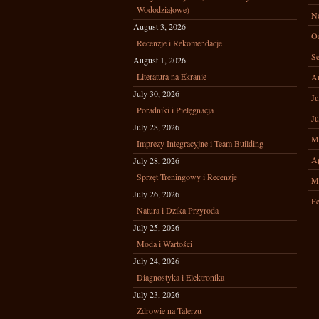
Wododziałowe)
N
August 3, 2026
Oc
Recenzje i Rekomendacje
Se
August 1, 2026
Literatura na Ekranie
A
July 30, 2026
Ju
Poradniki i Pielęgnacja
Ju
July 28, 2026
M
Imprezy Integracyjne i Team Building
Ap
July 28, 2026
Sprzęt Treningowy i Recenzje
M
July 26, 2026
Fe
Natura i Dzika Przyroda
July 25, 2026
Moda i Wartości
July 24, 2026
Diagnostyka i Elektronika
July 23, 2026
Zdrowie na Talerzu