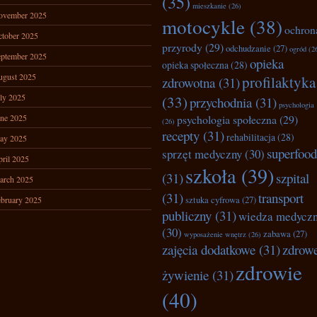
(35)
mieszkanie
(26)
ovember 2025
motocykle
(38)
ochron
tober 2025
przyrody
(29)
odchudzanie
(27)
ogród
(2
ptember 2025
opieka
opieka społeczna
(28)
ugust 2025
profilaktyka
zdrowotna
(31)
ly 2025
(33)
przychodnia
(31)
psychologia
ne 2025
psychologia społeczna
(29)
(26)
recepty
(31)
rehabilitacja
(28)
ay 2025
superfood
sprzęt medyczny
(30)
ril 2025
szkoła
(39)
(31)
szpital
arch 2025
(31)
transport
bruary 2025
sztuka cyfrowa
(27)
publiczny
(31)
wiedza medycz
(30)
zabawa
(27)
wyposażenie wnętrz
(26)
zajęcia dodatkowe
(31)
zdrow
zdrowie
żywienie
(31)
(40)