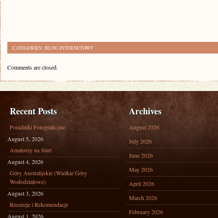
CATEGORIES:
BLOG INTERNETOWY
Comments are closed.
Recent Posts
Archives
Poradniki Fotograficzne
August 2026
August 5, 2026
July 2026
Amatorzy na Start
June 2026
August 4, 2026
May 2026
Góry Australijskie (Wielkie Góry
Wododziałowe)
April 2026
August 3, 2026
March 2026
Recenzje i Rekomendacje
February 2026
August 1, 2026