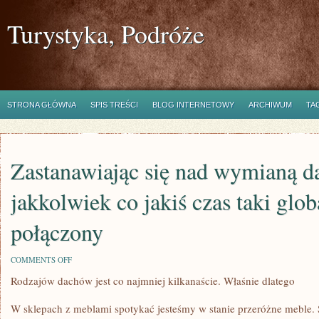
Turystyka, Podróże
STRONA GŁÓWNA
SPIS TREŚCI
BLOG INTERNETOWY
ARCHIWUM
TA
Zastanawiając się nad wymianą d
jakkolwiek co jakiś czas taki glo
połączony
ON
COMMENTS OFF
ZASTANAWIAJĄC
Rodzajów dachów jest co najmniej kilkanaście. Właśnie dlatego
SIĘ
NAD
WYMIANĄ
W sklepach z meblami spotykać jesteśmy w stanie przeróżne meble.
DACHU