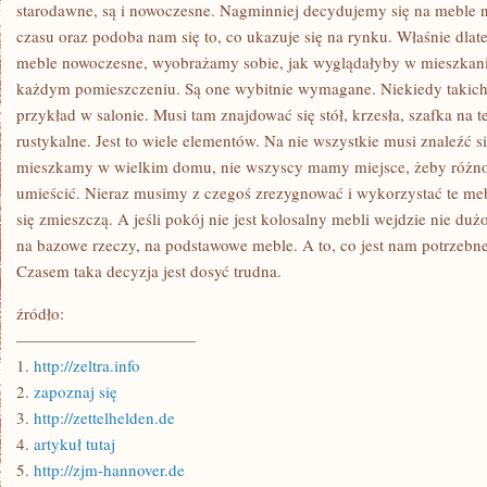
–
starodawne, są i nowoczesne. Nagminniej decydujemy się na mebl
A
czasu oraz podoba nam się to, co ukazuje się na rynku. Właśnie dla
JAKKOLWIEK
CO
meble nowoczesne, wyobrażamy sobie, jak wyglądałyby w mieszkan
JAKIŚ
każdym pomieszczeniu. Są one wybitnie wymagane. Niekiedy takich 
CZAS
TAKI
przykład w salonie. Musi tam znajdować się stół, krzesła, szafka na t
GLOBALNY
REMONT
rustykalne. Jest to wiele elementów. Na nie wszystkie musi znaleźć s
POŁĄCZONY
mieszkamy w wielkim domu, nie wszyscy mamy miejsce, żeby różn
umieścić. Nieraz musimy z czegoś zrezygnować i wykorzystać te meb
się zmieszczą. A jeśli pokój nie jest kolosalny mebli wejdzie nie du
na bazowe rzeczy, na podstawowe meble. A to, co jest nam potrzeb
Czasem taka decyzja jest dosyć trudna.
źródło:
———————————
1.
http://zeltra.info
2.
zapoznaj się
3.
http://zettelhelden.de
4.
artykuł tutaj
5.
http://zjm-hannover.de