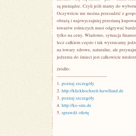
są pieniądze. Czyli jeśli mamy do wyboru
Oczywiście nie można przesadzić z gosp
obrażą i najzwyczajniej przestaną kupow
towarów rolniczych musi odgrywać bardzo
tylko na ceny. Wiadomo, sytuacja finan
lecz całkiem często i tak wyrzucamy jed
na towary zdrowe, naturalne, ale przyna
jedzenia do śmieci jest całkowicie niedor
źródło:
———————————
1.
poznaj szczegóły
2.
http://klickhochzeit-havelland.de
3.
poznaj szczegóły
4.
http://ko-sim.de
5.
sprawdź ofertę