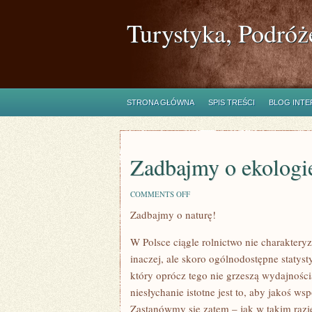
Turystyka, Podróż
STRONA GŁÓWNA
SPIS TREŚCI
BLOG INT
Zadbajmy o ekologi
ON
COMMENTS OFF
ZADBAJMY
Zadbajmy o naturę!
O
EKOLOGIĘ!
W Polsce ciągle rolnictwo nie charakter
inaczej, ale skoro ogólnodostępne statyst
który oprócz tego nie grzeszą wydajności
niesłychanie istotne jest to, aby jakoś ws
Zastanówmy się zatem – jak w takim razi