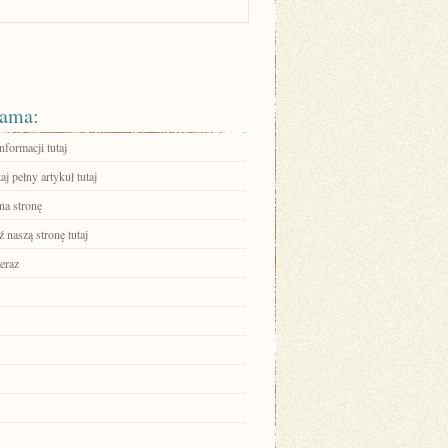
ama:
nformacji tutaj
aj pełny artykuł tutaj
na stronę
 naszą stronę tutaj
eraz