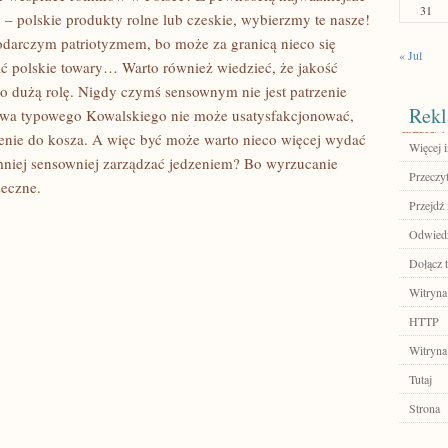
31
 – polskie produkty rolne lub czeskie, wybierzmy te nasze!
odarczym patriotyzmem, bo może za granicą nieco się
« Jul
ać polskie towary… Warto również wiedzieć, że jakość
 dużą rolę. Nigdy czymś sensownym nie jest patrzenie
Rekl
sowa typowego Kowalskiego nie może usatysfakcjonować,
zenie do kosza. A więc być może warto nieco więcej wydać
Więcej i
jmniej sensowniej zarządzać jedzeniem? Bo wyrzucanie
Przeczyt
zeczne.
Przejdź 
Odwiedź
Dołącz t
Witryna
HTTP
Witryna
Tutaj
Strona