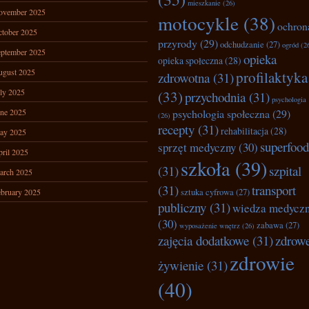
mieszkanie
(26)
ovember 2025
motocykle
(38)
ochron
tober 2025
przyrody
(29)
odchudzanie
(27)
ogród
(2
ptember 2025
opieka
opieka społeczna
(28)
ugust 2025
profilaktyka
zdrowotna
(31)
ly 2025
(33)
przychodnia
(31)
psychologia
ne 2025
psychologia społeczna
(29)
(26)
recepty
(31)
rehabilitacja
(28)
ay 2025
superfood
sprzęt medyczny
(30)
ril 2025
szkoła
(39)
(31)
szpital
arch 2025
(31)
transport
bruary 2025
sztuka cyfrowa
(27)
publiczny
(31)
wiedza medycz
(30)
zabawa
(27)
wyposażenie wnętrz
(26)
zajęcia dodatkowe
(31)
zdrow
zdrowie
żywienie
(31)
(40)