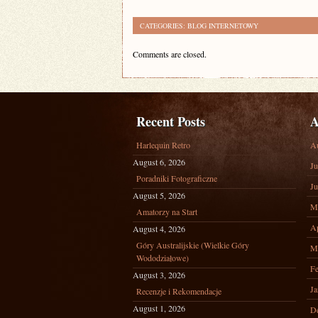
CATEGORIES:
BLOG INTERNETOWY
Comments are closed.
Recent Posts
A
Harlequin Retro
A
August 6, 2026
Ju
Poradniki Fotograficzne
Ju
August 5, 2026
M
Amatorzy na Start
Ap
August 4, 2026
Góry Australijskie (Wielkie Góry
M
Wododziałowe)
Fe
August 3, 2026
Ja
Recenzje i Rekomendacje
August 1, 2026
D