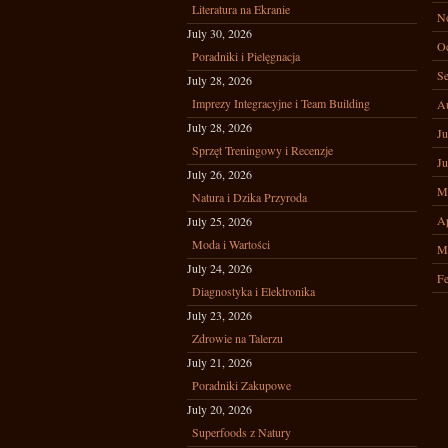
Literatura na Ekranie
N
July 30, 2026
Oc
Poradniki i Pielęgnacja
Se
July 28, 2026
Imprezy Integracyjne i Team Building
A
July 28, 2026
Ju
Sprzęt Treningowy i Recenzje
Ju
July 26, 2026
M
Natura i Dzika Przyroda
Ap
July 25, 2026
Moda i Wartości
M
July 24, 2026
Fe
Diagnostyka i Elektronika
July 23, 2026
Zdrowie na Talerzu
July 21, 2026
Poradniki Zakupowe
July 20, 2026
Superfoods z Natury