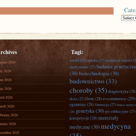
Cate
Categories
rchives
Tagi:
antyki
(27)
apteka
(27)
aranżacja wnętrz
(2
ugust 2026
badania genetyczn
asertywność
(27)
ly 2026
(30)
biotechnologia
(30)
budownictwo
(33)
ne 2026
choroby
(35)
ay 2026
diagnostyka
(28
ril 2026
e-commerce
(29)
Dom
(28)
dieta
(27)
egzaminy
(28)
farmacja
(27)
fitness medyc
arch 2026
genetyka
(30)
gry edukacyjne
(27)
(26)
bruary 2026
materiały
korepetycje
(28)
nuary 2026
medycyna
medyczne
(30)
ecember 2025
(35)