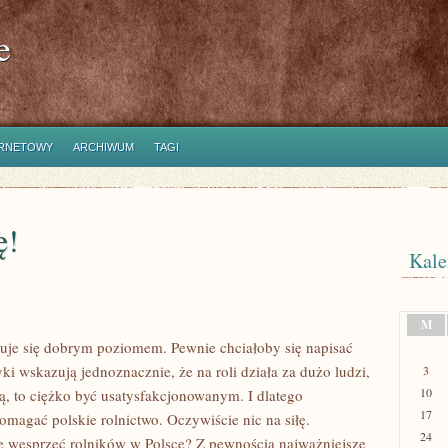
e
ERNETOWY
ARCHIWUM
TAGI
ę!
Kale
M
yzuje się dobrym poziomem. Pewnie chciałoby się napisać
yki wskazują jednoznacznie, że na roli działa za dużo ludzi,
3
10
ą, to ciężko być usatysfakcjonowanym. I dlatego
17
pomagać polskie rolnictwo. Oczywiście nic na siłę.
24
e wesprzeć rolników w Polsce? Z pewnością najważniejsze