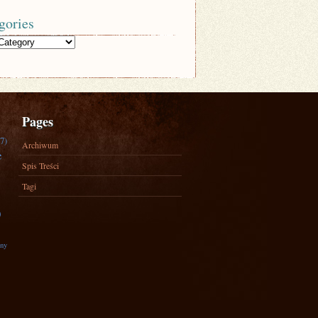
gories
Pages
7)
Archiwum
e
Spis Treści
Tagi
)
zny