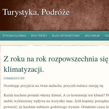
Turystyka, Podróże
STRONA GŁÓWNA
SPIS TREŚCI
BLOG INTERNETOWY
ARCHIWUM
TA
Z roku na rok rozpowszechnia się
klimatyzacji.
ON
COMMENTS OFF
Z
Oczekując przyjścia na świat malucha, przyszli rodzice starają się
ROKU
NA
ROK
Każda kuchnia posiada własny klimat. A co konstruuje ten klimat? Po
ROZPOWSZECHNIA
SIĘ
meble wybierzemy wpływa na wszystko inne. Jeśli kupimy porządne
POSIADANIE
pewność, że kuchnia nabierze godziwego wyrazu. Ostatnimi czasy kul
KLIMATYZACJI.