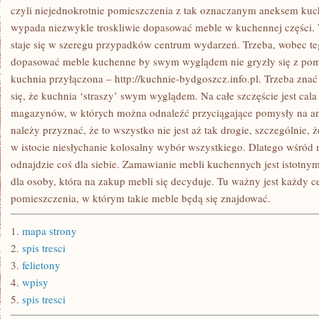
czyli niejednokrotnie pomieszczenia z tak oznaczanym aneksem k
wypada niezwykle troskliwie dopasować meble w kuchennej części.
staje się w szeregu przypadków centrum wydarzeń. Trzeba, wobec teg
dopasować meble kuchenne by swym wyglądem nie gryzły się z pomi
kuchnia przyłączona – http://kuchnie-bydgoszcz.info.pl. Trzeba znać 
się, że kuchnia ‘straszy’ swym wyglądem. Na całe szczęście jest cal
magazynów, w których można odnaleźć przyciągające pomysły na a
należy przyznać, że to wszystko nie jest aż tak drogie, szczególnie,
w istocie niesłychanie kolosalny wybór wszystkiego. Dlatego wśród
odnajdzie coś dla siebie. Zamawianie mebli kuchennych jest istot
dla osoby, która na zakup mebli się decyduje. Tu ważny jest każdy 
pomieszczenia, w którym takie meble będą się znajdować.
1.
mapa strony
2.
spis tresci
3.
felietony
4.
wpisy
5.
spis tresci