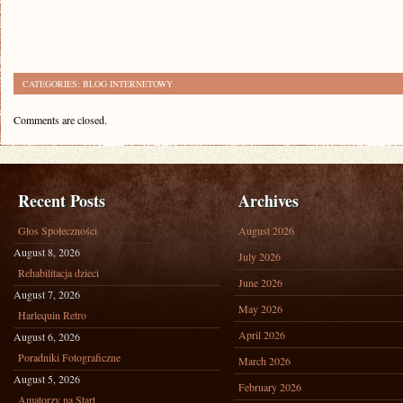
CATEGORIES:
BLOG INTERNETOWY
Comments are closed.
Recent Posts
Archives
Głos Społeczności
August 2026
August 8, 2026
July 2026
Rehabilitacja dzieci
June 2026
August 7, 2026
May 2026
Harlequin Retro
April 2026
August 6, 2026
Poradniki Fotograficzne
March 2026
August 5, 2026
February 2026
Amatorzy na Start