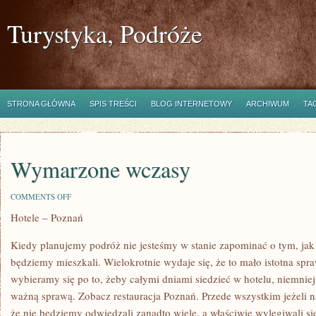
Turystyka, Podróże
STRONA GŁÓWNA
SPIS TREŚCI
BLOG INTERNETOWY
ARCHIWUM
TA
Wymarzone wczasy
ON
COMMENTS OFF
WYMARZONE
Hotele – Poznań
WCZASY
Kiedy planujemy podróż nie jesteśmy w stanie zapominać o tym, jak
będziemy mieszkali. Wielokrotnie wydaje się, że to mało istotna spr
wybieramy się po to, żeby całymi dniami siedzieć w hotelu, niemniej
ważną sprawą. Zobacz restauracja Poznań. Przede wszystkim jeżeli na
że nie będziemy odwiedzali zanadto wiele, a właściwie wylegiwali się