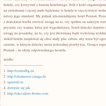
hotelu, czy korzystali z basenu hotelowego. Jeśli z kolei organizuje
na zwiedzanie i raczej mało będziemy w hotelu to rzeczywiście wol
niższy jego standard. My jednak rekomendujemy hotel Poznań. Poza
z dzieckiem trzeba zwrócić uwagę na to, czy spełnia on należyte waru
prysznic czy wanna, która jest wygodniejsza. Jeżeli dziecko dopiero
uwagę na posadzkę, na to, czy jest drewnianą bądź wyłożoną wykład
wokół hotelu znajdował się choć mały plac zabaw, aby teren był ogr
cieniste, w którym dziecko może kolosalnej przebywać. Gorąco zapr
Poznań – tu oferta odpowiedniego hostelu.
źródło:
———————————
1.
http://centralbg.eu
2.
http://chameena-cianga.de
3.
sprawdź to
4.
dowiedz się jak
5.
http://chevaliers-footus.com