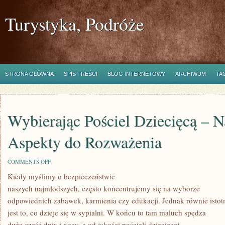
Turystyka, Podróże
STRONA GŁÓWNA
SPIS TREŚCI
BLOG INTERNETOWY
ARCHIWUM
TA
Wybierając Pościel Dziecięcą – N
Aspekty do Rozważenia
ON
COMMENTS OFF
WYBIERAJĄC
Kiedy myślimy o bezpieczeństwie
POŚCIEL
DZIECIĘCĄ
naszych najmłodszych, często koncentrujemy się na wyborze
–
NAJWAŻNIEJSZE
odpowiednich zabawek, karmienia czy edukacji. Jednak równie istot
ASPEKTY
jest to, co dzieje się w sypialni. W końcu to tam maluch spędza
DO
ROZWAŻENIA
dużą część dnia i nocy, a od jakości pościeli dziecięcej,