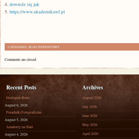
4.
dowiedz się jak
5.
https://www.akademikawf.pl
CATEGORIES:
BLOG INTERNETOWY
Comments are closed.
Recent Posts
Archives
Harlequin Retro
August 2026
August 6, 2026
July 2026
Poradniki Fotograficzne
June 2026
August 5, 2026
May 2026
Amatorzy na Start
April 2026
August 4, 2026