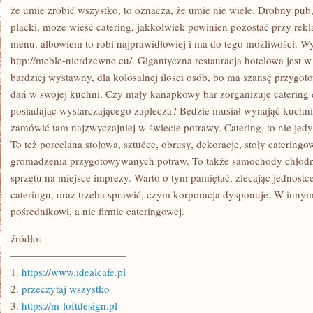
KONTRAHENTEM
że umie zrobić wszystko, to oznacza, że umie nie wiele. Drobny pub
placki, może wieść catering, jakkolwiek powinien pozostać przy rek
menu, albowiem to robi najprawidłowiej i ma do tego możliwości. 
http://meble-nierdzewne.eu/. Gigantyczna restauracja hotelowa jest 
bardziej wystawny, dla kolosalnej ilości osób, bo ma szansę przygo
dań w swojej kuchni. Czy mały kanapkowy bar zorganizuje catering 
posiadając wystarczającego zaplecza? Będzie musiał wynająć kuchn
zamówić tam najzwyczajniej w świecie potrawy. Catering, to nie jed
To też porcelana stołowa, sztućce, obrusy, dekoracje, stoły catering
gromadzenia przygotowywanych potraw. To także samochody chłodnie
sprzętu na miejsce imprezy. Warto o tym pamiętać, zlecając jednost
cateringu, oraz trzeba sprawić, czym korporacja dysponuje. W inny
pośrednikowi, a nie firmie cateringowej.
źródło:
———————————
1.
https://www.idealcafe.pl
2.
przeczytaj wszystko
3.
https://m-loftdesign.pl