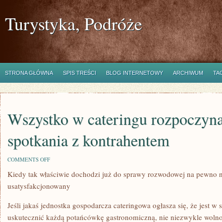
Turystyka, Podróże
STRONA GŁÓWNA
SPIS TREŚCI
BLOG INTERNETOWY
ARCHIWUM
TA
Wszystko w cateringu rozpoczyna
spotkania z kontrahentem
ON
COMMENTS OFF
WSZYSTKO
Kiedy tak właściwie dochodzi już do sprawy rozwodowej na pewno nik
W
CATERINGU
usatysfakcjonowany
ROZPOCZYNA
SIĘ
OD
Jeśli jakaś jednostka gospodarcza cateringowa ogłasza się, że jest w 
SPOTKANIA
uskutecznić każdą potańcówkę gastronomiczną, nie niezwykle wolno 
Z