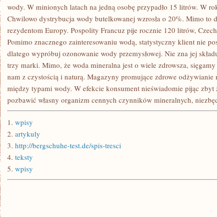
wody. W minionych latach na jedną osobę przypadło 15 litrów. W rok
Chwilowo dystrybucja wody butelkowanej wzrosła o 20%. Mimo to d
rezydentom Europy. Pospolity Francuz pije rocznie 120 litrów, Czech
Pomimo znacznego zainteresowaniu wodą, statystyczny klient nie pos
dlatego wypróbuj ozonowanie wody przemysłowej. Nie zna jej skład
trzy marki. Mimo, że woda mineralna jest o wiele zdrowsza, sięgamy 
nam z czystością i naturą. Magazyny promujące zdrowe odżywianie 
między typami wody. W efekcie konsument nieświadomie pijąc zbyt 
pozbawić własny organizm cennych czynników mineralnych, niezbę
1.
wpisy
2.
artykuly
3.
http://bergschuhe-test.de/spis-tresci
4.
teksty
5.
wpisy