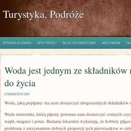
Turystyka, Podróże
STRONA GŁÓWNA
SPIS TREŚCI
BLOG INTERNETOWY
ARCHIWUM
TA
Woda jest jednym ze składników
do życia
ON
COMMENTS OFF
WODA
Woda, jaką popijamy ma nam dostarczyć drogocennych składników 
JEST
JEDNYM
ZE
Woda mineralna, którą pijemy powinna nam dostarczyć cennych czy
SKŁADNIKÓW
NIEDAREMNYCH
wapń, magnez i potas. Badania lekarskie wykazują, że kobiety pijąc
DO
problemu z utrzymaniem dobrych proporcji tych pierwiastków w ciele
ŻYCIA