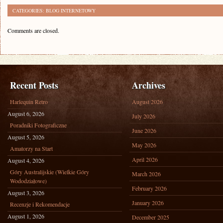
CATEGORIES:
BLOG INTERNETOWY
Comments are closed.
Recent Posts
Archives
Harlequin Retro
August 2026
August 6, 2026
July 2026
Poradniki Fotograficzne
June 2026
August 5, 2026
May 2026
Amatorzy na Start
April 2026
August 4, 2026
Góry Australijskie (Wielkie Góry
March 2026
Wododziałowe)
February 2026
August 3, 2026
January 2026
Recenzje i Rekomendacje
August 1, 2026
December 2025