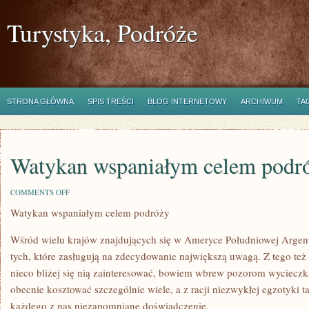
Turystyka, Podróże
STRONA GŁÓWNA
SPIS TREŚCI
BLOG INTERNETOWY
ARCHIWUM
TA
Watykan wspaniałym celem podr
ON
COMMENTS OFF
WATYKAN
Watykan wspaniałym celem podróży
WSPANIAŁYM
CELEM
PODRÓŻY
Wśród wielu krajów znajdujących się w Ameryce Południowej Argent
tych, które zasługują na zdecydowanie największą uwagą. Z tego też
nieco bliżej się nią zainteresować, bowiem wbrew pozorom wycieczka
obecnie kosztować szczególnie wiele, a z racji niezwykłej egzotyki 
każdego z nas niezapomniane doświadczenie.