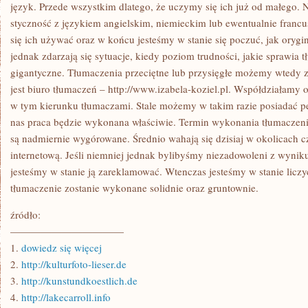
MIEĆ
język. Przede wszystkim dlatego, że uczymy się ich już od małego. 
PROBLEMU
styczność z językiem angielskim, niemieckim lub ewentualnie francu
Z
PRZETŁUMACZENIEM
się ich używać oraz w końcu jesteśmy w stanie się poczuć, jak orygi
CZEGOKOLWIEK
jednak zdarzają się sytuacje, kiedy poziom trudności, jakie sprawia t
NA
OBCY
gigantyczne. Tłumaczenia przeciętne lub przysięgłe możemy wtedy zl
JĘZYK
jest biuro tłumaczeń – http://www.izabela-koziel.pl. Współdziałam
w tym kierunku tłumaczami. Stale możemy w takim razie posiadać p
nas praca będzie wykonana właściwie. Termin wykonania tłumaczenia 
są nadmiernie wygórowane. Średnio wahają się dzisiaj w okolicach cz
internetową. Jeśli niemniej jednak bylibyśmy niezadowoleni z wynik
jesteśmy w stanie ją zareklamować. Wtenczas jesteśmy w stanie licz
tłumaczenie zostanie wykonane solidnie oraz gruntownie.
źródło:
———————————
1.
dowiedz się więcej
2.
http://kulturfoto-lieser.de
3.
http://kunstundkoestlich.de
4.
http://lakecarroll.info