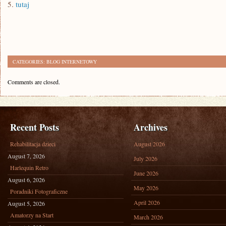
5.
tutaj
CATEGORIES:
BLOG INTERNETOWY
Comments are closed.
Recent Posts
Archives
Rehabilitacja dzieci
August 2026
August 7, 2026
July 2026
Harlequin Retro
June 2026
August 6, 2026
May 2026
Poradniki Fotograficzne
April 2026
August 5, 2026
Amatorzy na Start
March 2026