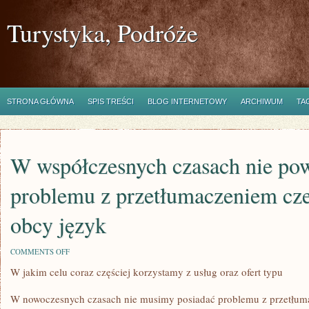
Turystyka, Podróże
STRONA GŁÓWNA
SPIS TREŚCI
BLOG INTERNETOWY
ARCHIWUM
TA
W współczesnych czasach nie po
problemu z przetłumaczeniem cz
obcy język
ON
COMMENTS OFF
W
W jakim celu coraz częściej korzystamy z usług oraz ofert typu
WSPÓŁCZESNYCH
CZASACH
NIE
W nowoczesnych czasach nie musimy posiadać problemu z przetłum
POWINNIŚMY