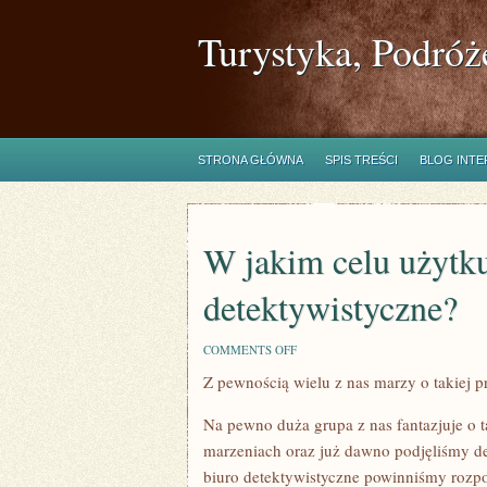
Turystyka, Podróż
STRONA GŁÓWNA
SPIS TREŚCI
BLOG INT
W jakim celu użytku
detektywistyczne?
ON
COMMENTS OFF
W
Z pewnością wielu z nas marzy o takiej p
JAKIM
CELU
UŻYTKUJE
Na pewno duża grupa z nas fantazjuje o t
SIĘ
USŁUGI
marzeniach oraz już dawno podjęliśmy d
DETEKTYWISTYCZNE?
biuro detektywistyczne powinniśmy rozpoc