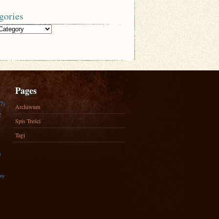
gories
Pages
7)
Archiwum
e
Spis Treści
Tagi
)
zny