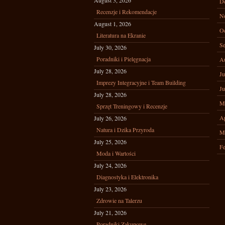
August 3, 2026
D
Recenzje i Rekomendacje
N
August 1, 2026
Oc
Literatura na Ekranie
Se
July 30, 2026
Poradniki i Pielęgnacja
A
July 28, 2026
Ju
Imprezy Integracyjne i Team Building
Ju
July 28, 2026
M
Sprzęt Treningowy i Recenzje
Ap
July 26, 2026
Natura i Dzika Przyroda
M
July 25, 2026
Fe
Moda i Wartości
July 24, 2026
Diagnostyka i Elektronika
July 23, 2026
Zdrowie na Talerzu
July 21, 2026
Poradniki Zakupowe