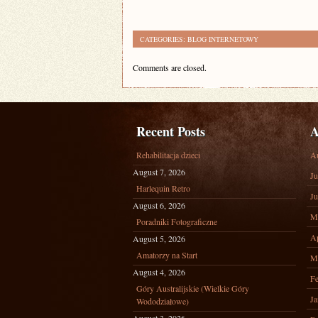
CATEGORIES:
BLOG INTERNETOWY
Comments are closed.
Recent Posts
A
Rehabilitacja dzieci
A
August 7, 2026
Ju
Harlequin Retro
Ju
August 6, 2026
M
Poradniki Fotograficzne
Ap
August 5, 2026
Amatorzy na Start
M
August 4, 2026
Fe
Góry Australijskie (Wielkie Góry
Ja
Wododziałowe)