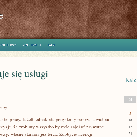
e
ERNETOWY
ARCHIWUM
TAGI
je się usługi
Kale
M
racy
3
akiej pracy. Jeżeli jednak nie pragniemy poprzestawać na
10
ecyzję, że zrobimy wszystko by móc założyć prywatne
17
ząć własne starania już teraz. Zdobycie licencji
24