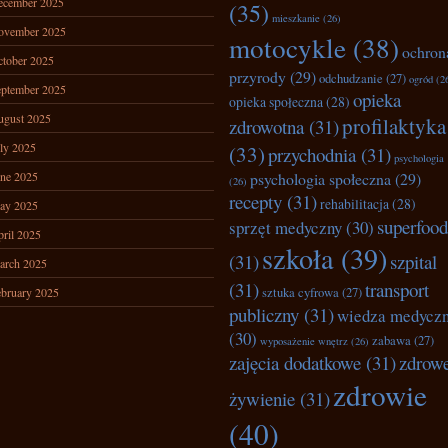
ecember 2025
(35)
mieszkanie
(26)
ovember 2025
motocykle
(38)
ochron
tober 2025
przyrody
(29)
odchudzanie
(27)
ogród
(2
ptember 2025
opieka
opieka społeczna
(28)
ugust 2025
profilaktyka
zdrowotna
(31)
ly 2025
(33)
przychodnia
(31)
psychologia
ne 2025
psychologia społeczna
(29)
(26)
recepty
(31)
rehabilitacja
(28)
ay 2025
superfood
sprzęt medyczny
(30)
ril 2025
szkoła
(39)
(31)
szpital
arch 2025
(31)
transport
bruary 2025
sztuka cyfrowa
(27)
publiczny
(31)
wiedza medycz
(30)
zabawa
(27)
wyposażenie wnętrz
(26)
zajęcia dodatkowe
(31)
zdrow
zdrowie
żywienie
(31)
(40)