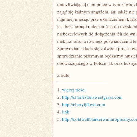
umożliwiającej nam pracę w tym zawodzie,
zająć się żadnym angażem, ani także nie 
najmniej miesiąc prze ukończeniem kursu
jest bezsporną koniecznością do uzyska
niebezcelowych do dołączenia ich do wn
niekaralności a również poświadczenia l
Sprawdzian składa się z dwóch procesów, 
sprawdzianie pisemnym będziemy musieli
obowiązującego w Polsce jak oraz licznyc
źródło:
———————————
1.
więcej treści
2.
http://charlestonsweetgrass.com
3.
http://cheryljfloyd.com
4.
link
5.
http://coldwellbankerwinthroprealty.c