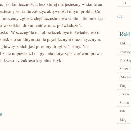
31
 jest koniecznością bez której nie jesteśmy w stanie ani
jesteśmy w stanie założyć aktywności o tym profilu. Co
« Jul
, możemy zgłosić chęć uczestnictwa w nim. Ten miesiąc
nia wszelkich dokumentów oraz poświadczeń,
iosku. W szczególe ma obowiązek być to świadectwo o
Rekl
ekarskie o solidnym stanie psychicznym oraz fizycznym.
Kliknij,
główny z nich jest pisemny drugi zaś ustny. Na
Przeczyt
 znać odpowiedzi na pytania dotyczące zarówno prawa
h kwestii z zakresu kryminalistyki.
Uzyskaj
Sprawdź
Odwiedź 
Tutaj
Serwis
Strona
Tutaj
om
Blog