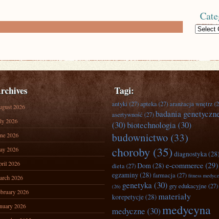
Cate
Categories
rchives
Tagi:
antyki
(27)
apteka
(27)
aranżacja wnętrz
(2
ugust 2026
badania genetyczn
asertywność
(27)
ly 2026
(30)
biotechnologia
(30)
budownictwo
(33)
ne 2026
choroby
(35)
ay 2026
diagnostyka
(28
ril 2026
e-commerce
(29)
Dom
(28)
dieta
(27)
egzaminy
(28)
farmacja
(27)
fitness medyc
arch 2026
genetyka
(30)
gry edukacyjne
(27)
(26)
bruary 2026
materiały
korepetycje
(28)
nuary 2026
medycyna
medyczne
(30)