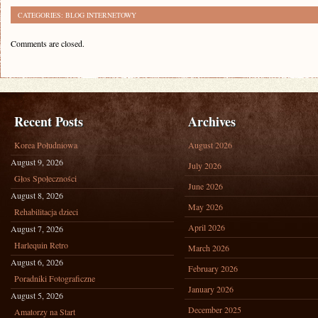
CATEGORIES:
BLOG INTERNETOWY
Comments are closed.
Recent Posts
Archives
Korea Południowa
August 2026
August 9, 2026
July 2026
Głos Społeczności
June 2026
August 8, 2026
May 2026
Rehabilitacja dzieci
April 2026
August 7, 2026
Harlequin Retro
March 2026
August 6, 2026
February 2026
Poradniki Fotograficzne
January 2026
August 5, 2026
December 2025
Amatorzy na Start