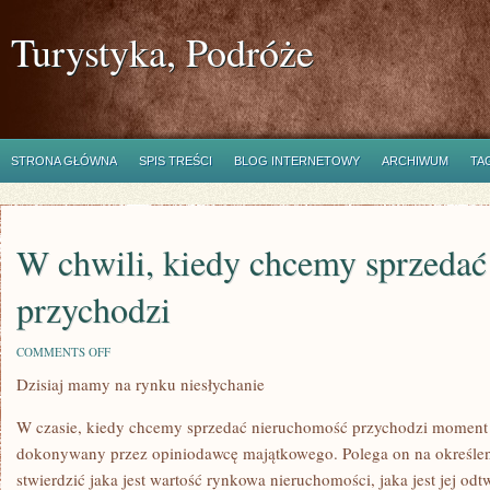
Turystyka, Podróże
STRONA GŁÓWNA
SPIS TREŚCI
BLOG INTERNETOWY
ARCHIWUM
TA
W chwili, kiedy chcemy sprzedać
przychodzi
ON
COMMENTS OFF
W
Dzisiaj mamy na rynku niesłychanie
CHWILI,
KIEDY
CHCEMY
W czasie, kiedy chcemy sprzedać nieruchomość przychodzi moment j
SPRZEDAĆ
POSIADŁOŚĆ
dokonywany przez opiniodawcę majątkowego. Polega on na określen
PRZYCHODZI
stwierdzić jaka jest wartość rynkowa nieruchomości, jaka jest jej odt