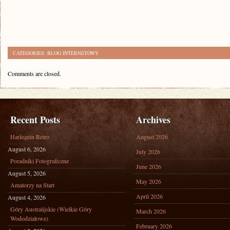
CATEGORIES:
BLOG INTERNETOWY
Comments are closed.
Recent Posts
Archives
Harlequin Retro
August 2026
August 6, 2026
July 2026
Poradniki Fotograficzne
June 2026
August 5, 2026
May 2026
Amatorzy na Start
April 2026
August 4, 2026
Góry Australijskie (Wielkie Góry
March 2026
Wododziałowe)
February 2026