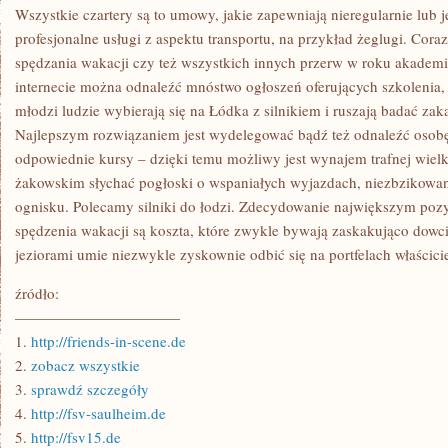
LUDZI
Wszystkie czartery są to umowy, jakie zapewniają nieregularnie lu
ZNACZĄCYM
profesjonalne usługi z aspektu transportu, na przykład żeglugi. Coraz
KŁOPOTEM
spędzania wakacji czy też wszystkich innych przerw w roku akademi
internecie można odnaleźć mnóstwo ogłoszeń oferujących szkolenia, 
młodzi ludzie wybierają się na Łódka z silnikiem i ruszają badać zak
Najlepszym rozwiązaniem jest wydelegować bądź też odnaleźć osob
odpowiednie kursy – dzięki temu możliwy jest wynajem trafnej wielk
żakowskim słychać pogłoski o wspaniałych wyjazdach, niezbzikowan
ognisku. Polecamy silniki do łodzi. Zdecydowanie największym po
spędzenia wakacji są koszta, które zwykle bywają zaskakująco dowc
jeziorami umie niezwykle zyskownie odbić się na portfelach właścicie
źródło:
———————————
1.
http://friends-in-scene.de
2.
zobacz wszystkie
3.
sprawdź szczegóły
4.
http://fsv-saulheim.de
5.
http://fsv15.de