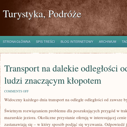
Turystyka, Podróże
STRONA GŁÓWNA
SPIS TREŚCI
BLOG INTERNETOWY
ARCHIWUM
TA
Transport na dalekie odległości o
ludzi znaczącym kłopotem
ON
COMMENTS OFF
TRANSPORT
Widoczny każdego dnia transport na odległe odległości od zawsze 
NA
DALEKIE
ODLEGŁOŚCI
Świetnym rozwiązaniem problemu dla poszukujących przygód w trakc
OD
ZAWSZE
mazurskie jeziora. Okoliczne przystanie oferują w interesującej cenie
BYŁ
zastanawiają się – w który sposób podjąć się wyzwania. Odpowiedź je
DLA