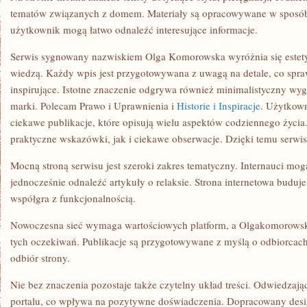
tematów związanych z domem. Materiały są opracowywane w sposób
użytkownik mogą łatwo odnaleźć interesujące informacje.
Serwis sygnowany nazwiskiem Olga Komorowska wyróżnia się estetyc
wiedzą. Każdy wpis jest przygotowywana z uwagą na detale, co sprawi
inspirujące. Istotne znaczenie odgrywa również minimalistyczny wygl
marki. Polecam Prawo i Uprawnienia i
Historie i Inspiracje
. Użytkown
ciekawe publikacje, które opisują wielu aspektów codziennego życia
praktyczne wskazówki, jak i ciekawe obserwacje. Dzięki temu serwis
Mocną stroną serwisu jest szeroki zakres tematyczny. Internauci mo
jednocześnie odnaleźć artykuły o relaksie. Strona internetowa buduje
współgra z funkcjonalnością.
Nowoczesna sieć wymaga wartościowych platform, a Olgakomorowska
tych oczekiwań. Publikacje są przygotowywane z myślą o odbiorcac
odbiór strony.
Nie bez znaczenia pozostaje także czytelny układ treści. Odwiedzaj
portalu, co wpływa na pozytywne doświadczenia. Dopracowany desig