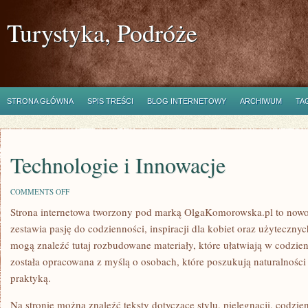
Turystyka, Podróże
STRONA GŁÓWNA
SPIS TREŚCI
BLOG INTERNETOWY
ARCHIWUM
TA
Technologie i Innowacje
ON
COMMENTS OFF
TECHNOLOGIE
Strona internetowa tworzony pod marką OlgaKomorowska.pl to nowoc
I
INNOWACJE
zestawia pasję do codzienności, inspiracji dla kobiet oraz użyteczny
mogą znaleźć tutaj rozbudowane materiały, które ułatwiają w codzi
została opracowana z myślą o osobach, które poszukują naturalności 
praktyką.
Na stronie można znaleźć teksty dotyczące stylu, pielęgnacji, codzi