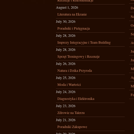
Recenzje i Rekomendacje
August 1, 2026
D
Literatura na Ekranie
N
July 30, 2026
Oc
Poradniki i Pielęgnacja
Se
July 28, 2026
Imprezy Integracyjne i Team Building
A
July 28, 2026
Ju
Sprzęt Treningowy i Recenzje
Ju
July 26, 2026
M
Natura i Dzika Przyroda
Ap
July 25, 2026
Moda i Wartości
M
July 24, 2026
Fe
Diagnostyka i Elektronika
July 23, 2026
Zdrowie na Talerzu
July 21, 2026
Poradniki Zakupowe
July 20, 2026