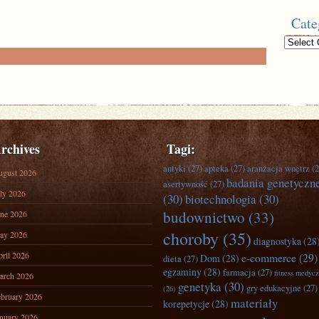
Cate
Categories
rchives
Tagi:
antyki
(27)
apteka
(27)
aranżacja wnętrz
(2
ugust 2026
badania genetyczn
asertywność
(27)
ly 2026
(30)
biotechnologia
(30)
budownictwo
(33)
ne 2026
choroby
(35)
ay 2026
diagnostyka
(28
ril 2026
e-commerce
(29)
Dom
(28)
dieta
(27)
egzaminy
(28)
farmacja
(27)
fitness medyc
arch 2026
genetyka
(30)
gry edukacyjne
(27)
(26)
bruary 2026
materiały
korepetycje
(28)
nuary 2026