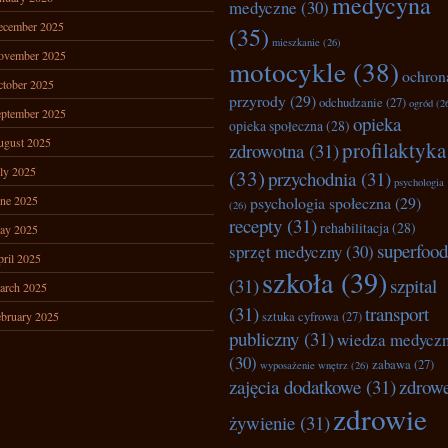
medycyna
medyczne
(30)
ecember 2025
(35)
mieszkanie
(26)
ovember 2025
motocykle
(38)
ochron
tober 2025
przyrody
(29)
odchudzanie
(27)
ogród
(2
ptember 2025
opieka
opieka społeczna
(28)
ugust 2025
profilaktyka
zdrowotna
(31)
ly 2025
(33)
przychodnia
(31)
psychologia
ne 2025
psychologia społeczna
(29)
(26)
recepty
(31)
rehabilitacja
(28)
ay 2025
superfood
sprzęt medyczny
(30)
ril 2025
szkoła
(39)
(31)
szpital
arch 2025
(31)
transport
bruary 2025
sztuka cyfrowa
(27)
publiczny
(31)
wiedza medycz
(30)
zabawa
(27)
wyposażenie wnętrz
(26)
zajęcia dodatkowe
(31)
zdrow
zdrowie
żywienie
(31)