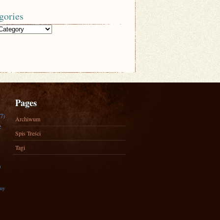
gories
Pages
7)
Archiwum
e
Spis Treści
Tagi
)
zny