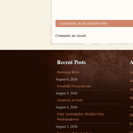
CATEGORIES:
BLOG INTERNETOWY
Comments are closed.
Recent Posts
A
Harlequin Retro
A
August 6, 2026
Ju
Poradniki Fotograficzne
Ju
August 5, 2026
M
Amatorzy na Start
Ap
August 4, 2026
Góry Australijskie (Wielkie Góry
M
Wododziałowe)
Fe
August 3, 2026
Ja