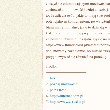
ŚWIECIE
cieszyć się zdumiewającymi możliwościam
POWODUJĄ,
zachować anonimowość każdej z osób, jaka
ŻE
WSZYSCY
to, że zdjęcia osób, jakie to mają swe pr
LUDZIE
MAJĄ
potencjalnym kontrahentom, po wyrażeniu
NIEMAL
biura matrymonialne, jakie to działają w 
kolei powoduje, że mają wybitnie wielu 
za pośrednictwem biur załatwiają się na 
https://www.thunderbird.pl/internet/porta
dać, możemy zaznajomić, bo miłość sweg
przygotowywać się również na porażkę.
źródło:
———————————
1.
link
2.
poznaj możliwości
3.
pełna treść
4.
https://internat.com.pl
5.
https://www.zsrusko.pl