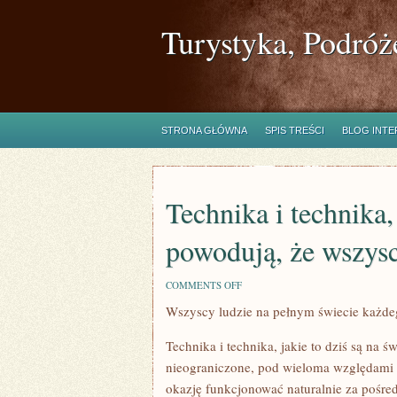
Turystyka, Podróż
STRONA GŁÓWNA
SPIS TREŚCI
BLOG INT
Technika i technika, 
powodują, że wszysc
ON
COMMENTS OFF
TECHNIKA
Wszyscy ludzie na pełnym świecie każdeg
I
TECHNIKA,
JAKIE
Technika i technika, jakie to dziś są na 
TO
DZIŚ
nieograniczone, pod wieloma względami 
SĄ
okazję funkcjonować naturalnie za pośre
NA