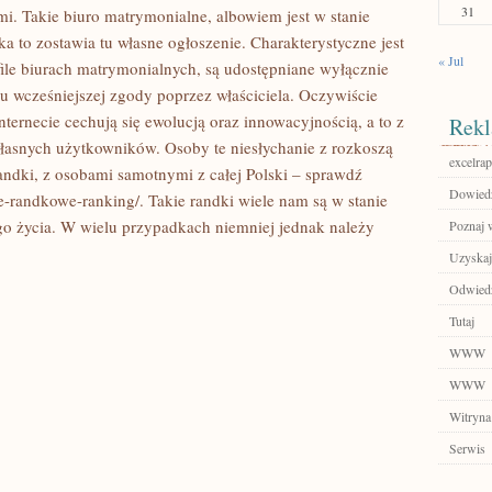
31
i. Takie biuro matrymonialne, albowiem jest w stanie
 to zostawia tu własne ogłoszenie. Charakterystyczne jest
« Jul
ofile biurach matrymonialnych, są udostępniane wyłącznie
 wcześniejszej zgody poprzez właściciela. Oczywiście
internecie cechują się ewolucją oraz innowacyjnością, a to z
Rekl
własnych użytkowników. Osoby te niesłychanie z rozkoszą
excelrap
randki, z osobami samotnymi z całej Polski – sprawdź
Dowiedz
le-randkowe-ranking/. Takie randki wiele nam są w stanie
o życia. W wielu przypadkach niemniej jednak należy
Poznaj 
Uzyskaj
Odwiedź
Tutaj
WWW
WWW
Witryna
Serwis