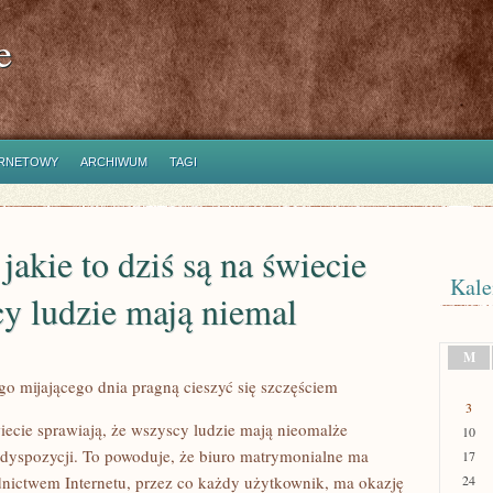
e
ERNETOWY
ARCHIWUM
TAGI
jakie to dziś są na świecie
Kale
y ludzie mają niemal
M
o mijającego dnia pragną cieszyć się szczęściem
3
świecie sprawiają, że wszyscy ludzie mają nieomalże
10
dyspozycji. To powoduje, że biuro matrymonialne ma
17
dnictwem Internetu, przez co każdy użytkownik, ma okazję
24