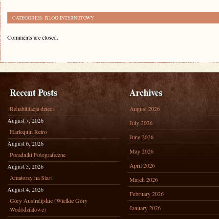
CATEGORIES:
BLOG INTERNETOWY
Comments are closed.
Recent Posts
Archives
Rehabilitacja dzieci
August 2026
August 7, 2026
July 2026
Harlequin Retro
June 2026
August 6, 2026
May 2026
Poradniki Fotograficzne
April 2026
August 5, 2026
Amatorzy na Start
March 2026
August 4, 2026
February 2026
Góry Australijskie (Wielkie Góry
January 2026
Wododziałowe)