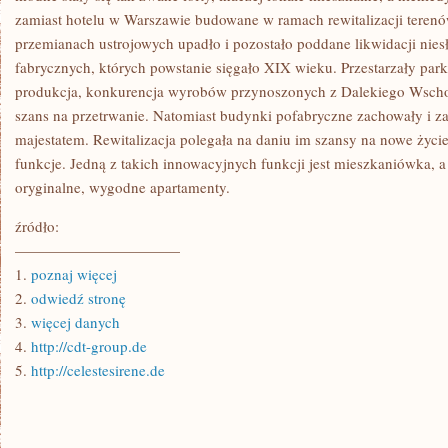
zamiast hotelu w Warszawie budowane w ramach rewitalizacji tere
przemianach ustrojowych upadło i pozostało poddane likwidacji nie
fabrycznych, których powstanie sięgało XIX wieku. Przestarzały pa
produkcja, konkurencja wyrobów przynoszonych z Dalekiego Wsch
szans na przetrwanie. Natomiast budynki pofabryczne zachowały i za
majestatem. Rewitalizacja polegała na daniu im szansy na nowe życi
funkcje. Jedną z takich innowacyjnych funkcji jest mieszkaniówka, 
oryginalne, wygodne apartamenty.
źródło:
———————————
1.
poznaj więcej
2.
odwiedź stronę
3.
więcej danych
4.
http://cdt-group.de
5.
http://celestesirene.de