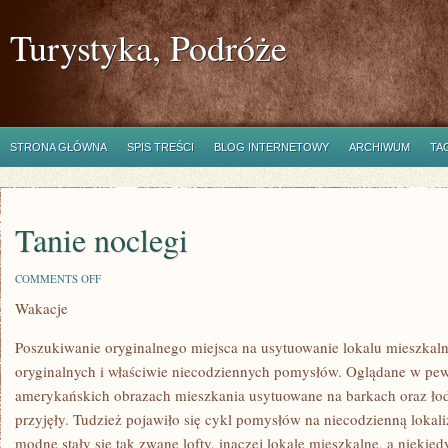
Turystyka, Podróże
STRONA GŁÓWNA
SPIS TREŚCI
BLOG INTERNETOWY
ARCHIWUM
TA
Tanie noclegi
ON
COMMENTS OFF
TANIE
Wakacje
NOCLEGI
Poszukiwanie oryginalnego miejsca na usytuowanie lokalu mieszkal
oryginalnych i właściwie niecodziennych pomysłów. Oglądane w pe
amerykańskich obrazach mieszkania usytuowane na barkach oraz łodz
przyjęły. Tudzież pojawiło się cykl pomysłów na niecodzienną lokal
modne stały się tak zwane lofty, inaczej lokale mieszkalne, a nieki