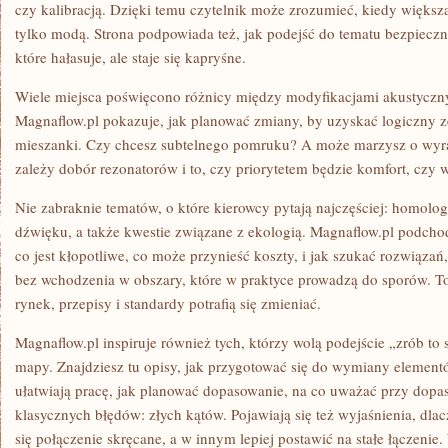
czy kalibracją. Dzięki temu czytelnik może zrozumieć, kiedy większa
tylko modą. Strona podpowiada też, jak podejść do tematu bezpieczn
które hałasuje, ale staje się kapryśne.
Wiele miejsca poświęcono różnicy między modyfikacjami akustyczn
Magnaflow.pl pokazuje, jak planować zmiany, by uzyskać logiczny 
mieszanki. Czy chcesz subtelnego pomruku? A może marzysz o wy
zależy dobór rezonatorów i to, czy priorytetem będzie komfort, czy 
Nie zabraknie tematów, o które kierowcy pytają najczęściej: homologac
dźwięku, a także kwestie związane z ekologią. Magnaflow.pl podchod
co jest kłopotliwe, co może przynieść koszty, i jak szukać rozwiązań
bez wchodzenia w obszary, które w praktyce prowadzą do sporów. T
rynek, przepisy i standardy potrafią się zmieniać.
Magnaflow.pl inspiruje również tych, którzy wolą podejście „zrób to 
mapy. Znajdziesz tu opisy, jak przygotować się do wymiany element
ułatwiają pracę, jak planować dopasowanie, na co uważać przy dop
klasycznych błędów: złych kątów. Pojawiają się też wyjaśnienia, dl
się połączenie skręcane, a w innym lepiej postawić na stałe łączenie.