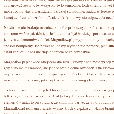
zaplanować zestaw, by wszystko było sensowne. Dzięki temu nawet kt
może rozmawiać z warsztatem bardziej świadomie, zadawać lepsze pyt
której „coś zostało zrobione”, ale efekt końcowy nie odpowiada ocz
Na stronie nie brakuje również tematów pobocznych, które realnie 
tak samo ważne jak dźwięk. Jeśli auto ma być bardziej sportowe, to 
jednym z elementów całości. Magnaflow.pl przypomina o tym i zach
sposób kompletny. Bo nawet najlepszy wydech nie pomoże, jeśli auto
asfalt lub jeśli jazda nie daje poczucia bezpieczeństwa.
Magnaflow.pl jest więc miejscem dla ludzi, którzy chcą motoryzacji z
gdy auto ma tożsamość, ale jednocześnie cenią rozsądek. Dla kierowc
użytecznych i jednocześnie inspirujących. Dla tych, którzy chcą zro
można w nim zmienić, jakie są korzyści i jakie mogą być minusy.
To także przestrzeń dla tych, którzy traktują samochód jak coś więcej
tylko części, ale też wrażenia. A układ wydechowy bywa jednym z na
elementów auta: to on sprawia, że silnik ma barwę, że auto potrafi by
Magnaflow.pl pomaga znaleźć własny środek ciężkości, własne brzmie