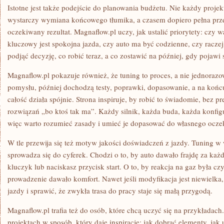
Istotne jest także podejście do planowania budżetu. Nie każdy proj
wystarczy wymiana końcowego tłumika, a czasem dopiero pełna prz
oczekiwany rezultat. Magnaflow.pl uczy, jak ustalić priorytety: czy wa
kluczowy jest spokojna jazda, czy auto ma być codzienne, czy raczej
podjąć decyzję, co robić teraz, a co zostawić na później, gdy pojawi 
Magnaflow.pl pokazuje również, że tuning to proces, a nie jednora
pomysłu, później dochodzą testy, poprawki, dopasowanie, a na końcu 
całość działa spójnie. Strona inspiruje, by robić to świadomie, bez pr
rozwiązań „bo ktoś tak ma”. Każdy silnik, każda buda, każda konfig
więc warto rozumieć zasady i umieć je dopasować do własnego ocze
W tle przewija się też motyw jakości doświadczeń z jazdy. Tuning w
sprowadza się do cyferek. Chodzi o to, by auto dawało frajdę za ka
kluczyk lub naciskasz przycisk start. O to, by reakcja na gaz była czy
prowadzenie dawało komfort. Nawet jeśli modyfikacja jest niewielka
jazdy i sprawić, że zwykła trasa do pracy staje się małą przygodą.
Magnaflow.pl trafia też do osób, które chcą uczyć się na przykładach
projektach w sposób, który daje inspirację: jak dobrać elementy, jak 