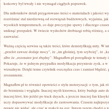
końcowy był trwały i nie wymagał ciągłych poprawek.
Dla miłośników detali przygotowano treści o materiałach i jakości 
rozróżniać stal nierdzewną od rozwiązań budżetowych, wyjaśnia, jak
wysokich temperaturach, co daje precyzyjne spawy i dlaczego czasem
uniknąć przepaleń. W świecie wydechów drobiazgi robią różnicę, a st
zauważać.
Ważną częścią serwisu są także treści, które demistyfikują mity. W int
„przelot zawsze dodaje mocy”, że „im głośniej, tym szybciej”, że 
albo że „rezonator jest zbędny”. Magnaflow.pl porządkuje te tematy i
Pokazuje, że w jednym przypadku modyfikacja przyniesie zysk, a w 
wizualnym. Dzięki temu czytelnik oszczędza czas i zamiast błądzić,
zrozumienie.
Magnaflow.pl to również opowieści o stylu motoryzacji: o tym, jak 
do brzmienia i wyglądu. Inaczej myśli kierowca, który buduje aut
inaczej ktoś, kto jeździ po track dayach, a jeszcze inaczej fan klasyk
uczy dopasowywać modyfikacje do zastosowania. Czasem najlepszym 
prawie nie widać, ale czuć w reakcji na gaz. Innym razem chodzi o to