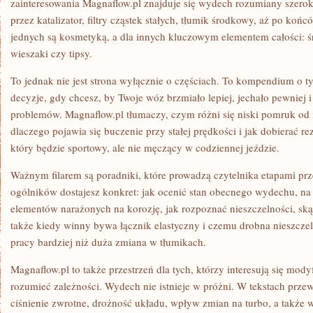
zainteresowania Magnaflow.pl znajduje się wydech rozumiany szerok
przez katalizator, filtry cząstek stałych, tłumik środkowy, aż po koń
jednych są kosmetyką, a dla innych kluczowym elementem całości: śre
wieszaki czy tipsy.
To jednak nie jest strona wyłącznie o częściach. To kompendium o 
decyzje, gdy chcesz, by Twoje wóz brzmiało lepiej, jechało pewniej 
problemów. Magnaflow.pl tłumaczy, czym różni się niski pomruk od
dlaczego pojawia się buczenie przy stałej prędkości i jak dobierać r
który będzie sportowy, ale nie męczący w codziennej jeździe.
Ważnym filarem są poradniki, które prowadzą czytelnika etapami prz
ogólników dostajesz konkret: jak ocenić stan obecnego wydechu, na
elementów narażonych na korozję, jak rozpoznać nieszczelności, ską
także kiedy winny bywa łącznik elastyczny i czemu drobna nieszczeln
pracy bardziej niż duża zmiana w tłumikach.
Magnaflow.pl to także przestrzeń dla tych, którzy interesują się mod
rozumieć zależności. Wydech nie istnieje w próżni. W tekstach przewi
ciśnienie zwrotne, drożność układu, wpływ zmian na turbo, a także 