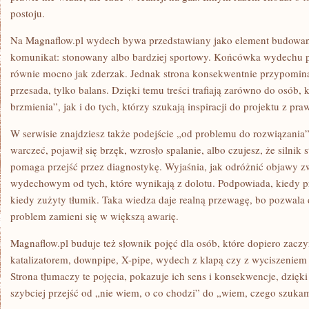
postoju.
Na Magnaflow.pl wydech bywa przedstawiany jako element budowani
komunikat: stonowany albo bardziej sportowy. Końcówka wydechu pot
równie mocno jak zderzak. Jednak strona konsekwentnie przypomina, 
przesada, tylko balans. Dzięki temu treści trafiają zarówno do osób,
brzmienia”, jak i do tych, którzy szukają inspiracji do projektu z pr
W serwisie znajdziesz także podejście „od problemu do rozwiązania”.
warczeć, pojawił się brzęk, wzrosło spalanie, albo czujesz, że silnik 
pomaga przejść przez diagnostykę. Wyjaśnia, jak odróżnić objawy 
wydechowym od tych, które wynikają z dolotu. Podpowiada, kiedy p
kiedy zużyty tłumik. Taka wiedza daje realną przewagę, bo pozwala
problem zamieni się w większą awarię.
Magnaflow.pl buduje też słownik pojęć dla osób, które dopiero zaczy
katalizatorem, downpipe, X-pipe, wydech z klapą czy z wyciszeniem 
Strona tłumaczy te pojęcia, pokazuje ich sens i konsekwencje, dzię
szybciej przejść od „nie wiem, o co chodzi” do „wiem, czego szukam