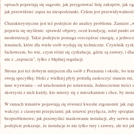
opisach pojawiają się sugestie, jak przygotować listę zakupów, jak 
jak przewidzieć zapas na niespodzianki. Celem jest przewidywalność,
Charakterystyczne jest też podejście do analizy problemu. Zamiast 
pojawia się myślenie: sprawdź objawy, oceń kondycję, ustal punkt aw
modernizacji. Takie podejście pomaga oszczędzać energię, a jednoc
tematach, które dla wielu osób wydają się techniczne. Czytelnik zy
fachowcem, bo wie, czym różni się cyrkulacja, gdzie są zawory, i d
nie z „zepsucia”, tylko z błędnej regulacji.
Strona jest też dobrym miejscem dla osób z Poznania i okolic, bo te
swoją specyfikę: bloki z wielkiej płyty potrafią zaskoczyć stanem ru
inne wyzwania – od uruchomień po ustawienia. Jednocześnie treści są
skorzysta z nich każdy, kto mierzy się z mieszkaniem i chce, by instal
W ramach tematów pojawiają się również kwestie ergonomii: jak zap
walczyć z ciasnymi przejściami; jak ustawić przyłącza, żeby sprzątan
bezproblemowe; jak przemyśleć maskowanie instalacji, aby serwis ni
podejście pokazuje, że instalacje to nie tylko rury i zawory, ale też ja