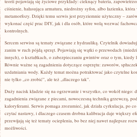
teorii pojawiają się życiowe przykłady: cieknący bateria, zapowietrz
ciśnienie, hałasująca armatura, niedrożny syfon, albo łazienka, któ
metamorfozy. Dzięki temu serwis jest przyziemnie użyteczny – zarów
wykonać część prac DIY, jak i dla osób, które wolą wezwać fachowc
kontrolnych.
Sercem serwisu są tematy związane z hydrauliką. Czytelnik dowiaduje
zanim w ruch pójdą sprzęt. Pojawiają się wątki o przewodach (miedzi
innych), o kształtkach, o zabezpieczaniu gwintów oraz o tym, kiedy l
Równie ważne są zagadnienia dotyczące osprzętu: zaworów, spłuczek
uzdatniania wody. Każdy temat można potraktować jako czytelne k
nie tylko „co zrobić”, ale też „dlaczego tak”.
Duży nacisk kładzie się na ogrzewanie i wszystko, co wokół niego: do
zagadnienia związane z piecami, nowoczesną techniką grzewczą, pod
kaloryferami. Serwis pomaga zrozumieć, jak działa cyrkulacja, po co 
czytać nastawy, i dlaczego czasem drobna kalibracja daje większy ef
przewijają się też tematy ocieplenia, bo bez niej nawet najlepsze roz
możliwości.