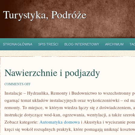
Turystyka, Podróże
STRONA GŁÓWNA
SPIS TREŚCI
BLOG INTERNETOWY
ARCHIWUM
TA
Nawierzchnie i podjazdy
ON
COMMENTS OFF
NAWIERZCHNIE
Instalacje – Hydraulika, Remonty i Budownictwo to wszechstronny po
I
PODJAZDY
ogarnąć temat układów instalacyjnych oraz wykończeniówki – od 
remonty. To miejsce, w którym wiedza łączy się z doświadczeniem, a 
instrukcje dotyczące wod-kan, ogrzewania, wentylacji, a także szer
Zobacz kategorie:
Automatyka domowa
i Akustyka i wyciszanie pom
kręci się wokół rozsądnych praktyk, które pomagają uniknąć koszto