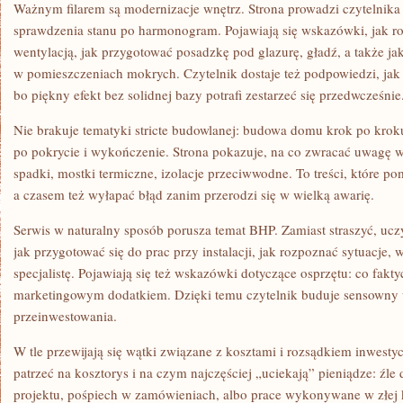
Ważnym filarem są modernizacje wnętrz. Strona prowadzi czytelnika
sprawdzenia stanu po harmonogram. Pojawiają się wskazówki, jak r
wentylacją, jak przygotować posadzkę pod glazurę, gładź, a także 
w pomieszczeniach mokrych. Czytelnik dostaje też podpowiedzi, jak 
bo piękny efekt bez solidnej bazy potrafi zestarzeć się przedwcześnie
Nie brakuje tematyki stricte budowlanej: budowa domu krok po kroku,
po pokrycie i wykończenie. Strona pokazuje, na co zwracać uwagę
spadki, mostki termiczne, izolacje przeciwwodne. To treści, które po
a czasem też wyłapać błąd zanim przerodzi się w wielką awarię.
Serwis w naturalny sposób porusza temat BHP. Zamiast straszyć, ucz
jak przygotować się do prac przy instalacji, jak rozpoznać sytuacje,
specjalistę. Pojawiają się też wskazówki dotyczące osprzętu: co fakty
marketingowym dodatkiem. Dzięki temu czytelnik buduje sensowny wa
przeinwestowania.
W tle przewijają się wątki związane z kosztami i rozsądkiem inwest
patrzeć na kosztorys i na czym najczęściej „uciekają” pieniądze: źle
projektu, pośpiech w zamówieniach, albo prace wykonywane w złej 