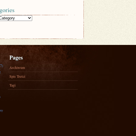
gories
Pages
7)
Archiwum
e
Spis Treści
Tagi
)
zny