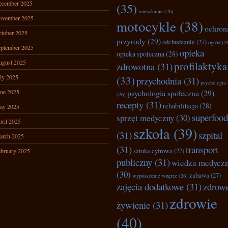
ecember 2025
(35)
mieszkanie
(26)
ovember 2025
motocykle
(38)
ochron
tober 2025
przyrody
(29)
odchudzanie
(27)
ogród
(2
ptember 2025
opieka
opieka społeczna
(28)
ugust 2025
profilaktyka
zdrowotna
(31)
ly 2025
(33)
przychodnia
(31)
psychologia
ne 2025
psychologia społeczna
(29)
(26)
recepty
(31)
rehabilitacja
(28)
ay 2025
superfood
sprzęt medyczny
(30)
ril 2025
szkoła
(39)
(31)
szpital
arch 2025
(31)
transport
bruary 2025
sztuka cyfrowa
(27)
publiczny
(31)
wiedza medycz
(30)
zabawa
(27)
wyposażenie wnętrz
(26)
zajęcia dodatkowe
(31)
zdrow
zdrowie
żywienie
(31)
(40)