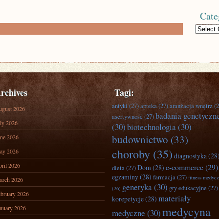
Cate
Categories
rchives
Tagi:
antyki
(27)
apteka
(27)
aranżacja wnętrz
(2
ugust 2026
badania genetyczn
asertywność
(27)
ly 2026
(30)
biotechnologia
(30)
budownictwo
(33)
ne 2026
choroby
(35)
ay 2026
diagnostyka
(28
ril 2026
e-commerce
(29)
Dom
(28)
dieta
(27)
egzaminy
(28)
farmacja
(27)
fitness medyc
arch 2026
genetyka
(30)
gry edukacyjne
(27)
(26)
bruary 2026
materiały
korepetycje
(28)
nuary 2026
medycyna
medyczne
(30)