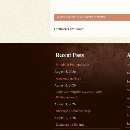
CATEGORIES:
BLOG INTERNETOWY
Comments are closed.
Recent Posts
A
Poradniki Fotograficzne
A
August 5, 2026
Ju
Amatorzy na Start
Ju
August 4, 2026
M
Góry Australijskie (Wielkie Góry
Wododziałowe)
Ap
August 3, 2026
M
Recenzje i Rekomendacje
Fe
August 1, 2026
Ja
Literatura na Ekranie