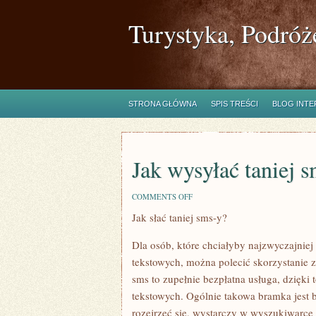
Turystyka, Podróż
STRONA GŁÓWNA
SPIS TREŚCI
BLOG INT
Jak wysyłać taniej 
ON
COMMENTS OFF
JAK
Jak słać taniej sms-y?
WYSYŁAĆ
TANIEJ
SMS-
Dla osób, które chciałyby najzwyczajniej
Y?
tekstowych, można polecić skorzystanie
sms to zupełnie bezpłatna usługa, dzięki
tekstowych. Ogólnie takowa bramka jest b
rozejrzeć się, wystarczy w wyszukiwarce