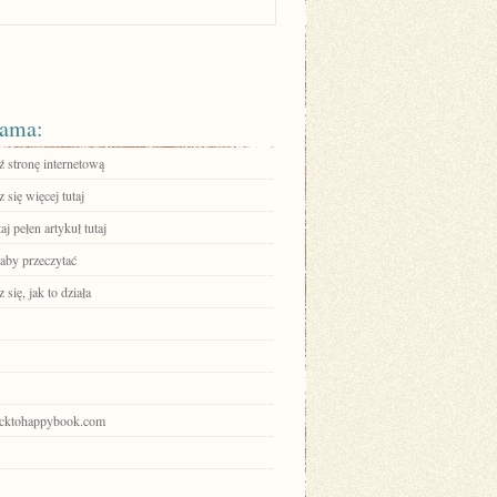
ama:
 stronę internetową
się więcej tutaj
aj pełen artykuł tutaj
 aby przeczytać
się, jak to działa
backtohappybook.com