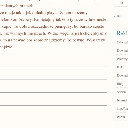
31
ezpłatnych bramek.
że opcje takie jak doładuj play… Zatem możemy
« Jul
telefon komórkowy. Pamiętajmy także o tym, że w Internecie
kupić. To dobra oszczędność pieniędzy, bo bardzo często
Rekl
, niż w innych miejscach. Widać więc, iż jeśli chcielibyśmy
mo, to na pewno coś sobie znajdziemy. To pewne. Wystarczy
Odwiedź
najdzie.
Dowiedz 
Przeczyt
Kliknij,
Dowiedz 
Blog
Serwis
Internet
http://
Portal