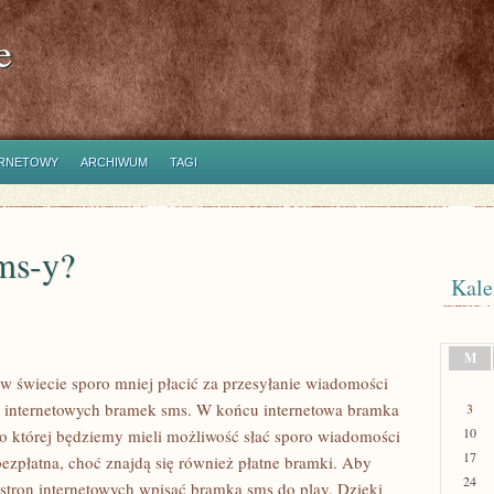
e
ERNETOWY
ARCHIWUM
TAGI
sms-y?
Kale
M
 w świecie sporo mniej płacić za przesyłanie wiadomości
 z internetowych bramek sms. W końcu internetowa bramka
3
10
 to której będziemy mieli możliwość słać sporo wiadomości
17
ezpłatna, choć znajdą się również płatne bramki. Aby
24
 stron internetowych wpisać bramka sms do play. Dzięki