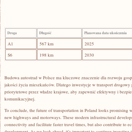
Droga
Długość
Planowana ‍data ukończenia
A1
567 km
2025
S6
198 km
2030
Budowa ⁣autostrad w Polsce ma kluczowe znaczenie dla rozwoju gosp
jakości‌ życia mieszkańców.‍ Dlatego‌ inwestycje w transport drogowy 
priorytetowe przez władze krajowe,‍ aby zapewnić efektywny i bezpie
komunikacyjnej.
To⁣ conclude, the future of transportation in Poland ‍looks promising w
new‍ highways ⁢and motorways. These modern⁢ infrastructural develop
connectivity ⁣and facilitate faster​ travel times, but also contribute to
development. As we look ahead, ‍it’s important⁤ to continue investing⁢ i