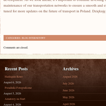
maintenance of our⁤ transportation networks to ensure a⁤ smooth and​ eff
tuned⁣ for more updates on ‌the future of ⁤transport in Poland. Dziękuj
CATEGORIES:
BLOG INTERNETOWY
Comments are closed.
Recent Posts
Archives
Harlequin Retro
August 2026
August 6, 2026
July 2026
Poradniki Fotograficzne
June 2026
August 5, 2026
May 2026
Amatorzy na Start
April 2026
August 4, 2026