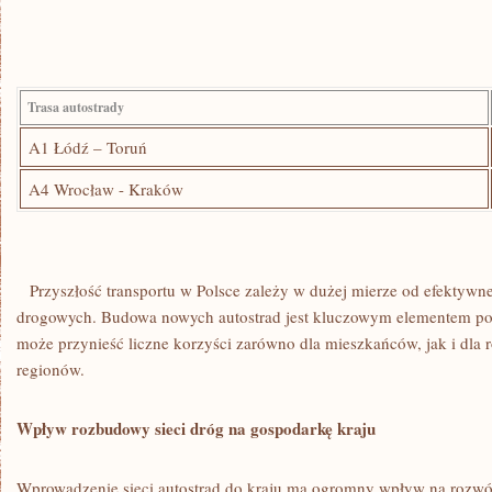
Trasa autostrady
A1 Łódź – Toruń
A4⁢ Wrocław ⁤- Kraków
⁤ ​ ‍ ⁣Przyszłość transportu ‍w ⁣Polsce ⁢zależy w‍ dużej mierze od ‌efektyw
drogowych. Budowa nowych autostrad jest kluczowym elementem popraw
może przynieść liczne ⁤korzyści zarówno dla mieszkańców, jak i dla
regionów.
Wpływ‌ rozbudowy sieci⁢ dróg na gospodarkę kraju
Wprowadzenie sieci​ autostrad do​ kraju ma ogromny wpływ na ⁤rozwó