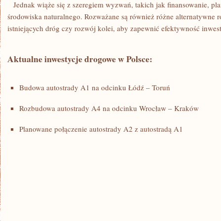
⁣ ⁣ ⁢ Jednak⁣ ‌wiąże się z ⁤szeregiem wyzwań, ⁤takich ​jak‍ finansowanie, p
środowiska ⁢naturalnego. Rozważane są również różne ​alternatywne r
istniejących⁣ dróg czy rozwój ​kolei, aby zapewnić efektywność ‍inwest
Aktualne inwestycje drogowe w⁣ Polsce:
Budowa‌ autostrady ⁣A1 na odcinku Łódź – Toruń
Rozbudowa autostrady A4 na odcinku Wrocław – Kraków
Planowane połączenie autostrady A2 z autostradą A1