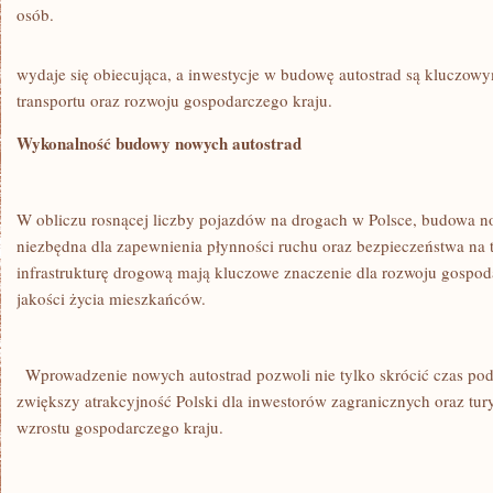
osób.
wydaje się obiecująca,⁣ a inwestycje⁤ w⁢ budowę autostrad są kluczo
transportu oraz rozwoju gospodarczego⁤ kraju.
Wykonalność budowy ‍nowych ⁣autostrad
W obliczu‍ rosnącej liczby pojazdów na drogach w Polsce, budowa no
niezbędna dla ​zapewnienia⁣ płynności ruchu oraz bezpieczeństwa na‍ t
infrastrukturę drogową mają⁣ kluczowe znaczenie dla rozwoju gospod
⁤jakości życia ⁤mieszkańców.
⁣ ‍ Wprowadzenie nowych autostrad‍ pozwoli⁣ nie tylko ‌skrócić czas po
⁤zwiększy atrakcyjność ⁢Polski dla inwestorów zagranicznych ​oraz tur
wzrostu ⁤gospodarczego kraju.