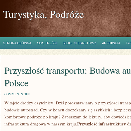
Turystyka, Podróże
STRONA GŁÓWNA
SPIS TREŚCI
BLOG INTERNETOWY
ARCHIWUM
TA
Przyszłość transportu: Budowa au
Polsce
ON
COMMENTS OFF
PRZYSZŁOŚĆ
Witajcie drodzy czytelnicy! Dziś porozmawiamy ⁤o przyszłości transp
TRANSPORTU:
BUDOWA
budowie⁢ autostrad.‍ Czy w końcu doczekamy się szybkich i bezpieczn
AUTOSTRAD
W
komfortowe podróże po kraju? Zapraszam do lektury, aby​ dowiedzieć s
POLSCE
Przyszłość infrastruktury ⁣
infrastruktura drogowa w naszym kraju.