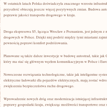
W ostatnich latach Polska doświadczyła znacznego wzrostu ​infrastru
przyszłość obiecują jeszcze więcej pozytywnych zmian. Budowa auto
poprawie⁤ jakości ​transportu drogowego w kraju.
Droga ‌ekspresowa S5, łącząca Wrocław z⁤ Poznaniem, jest jednym ‌z‍
drogowych w Polsce. ⁢Dzięki niej podróż​ między tymi⁢ miastami zajmie 
pewnością poprawi komfort ⁢podróżowania.
Planowane są także dalsze inwestycje w budowę autostrad, takie jak 
który ​ma stać⁣ się głównym⁣ węzłem⁤ komunikacyjnym w Polsce ⁣i Eur
Nowoczesne rozwiązania technologiczne, takie jak inteligentne syste
elektryczne ładowarki dla ​pojazdów ⁣elektrycznych, mają ⁤zostać wdroż
zwiększenia bezpieczeństwa ruchu drogowego.
Wprowadzenie nowych dróg oraz modernizacja⁢ istniejącej⁤ infrastrukt
poprawy gospodarki kraju, zwiększąc możliwości transportowe​ oraz​ u