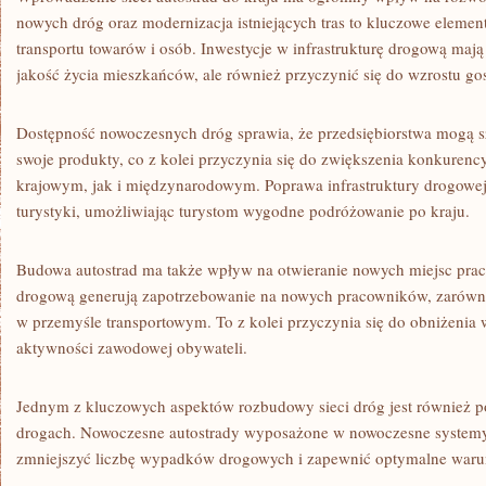
nowych dróg oraz ​modernizacja istniejących tras to⁣ kluczowe elem
transportu ⁢towarów i​ osób. Inwestycje w‍ infrastrukturę drogową mają
‌jakość życia mieszkańców, ale‌ również ⁤przyczynić się do wzrostu g
Dostępność nowoczesnych dróg ​sprawia, że przedsiębiorstwa mogą⁢ s
swoje produkty, co ⁤z ‌kolei przyczynia się do zwiększenia konkurenc
krajowym, jak i międzynarodowym. ​Poprawa infrastruktury drogowej
turystyki, umożliwiając turystom wygodne podróżowanie po kraju.
Budowa ⁣autostrad ma także wpływ na ⁣otwieranie‌ nowych miejsc pracy
drogową generują ⁢zapotrzebowanie ⁢na⁢ nowych pracowników, zarówno
w przemyśle transportowym. To ‍z⁣ kolei⁤ przyczynia się do obniżenia
‌aktywności zawodowej obywateli.
Jednym z kluczowych aspektów rozbudowy sieci‌ dróg ⁤jest również p
drogach. Nowoczesne autostrady wyposażone w nowoczesne system
zmniejszyć liczbę wypadków drogowych⁢ i‍ zapewnić optymalne waru