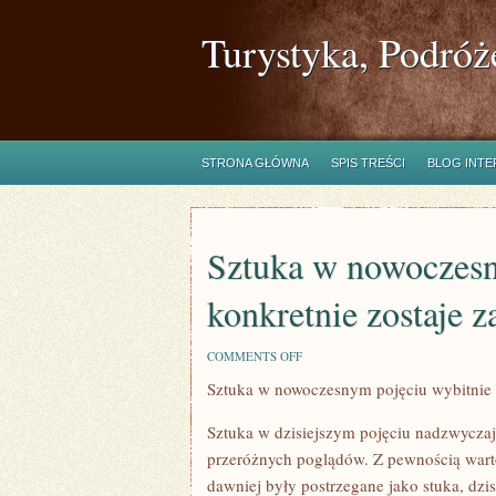
Turystyka, Podróż
STRONA GŁÓWNA
SPIS TREŚCI
BLOG INT
Sztuka w nowoczesn
konkretnie zostaje 
ON
COMMENTS OFF
SZTUKA
Sztuka w nowoczesnym pojęciu wybitnie 
W
NOWOCZESNYM
POJĘCIU
Sztuka w dzisiejszym pojęciu nadzwyczaj
BARDZO
KONKRETNIE
przeróżnych poglądów. Z pewnością warto
ZOSTAJE
dawniej były postrzegane jako stuka, dzi
ZAPREZENTOWANA