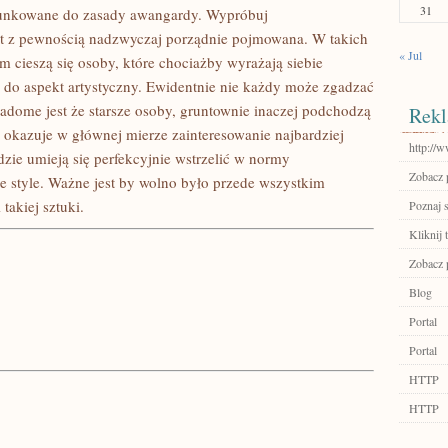
31
arunkowane do zasady awangardy. Wypróbuj
jest z pewnością nadzwyczaj porządnie pojmowana. W takich
« Jul
cieszą się osoby, które chociażby wyrażają siebie
nie do aspekt artystyczny. Ewidentnie nie każdy może zgadzać
iadome jest że starsze osoby, gruntownie inaczej podchodzą
Rekl
 okazuje w głównej mierze zainteresowanie najbardziej
http://w
zie umieją się perfekcyjnie wstrzelić w normy
Zobacz 
e style. Ważne jest by wolno było przede wszystkim
takiej sztuki.
Poznaj 
Kliknij t
Zobacz 
Blog
Portal
Portal
HTTP
HTTP