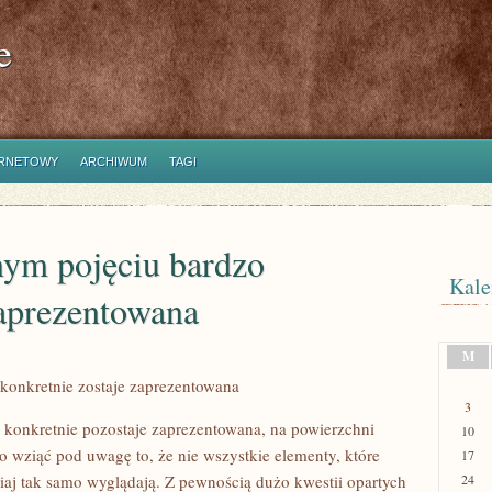
e
ERNETOWY
ARCHIWUM
TAGI
ym pojęciu bardzo
Kale
zaprezentowana
M
konkretnie zostaje zaprezentowana
3
 konkretnie pozostaje zaprezentowana, na powierzchni
10
 wziąć pod uwagę to, że nie wszystkie elementy, które
17
siaj tak samo wyglądają. Z pewnością dużo kwestii opartych
24