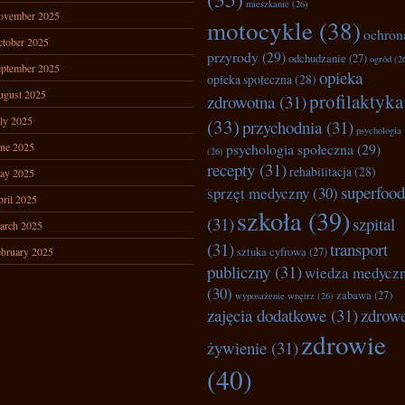
mieszkanie
(26)
ovember 2025
motocykle
(38)
ochron
tober 2025
przyrody
(29)
odchudzanie
(27)
ogród
(2
ptember 2025
opieka
opieka społeczna
(28)
ugust 2025
profilaktyka
zdrowotna
(31)
ly 2025
(33)
przychodnia
(31)
psychologia
ne 2025
psychologia społeczna
(29)
(26)
recepty
(31)
rehabilitacja
(28)
ay 2025
superfood
sprzęt medyczny
(30)
ril 2025
szkoła
(39)
(31)
szpital
arch 2025
(31)
transport
bruary 2025
sztuka cyfrowa
(27)
publiczny
(31)
wiedza medycz
(30)
zabawa
(27)
wyposażenie wnętrz
(26)
zajęcia dodatkowe
(31)
zdrow
zdrowie
żywienie
(31)
(40)