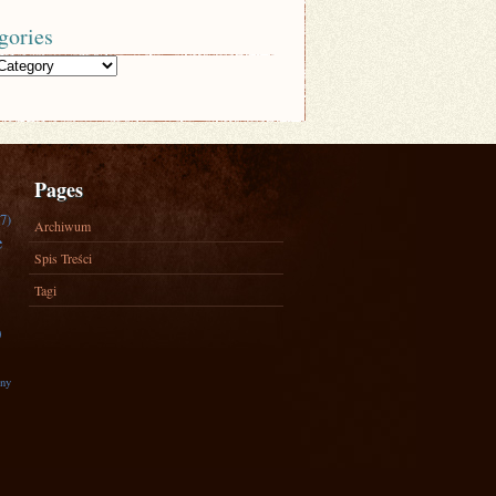
gories
Pages
7)
Archiwum
e
Spis Treści
Tagi
)
zny