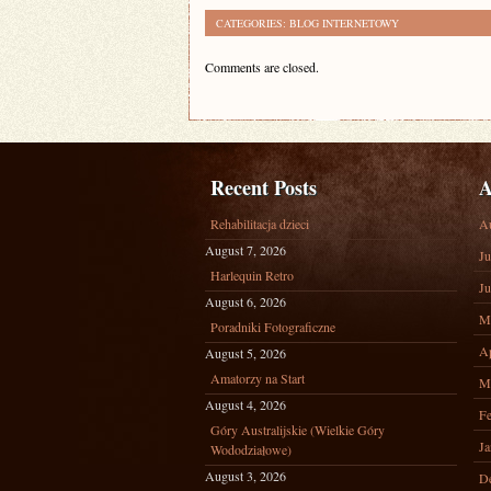
CATEGORIES:
BLOG INTERNETOWY
Comments are closed.
Recent Posts
A
Rehabilitacja dzieci
A
August 7, 2026
Ju
Harlequin Retro
Ju
August 6, 2026
M
Poradniki Fotograficzne
Ap
August 5, 2026
Amatorzy na Start
M
August 4, 2026
Fe
Góry Australijskie (Wielkie Góry
Ja
Wododziałowe)
August 3, 2026
D