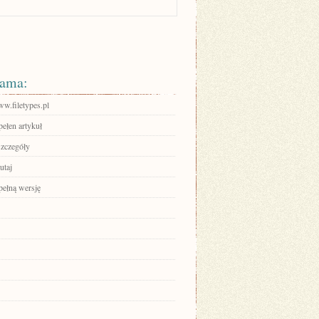
ama:
ww.filetypes.pl
pełen artykuł
szczegóły
utaj
pełną wersję