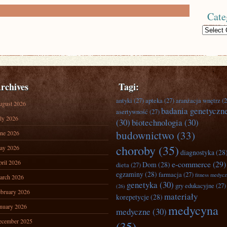
Cate
Categories
rchives
Tagi:
antyki
(27)
apteka
(27)
aranżacja wnętrz
(2
ugust 2026
badania genetyczn
asertywność
(27)
ly 2026
(30)
biotechnologia
(30)
budownictwo
(33)
ne 2026
choroby
(35)
ay 2026
diagnostyka
(28
ril 2026
e-commerce
(29)
Dom
(28)
dieta
(27)
egzaminy
(28)
farmacja
(27)
fitness medyc
arch 2026
genetyka
(30)
gry edukacyjne
(27)
(26)
bruary 2026
materiały
korepetycje
(28)
nuary 2026
medycyna
medyczne
(30)
ecember 2025
(35)