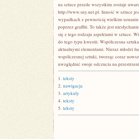
na sztuce przede wszystkim zostaje uw
http://www.sny.net.pl. Inność w sztuce 
wypadkach z pewnością wielkim uznaniem 
poprzez graffiti. To także jest niesłycha
się z tego rodzaju aspektami w sztuce. W
do tego typu kwestii. Współczesna sztuka
aktualnymi elementami. Nieraz młodzi lud
współczesnej sztuki, tworząc coraz nowsz
uwzględnić swoje odczucia na przestrzeni 
1.
teksty
2.
nawigacja
3.
artykuly
4.
teksty
5.
teksty