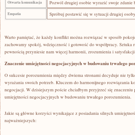
Pozwól drugiej osobie wyrazić ⁣swoje zdanie
Otwarta komunikacja
Spróbuj postawić się w ​sytuacji drugiej ‍osoby,
Empatia
Warto ⁤pamiętać, że każdy ‌konflikt można rozwiązać ⁤w sposób pokojow
zachowamy spokój, wdzięczność i gotowość do współpracy. Sztuka 
pewnością przyniesie nam więcej ‌harmonii, zrozumienia i⁢ satysfakcj
Znaczenie‌ umiejętności negocjacyjnych w budowaniu trwałego po
O ⁣sukcesie porozumienia między dwiema ⁤stronami decyduje nie tylko
wyrażania swoich potrzeb.⁢ Kluczem do ⁢harmonijnego rozwiązania kon
negocjacji.​ W dzisiejszym⁢ poście chciałbym przyjrzeć się znaczeni
⁢umiejętności negocjacyjnych w budowaniu trwałego porozumienia.
Jakie‌ są główne korzyści wynikające⁤ z posiadania‍ silnych umiejętno
najważniejszych: