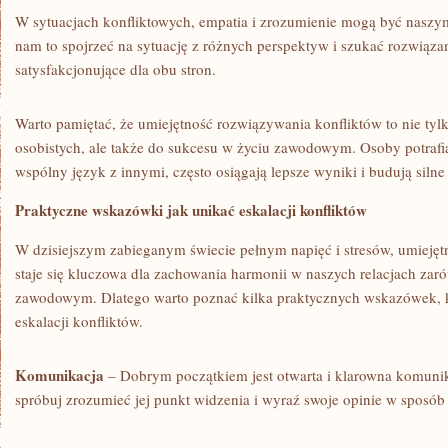
W⁣ sytuacjach konfliktowych, empatia i‌ zrozumienie mogą być nasz
nam to spojrzeć ⁤na sytuację z różnych ‌perspektyw ⁢i szukać rozwiąza
satysfakcjonujące⁤ dla obu stron.
Warto ⁢pamiętać, że umiejętność rozwiązywania konfliktów to nie tylk
osobistych, ​ale także do sukcesu w⁢ życiu zawodowym. Osoby potrafi
wspólny język z innymi, często osiągają⁣ lepsze wyniki i budują silne
Praktyczne wskazówki​ jak‍ unikać eskalacji konfliktów
W dzisiejszym zabieganym świecie⁢ pełnym napięć i stresów, umieję
staje się kluczowa dla zachowania harmonii w naszych relacjach zaró
zawodowym. Dlatego warto poznać kilka praktycznych wskazówek,
eskalacji konfliktów.
Komunikacja
– Dobrym początkiem jest otwarta i klarowna komunika
spróbuj ​zrozumieć jej punkt widzenia i wyraź ​swoje opinie ‌w sposó