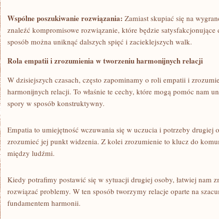
Wspólne poszukiwanie rozwiązania:
Zamiast skupiać ⁢się na wygranej
znaleźć‍ kompromisowe rozwiązanie, które będzie satysfakcjonujące d
sposób można ‌uniknąć dalszych spięć i zacieklejszych walk.
Rola empatii i zrozumienia w ‌tworzeniu harmonijnych⁣ relacji
W dzisiejszych czasach, często zapominamy o ‌roli empatii⁣ i zrozu
harmonijnych ⁤relacji. To właśnie te cechy, ⁤które mogą ​pomóc nam⁣ 
spory w sposób konstruktywny.
Empatia to umiejętność ‍wczuwania się w uczucia i ⁤potrzeby drugiej 
zrozumieć jej punkt widzenia. Z kolei zrozumienie​ to klucz do ‍komu
między⁢ ludźmi.
Kiedy potrafimy postawić ‌się w sytuacji ⁤drugiej osoby, łatwiej nam 
rozwiązać problemy. W ten sposób tworzymy relacje oparte na szacun
fundamentem ⁢harmonii.