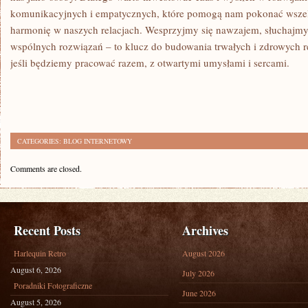
komunikacyjnych⁤ i empatycznych, które pomogą nam pokonać‌ wszel
harmonię w ⁣naszych relacjach. Wesprzyjmy się nawzajem,​ słuchajm
wspólnych rozwiązań – to klucz do budowania trwałych⁣ i zdrowych⁢ 
jeśli będziemy pracować ‌razem, z ‌otwartymi umysłami i sercami.
CATEGORIES:
BLOG INTERNETOWY
Comments are closed.
Recent Posts
Archives
Harlequin Retro
August 2026
August 6, 2026
July 2026
Poradniki Fotograficzne
June 2026
August 5, 2026