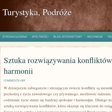
Turystyka, Podróże
STRONA GŁÓWNA
SPIS TREŚCI
BLOG INTERNETOWY
ARCHIWUM
TA
Sztuka rozwiązywania konfliktów
harmonii
ON
COMMENTS OFF
SZTUKA
W dzisiejszym zabieganym i stresującym⁢ świecie konflikty są nieuni
ROZWIĄZYWANIA
KONFLIKTÓW:
pochodzą z życia zawodowego czy prywatnego, ⁢możliwość radzenia s
KLUCZ
DO
codzienne życie stanie się bardziej ‍spokojne i harmonijne. Dlatego t
HARMONII
sztuką rozwiązywania ⁢konfliktów, która okazuje się kluczem do osią
Czym jest ta ‍sztuka⁣ i jakie korzyści ⁢może ‌przynieść? Przekonajmy