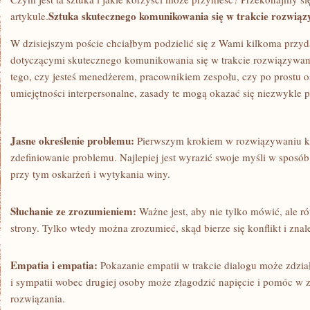
Sztuka ‍skutecznego komunikowania się w trakcie rozwiąz
artykule.
W‌ dzisiejszym poście chciałbym podzielić się z Wami​ kilkoma pr
‍dotyczącymi skutecznego⁣ komunikowania​ się ‍w trakcie ‍rozwiązywan
tego, czy jesteś menedżerem, pracownikiem⁣ zespołu, czy po prostu o
umiejętności interpersonalne, zasady te mogą okazać ​się niezwykl
Jasne określenie ⁣problemu:
Pierwszym ​krokiem w rozwiązywaniu ko
zdefiniowanie ⁤problemu. Najlepiej jest⁣ wyrazić swoje myśli w sposó
przy ⁣tym oskarżeń i ‍wytykania winy.
Słuchanie ze ⁢zrozumieniem:
Ważne jest, aby nie tylko mówić, ale ró
strony. Tylko‍ wtedy ⁣można zrozumieć, skąd bierze się konflikt i zna
Empatia i empatia:
Pokazanie empatii ​w trakcie dialogu może zdzi
i ​sympatii wobec drugiej osoby ⁤może złagodzić napięcie i ‍pomóc w
rozwiązania.