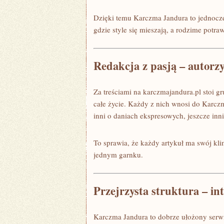
Dzięki temu Karczma Jandura to jednocześ
gdzie style się mieszają, a rodzime potra
Redakcja z pasją – autorz
Za treściami na karczmajandura.pl stoi g
całe życie. Każdy z nich wnosi do Karcz
inni o daniach ekspresowych, jeszcze in
To sprawia, że każdy artykuł ma swój kli
jednym garnku.
Przejrzysta struktura – in
Karczma Jandura to dobrze ułożony serwis