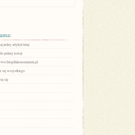
ama:
aj pełny artykuł tutaj
do pełnej wersji
/www.blogdlakonsumenta.pl
 się wszystkiego
ruj się