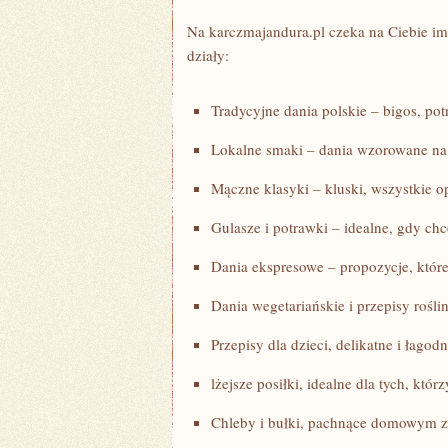
Na karczmajandura.pl czeka na Ciebie i
działy:
Tradycyjne dania polskie – bigos, pot
Lokalne smaki – dania wzorowane na
Mączne klasyki – kluski, wszystkie o
Gulasze i potrawki – idealne, gdy chc
Dania ekspresowe – propozycje, któr
Dania wegetariańskie i przepisy rośli
Przepisy dla dzieci, delikatne i łago
lżejsze posiłki, idealne dla tych, któr
Chleby i bułki, pachnące domowym 