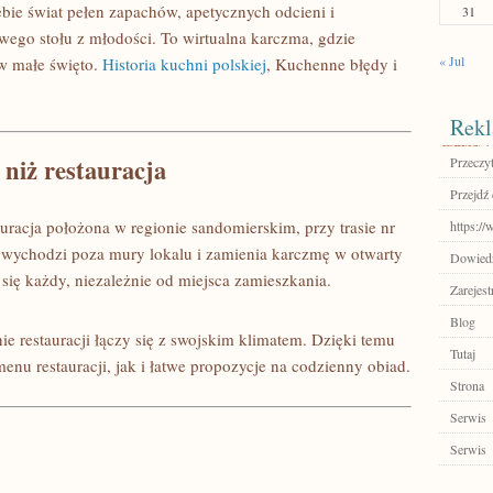
bie świat pełen zapachów, apetycznych odcieni i
31
wego stołu z młodości. To wirtualna karczma, gdzie
« Jul
 w małe święto.
Historia kuchni polskiej
, Kuchenne błędy i
Rekl
niż restauracja
Przeczyt
Przejdź 
uracja położona w regionie sandomierskim, przy trasie nr
https:/
l wychodzi poza mury lokalu i zamienia karczmę w otwarty
Dowiedz
ię każdy, niezależnie od miejsca zamieszkania.
Zarejest
Blog
e restauracji łączy się z swojskim klimatem. Dzięki temu
Tutaj
enu restauracji, jak i łatwe propozycje na codzienny obiad.
Strona
Serwis
Serwis