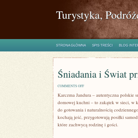
Turystyka, Podróż
STRONA GŁÓWNA
SPIS TREŚCI
BLOG INT
Śniadania i Świat p
ON
COMMENTS OFF
ŚNIADANIA
Karczma Jandura – autentyczna polskie sm
I
ŚWIAT
domowej kuchni – to zakątek w sieci, w 
PRZYPRAW
do gotowania i naturalnością codziennego
kochają jeść, przygotowują posiłki samodz
które zachwycą rodzinę i gości.