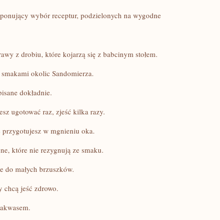
mponujący wybór receptur, podzielonych na wygodne
rawy z drobiu, które kojarzą się z babcinym stołem.
 smakami okolic Sandomierza.
pisane dokładnie.
esz ugotować raz, zjeść kilka razy.
e przygotujesz w mgnieniu oka.
nne, które nie rezygnują ze smaku.
dne do małych brzuszków.
zy chcą jeść zdrowo.
zakwasem.