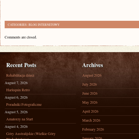
CATEGORIES:
BLOG INTERNETOWY
Comments are closed.
Recent Posts
Archives
Rehabilitacja dzieci
August 2026
August 7, 2026
July 2026
Harlequin Retro
June 2026
August 6, 2026
May 2026
Poradniki Fotograficzne
April 2026
August 5, 2026
Amatorzy na Start
March 2026
August 4, 2026
February 2026
Góry Australijskie (Wielkie Góry
January 2026