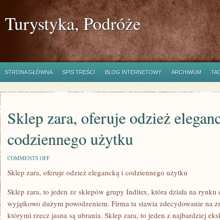
Turystyka, Podróże
STRONA GŁÓWNA
SPIS TREŚCI
BLOG INTERNETOWY
ARCHIWUM
TA
Sklep zara, oferuje odzież eleganc
codziennego użytku
ON
COMMENTS OFF
SKLEP
Sklep zara, oferuje odzież elegancką i codziennego użytku
ZARA,
OFERUJE
ODZIEŻ
Sklep zara, to jeden ze sklepów grupy Inditex, która działa na rynk
ELEGANCKĄ
I
wyjątkowo dużym powodzeniem. Firma ta stawia zdecydowanie na zn
CODZIENNEGO
którymi rzecz jasna są ubrania. Sklep zara, to jeden z najbardziej ek
UŻYTKU