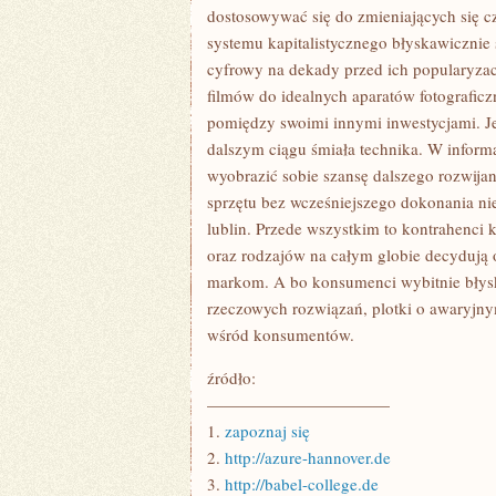
JEDNOSTKACH
dostosowywać się do zmieniających się cz
systemu kapitalistycznego błyskawicznie s
cyfrowy na dekady przed ich popularyzac
filmów do idealnych aparatów fotograficzn
pomiędzy swoimi innymi inwestycjami. Je
dalszym ciągu śmiała technika. W informa
wyobrazić sobie szansę dalszego rozwijan
sprzętu bez wcześniejszego dokonania n
lublin. Przede wszystkim to kontrahenci
oraz rodzajów na całym globie decydują 
markom. A bo konsumenci wybitnie błysk
rzeczowych rozwiązań, plotki o awaryjnym
wśród konsumentów.
źródło:
———————————
1.
zapoznaj się
2.
http://azure-hannover.de
3.
http://babel-college.de