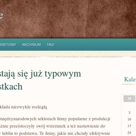
e
ERNETOWY
ARCHIWUM
TAGI
tają się już typowym
Kale
stkach
M
kłada niezwykle rozległą
3
 międzynarodowych sektorach firmy popularne z produkcji
10
żnie przeistoczyły swój wizerunek a też nastawienie do
17
ublin to podstawa. Te firmy, jakie nie chciały efektywnie
24