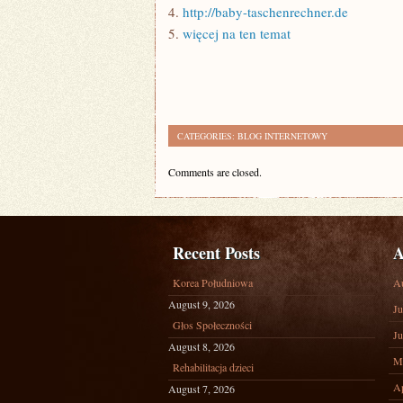
4.
http://baby-taschenrechner.de
5.
więcej na ten temat
CATEGORIES:
BLOG INTERNETOWY
Comments are closed.
Recent Posts
A
Korea Południowa
A
August 9, 2026
Ju
Głos Społeczności
Ju
August 8, 2026
M
Rehabilitacja dzieci
Ap
August 7, 2026