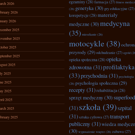
egzaminy
(28)
farmacja
(27)
fitness medyc
arch 2026
genetyka
(30)
gry edukacyjne
(27)
(26)
bruary 2026
materiały
korepetycje
(28)
nuary 2026
medycyna
medyczne
(30)
ecember 2025
(35)
mieszkanie
(26)
ovember 2025
motocykle
(38)
ochron
tober 2025
przyrody
(29)
odchudzanie
(27)
ogród
(2
ptember 2025
opieka
opieka społeczna
(28)
ugust 2025
profilaktyka
zdrowotna
(31)
ly 2025
(33)
przychodnia
(31)
psychologia
ne 2025
psychologia społeczna
(29)
(26)
recepty
(31)
rehabilitacja
(28)
ay 2025
superfood
sprzęt medyczny
(30)
ril 2025
szkoła
(39)
(31)
szpital
arch 2025
(31)
transport
bruary 2025
sztuka cyfrowa
(27)
publiczny
(31)
wiedza medycz
(30)
zabawa
(27)
wyposażenie wnętrz
(26)