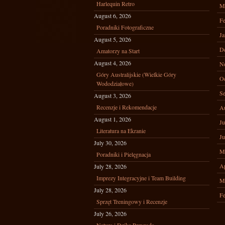
Harlequin Retro
M
August 6, 2026
Fe
Poradniki Fotograficzne
Ja
August 5, 2026
D
Amatorzy na Start
August 4, 2026
N
Góry Australijskie (Wielkie Góry
Oc
Wododziałowe)
Se
August 3, 2026
Recenzje i Rekomendacje
A
August 1, 2026
Ju
Literatura na Ekranie
Ju
July 30, 2026
M
Poradniki i Pielęgnacja
Ap
July 28, 2026
Imprezy Integracyjne i Team Building
M
July 28, 2026
Fe
Sprzęt Treningowy i Recenzje
July 26, 2026