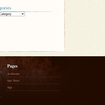
gories
Pages
7)
Archiwum
e
Spis Treści
Tagi
)