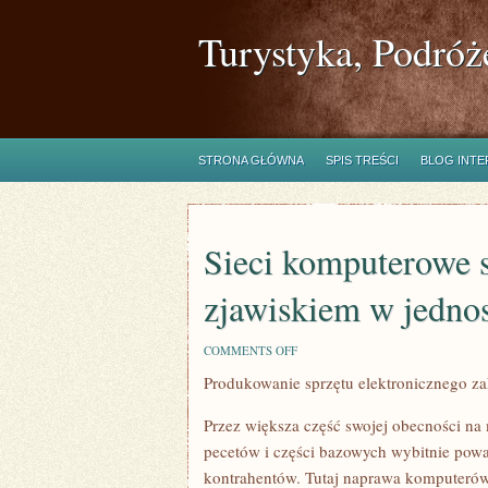
Turystyka, Podróż
STRONA GŁÓWNA
SPIS TREŚCI
BLOG INT
Sieci komputerowe s
zjawiskiem w jedno
ON
COMMENTS OFF
SIECI
Produkowanie sprzętu elektronicznego za
KOMPUTEROWE
STAJĄ
SIĘ
Przez większa część swojej obecności na
JUŻ
TYPOWYM
pecetów i części bazowych wybitnie powa
ZJAWISKIEM
kontrahentów. Tutaj naprawa komputerów l
W