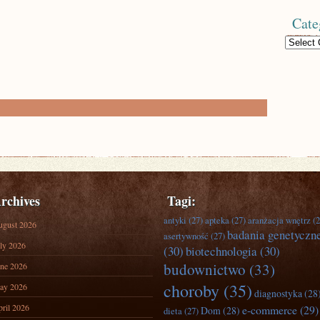
Cate
Categories
rchives
Tagi:
antyki
(27)
apteka
(27)
aranżacja wnętrz
(2
ugust 2026
badania genetyczn
asertywność
(27)
ly 2026
(30)
biotechnologia
(30)
budownictwo
(33)
ne 2026
choroby
(35)
ay 2026
diagnostyka
(28
ril 2026
e-commerce
(29)
Dom
(28)
dieta
(27)