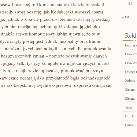
31
asów i rosnącej roli konsumenta w układzie transakcji
traciły swoją pozycję, jak Kodak, jaki stworzył aparat
« Jul
ją, jednak w obawie przed osłabieniem własnej sprzedaży
ych nie rozwijał tej technologii i zakopał ją głęboko
dnakże serwis komputerowy lublin ujawnia, że to w
Rekl
tyce ciągły postęp jest jednak niezbędny oraz trudno
Poznaj 
ia najróżniejszych technologii istotnych dla produkowania
Dowiedz 
iebezużytecznych zmian – pomoże odzyskiwanie danych
 kupujący setki tysięcy komputerów najróżniejszych marek
Dowiedz 
o tym, co najbardziej opłaca się produkować potężnym
Dołącz t
awicznie oceniają dziś przydatność bądź beznadziejność
Zobacz w
 oraz kiepskim sprzęcie ekspresowo rozprzestrzeniają się
Strona
Strona
Tutaj
HTTP
Portal