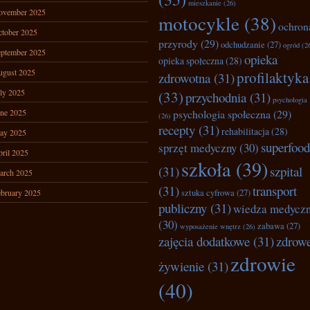
mieszkanie
(26)
ovember 2025
motocykle
(38)
ochron
tober 2025
przyrody
(29)
odchudzanie
(27)
ogród
(2
ptember 2025
opieka
opieka społeczna
(28)
ugust 2025
profilaktyka
zdrowotna
(31)
ly 2025
(33)
przychodnia
(31)
psychologia
ne 2025
psychologia społeczna
(29)
(26)
recepty
(31)
rehabilitacja
(28)
ay 2025
superfood
sprzęt medyczny
(30)
ril 2025
szkoła
(39)
(31)
szpital
arch 2025
(31)
transport
bruary 2025
sztuka cyfrowa
(27)
publiczny
(31)
wiedza medycz
(30)
zabawa
(27)
wyposażenie wnętrz
(26)
zajęcia dodatkowe
(31)
zdrow
zdrowie
żywienie
(31)
(40)