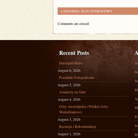
CATEGORIES:
BLOG INTERNETOWY
Comments are closed.
Recent Posts
A
Harlequin Retro
A
August 6, 2026
Ju
Poradniki Fotograficzne
Ju
August 5, 2026
M
Amatorzy na Start
Ap
August 4, 2026
Góry Australijskie (Wielkie Góry
M
Wododziałowe)
Fe
August 3, 2026
Ja
Recenzje i Rekomendacje
August 1, 2026
D