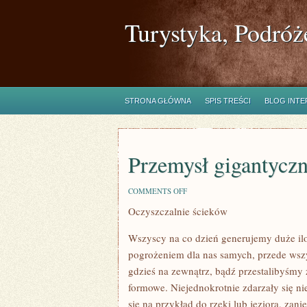
Turystyka, Podróż
STRONA GŁÓWNA
SPIS TREŚCI
BLOG INT
Przemysł gigantyczn
ON
COMMENTS OFF
PRZEMYSŁ
Oczyszczalnie ścieków
GIGANTYCZNEJ
TECHNOLOGII
Wszyscy na co dzień generujemy duże iloś
pogrożeniem dla nas samych, przede wszy
gdzieś na zewnątrz, bądź przestalibyśmy
formowe. Niejednokrotnie zdarzały się ni
się na przykład do rzeki lub jeziora, zan