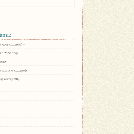
ama:
więcej szczegółów
 stronę tutaj
teraz
wszystkie szczegóły
aj więcej tutaj