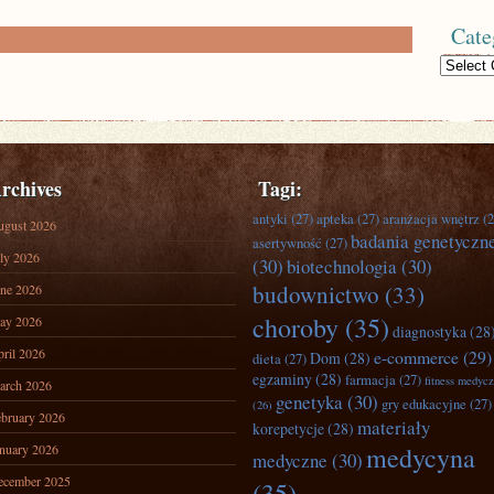
Cate
Categories
rchives
Tagi:
antyki
(27)
apteka
(27)
aranżacja wnętrz
(2
ugust 2026
badania genetyczn
asertywność
(27)
ly 2026
(30)
biotechnologia
(30)
budownictwo
(33)
ne 2026
choroby
(35)
ay 2026
diagnostyka
(28
ril 2026
e-commerce
(29)
Dom
(28)
dieta
(27)
egzaminy
(28)
farmacja
(27)
fitness medyc
arch 2026
genetyka
(30)
gry edukacyjne
(27)
(26)
bruary 2026
materiały
korepetycje
(28)
nuary 2026
medycyna
medyczne
(30)
ecember 2025
(35)