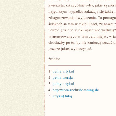
zwierzęta, szczególnie ryby, jakie są pi
najgorszym wypadku zakażają się także l
zdiagnozowania i wyleczenia. Tu pomagają
ściekach są tam w takiej ilości, że nawet
ilekroć gdzie te ścieki właściwie wędrują
wygenerowanego w tym celu miejsc, w ja
chociażby po to, by nie zanieczyszczać 
jeszcze jakoś wykorzystać.
źródło:
———————————
1.
pełny artykuł
2.
pełna wersja
3.
pełny artykuł
4.
http://cora-rechtsberatung.de
5.
artykuł tutaj