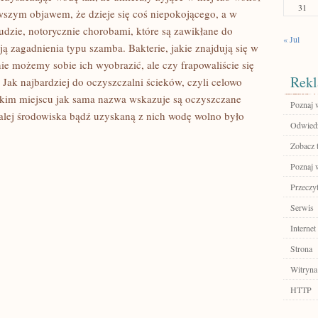
31
erwszym objawem, że dzieje się coś niepokojącego, a w
udzie, notorycznie chorobami, które są zawikłane do
« Jul
 zagadnienia typu szamba. Bakterie, jakie znajdują się w
 nie możemy sobie ich wyobrazić, ale czy frapowaliście się
Rekl
? Jak najbardziej do oczyszczalni ścieków, czyli celowo
kim miejscu jak sama nazwa wskazuje są oczyszczane
Poznaj 
dalej środowiska bądź uzyskaną z nich wodę wolno było
Odwiedź
Zobacz 
Poznaj 
Przeczyt
Serwis
Internet
Strona
Witryna
HTTP