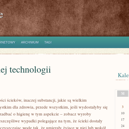
e
ERNETOWY
ARCHIWUM
TAGI
ej technologii
Kale
M
ci ścieków, inaczej substancji, jakie są wielkim
stkim dla zdrowia, przede wszystkim, jeśli wydostałyby się
3
10
 zadbać o higienę w tym aspekcie – zobacz wyroby
17
eszczęśliwe wypadki polegające na tym, że ścieki dostały
24
ieczyszczając wodę tak, że umierały żyjące w niej lub wokół