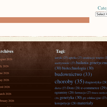
Cate
Categories
rchives
Tagi:
antyki
(27)
apteka
(27)
aranżacja wnętrz
(2
ugust 2026
badania genetyczn
asertywność
(27)
ly 2026
(30)
biotechnologia
(30)
budownictwo
(33)
ne 2026
choroby
(35)
ay 2026
diagnostyka
(28
ril 2026
e-commerce
(29)
Dom
(28)
dieta
(27)
egzaminy
(28)
farmacja
(27)
fitness medyc
arch 2026
genetyka
(30)
gry edukacyjne
(27)
(26)
bruary 2026
materiały
korepetycje
(28)