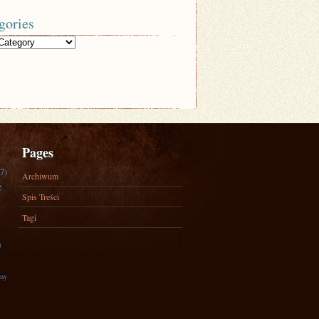
gories
Pages
7)
Archiwum
e
Spis Treści
Tagi
)
zny