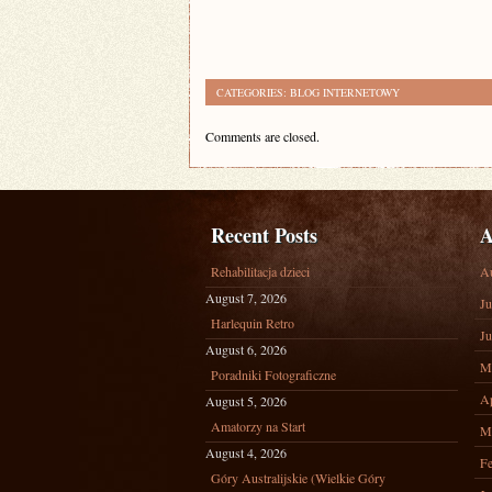
CATEGORIES:
BLOG INTERNETOWY
Comments are closed.
Recent Posts
A
Rehabilitacja dzieci
A
August 7, 2026
Ju
Harlequin Retro
Ju
August 6, 2026
M
Poradniki Fotograficzne
Ap
August 5, 2026
Amatorzy na Start
M
August 4, 2026
Fe
Góry Australijskie (Wielkie Góry