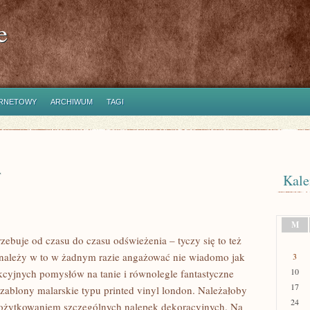
e
ERNETOWY
ARCHIWUM
TAGI
a
Kale
M
ebuje od czasu do czasu odświeżenia – tyczy się to też
należy w to w żadnym razie angażować nie wiadomo jak
3
10
kcyjnych pomysłów na tanie i równolegle fantastyczne
17
 szablony malarskie typu printed vinyl london. Należałoby
24
spożytkowaniem szczególnych nalepek dekoracyjnych. Na