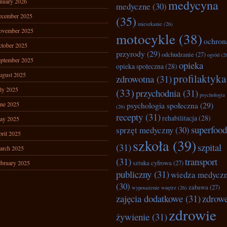
nuary 2026
medycyna
medyczne
(30)
ecember 2025
(35)
mieszkanie
(26)
ovember 2025
motocykle
(38)
ochron
tober 2025
przyrody
(29)
odchudzanie
(27)
ogród
(2
ptember 2025
opieka
opieka społeczna
(28)
ugust 2025
profilaktyka
zdrowotna
(31)
ly 2025
(33)
przychodnia
(31)
psychologia
ne 2025
psychologia społeczna
(29)
(26)
recepty
(31)
rehabilitacja
(28)
ay 2025
superfood
sprzęt medyczny
(30)
ril 2025
szkoła
(39)
(31)
szpital
arch 2025
(31)
transport
bruary 2025
sztuka cyfrowa
(27)
publiczny
(31)
wiedza medycz
(30)
zabawa
(27)
wyposażenie wnętrz
(26)
zajęcia dodatkowe
(31)
zdrow
zdrowie
żywienie
(31)