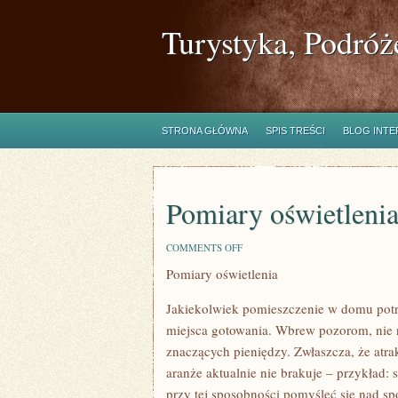
Turystyka, Podróż
STRONA GŁÓWNA
SPIS TREŚCI
BLOG INT
Pomiary oświetleni
ON
COMMENTS OFF
POMIARY
Pomiary oświetlenia
OŚWIETLENIA
Jakiekolwiek pomieszczenie w domu potrz
miejsca gotowania. Wbrew pozorom, nie 
znaczących pieniędzy. Zwłaszcza, że atra
aranże aktualnie nie brakuje – przykład:
przy tej sposobności pomyśleć się nad 