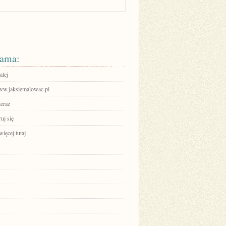
ama:
alej
www.jaksiemalowac.pl
teraz
ruj się
ięcej tutaj