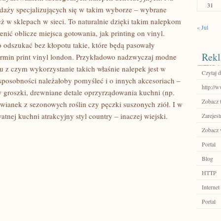
31
daży specjalizujących się w takim wyborze – wybrane
ż w sklepach w sieci. To naturalnie dzięki takim nalepkom
« Jul
ić oblicze miejsca gotowania, jak printing on vinyl.
o odszukać bez kłopotu takie, które będą pasowały
Rekl
min print vinyl london. Przykładowo nadzwyczaj modne
u z czym wykorzystanie takich właśnie nalepek jest w
Czytaj d
 sposobności należałoby pomyśleć i o innych akcesoriach –
http://
 w groszki, drewniane detale oprzyrządowania kuchni (np.
Zobacz 
wianek z sezonowych roślin czy pęczki suszonych ziół. I w
nej kuchni atrakcyjny styl country – inaczej wiejski.
Zarejest
Zobacz w
Portal
Blog
HTTP
Internet
Portal