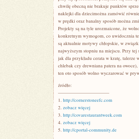
chwilę obecną nie brakuje punktów sprze
naklejki dla dziecimożna zamówić równie
w prędki oraz banalny sposób można zmien
Projekty są na tyle urozmaicone, że woln
konkretnym wymogom, co uwidocznia ter
są aktualnie motywy chłopskie, w związk
najwyższym stopniu na miejscu. Przy tej
jak dla przykładu cerata w kratę, talerze
chlebak czy drewniana patera na owoce), 
ten oto sposób wolno wyczarować w prywat
źródło:
———————————
1.
http://cornerstoneefc.com
2.
zobacz więcej
3.
http://covarestaurantweek.com
4.
zobacz więcej
5.
http://cportal-community.de