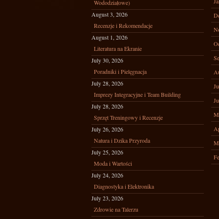
Ja
Wododziałowe)
August 3, 2026
D
Recenzje i Rekomendacje
N
August 1, 2026
Oc
Literatura na Ekranie
Se
July 30, 2026
Poradniki i Pielęgnacja
A
July 28, 2026
Ju
Imprezy Integracyjne i Team Building
Ju
July 28, 2026
M
Sprzęt Treningowy i Recenzje
Ap
July 26, 2026
Natura i Dzika Przyroda
M
July 25, 2026
Fe
Moda i Wartości
July 24, 2026
Diagnostyka i Elektronika
July 23, 2026
Zdrowie na Talerzu