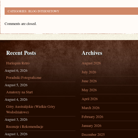
CATEGORIES:
BLOG INTERNETOWY
Comments are closed.
Recent Posts
Archives
Harlequin Retro
August 2026
August 6, 2026
July 2026
Poradniki Fotograficzne
June 2026
August 5, 2026
May 2026
Amatorzy na Start
April 2026
August 4, 2026
Góry Australijskie (Wielkie Góry
March 2026
Wododziałowe)
February 2026
August 3, 2026
January 2026
Recenzje i Rekomendacje
August 1, 2026
December 2025