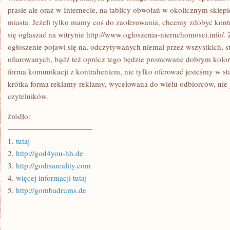
prasie ale oraz w Internecie, na tablicy obwołań w okolicznym sklepie
miasta. Jeżeli tylko mamy coś do zaoferowania, chcemy zdobyć kon
się ogłaszać na witrynie http://www.ogloszenia-nieruchomosci.info/. 
ogłoszenie pojawi się na, odczytywanych niemal przez wszystkich, s
ofiarowanych, bądź też oprócz tego będzie promowane dobrym kolor
forma komunikacji z kontrahentem, nie tylko oferować jesteśmy w st
krótka forma reklamy reklamy, wycelowana do wielu odbiorców, nie 
czytelników.
źródło:
———————————
1.
tutaj
2.
http://god4you-hh.de
3.
http://godisareality.com
4.
więcej informacji tutaj
5.
http://gombadrums.de