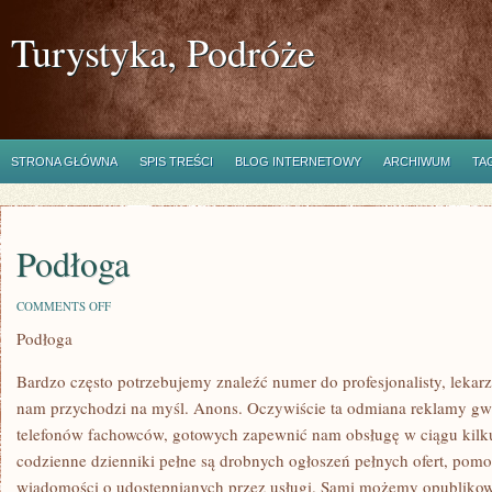
Turystyka, Podróże
STRONA GŁÓWNA
SPIS TREŚCI
BLOG INTERNETOWY
ARCHIWUM
TA
Podłoga
ON
COMMENTS OFF
PODŁOGA
Podłoga
Bardzo często potrzebujemy znaleźć numer do profesjonalisty, lekarz
nam przychodzi na myśl. Anons. Oczywiście ta odmiana reklamy gwa
telefonów fachowców, gotowych zapewnić nam obsługę w ciągu kilku
codzienne dzienniki pełne są drobnych ogłoszeń pełnych ofert, pomo
wiadomości o udostępnianych przez usługi. Sami możemy opublikowa