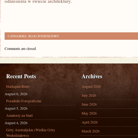
odniesienia w świecie architektury.
CATEGORIES:
BLOG INTERNETOWY
Comments are closed.
Recent Posts
Archives
Harlequin Retro
August 2026
August 6, 2026
July 2026
Poradniki Fotograficzne
June 2026
August 5, 2026
May 2026
Amatorzy na Start
April 2026
August 4, 2026
Góry Australijskie (Wielkie Góry
March 2026
Wododziałowe)