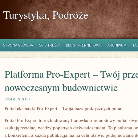
Turystyka, Podróże
STRONA GŁÓWNA
SPIS TREŚCI
BLOG INTERNETOWY
ARCHIWUM
TA
Platforma Pro-Expert – Twój prz
nowoczesnym budownictwie
ON
COMMENTS OFF
PLATFORMA
Portal ekspercki Pro-Expert – Twoja baza praktycznych porad
PRO-
EXPERT
–
Portal Pro-Expert to rozbudowany budowlano-remontowy portal stwo
TWÓJ
PRZEWODNIK
szukają rzetelnej wiedzy popartych doświadczeniem. To platforma, w 
PO
z konkretem, a każda publikacja ma na celu ułatwić podejmowanie dec
NOWOCZESNYM