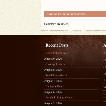
CATEGORIES:
BLOG INTERNETOWY
Comments are closed.
Recent Posts
A
Korea Południowa
A
August 9, 2026
Ju
Głos Społeczności
Ju
August 8, 2026
M
Rehabilitacja dzieci
Ap
August 7, 2026
Harlequin Retro
M
August 6, 2026
Fe
Poradniki Fotograficzne
Ja
August 5, 2026