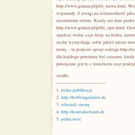
http://www.grimar.pl/pl/n_trawa.html. Wo
wspaniały. Z uwagi na różnorodność jaka 
niezmiernie różnie. Każdy ma inne prefe
http://www.grimar.pl/pl/hl_opis.html. O
spędzać wolny czas leżąc na łóżku, natom
ruchu wymyślając sobie jakieś nieraz naw
trawę – tu pomoże sprzęt rodzaju http://
dla każdego powinien być czasami, kiedy 
powiązane jest to z lenistwem oraz prakty
źródło:
———————————
1.
pełna publikacja
2.
http://koffeingeladen.de
3.
odwiedź stronę
4.
http://konradschmitt.de
5.
pełna treść