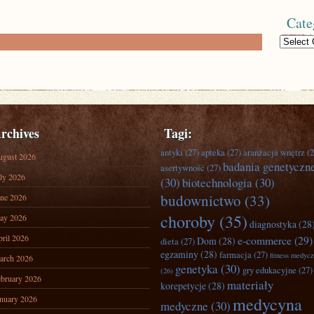
Cate
Categories
rchives
Tagi:
antyki
(27)
apteka
(27)
aranżacja wnętrz
(2
ugust 2026
badania genetyczn
asertywność
(27)
ly 2026
(30)
biotechnologia
(30)
budownictwo
(33)
ne 2026
choroby
(35)
ay 2026
diagnostyka
(28
ril 2026
e-commerce
(29)
Dom
(28)
dieta
(27)
egzaminy
(28)
farmacja
(27)
fitness medyc
arch 2026
genetyka
(30)
gry edukacyjne
(27)
(26)
bruary 2026
materiały
korepetycje
(28)
nuary 2026
medycyna
medyczne
(30)