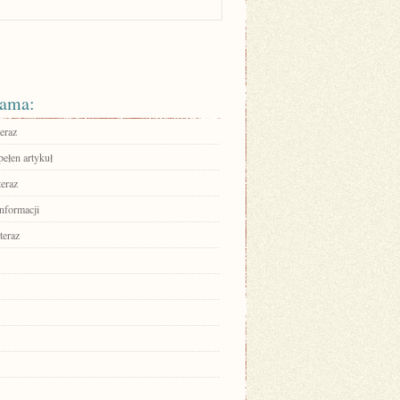
ama:
eraz
pełen artykuł
teraz
informacji
teraz