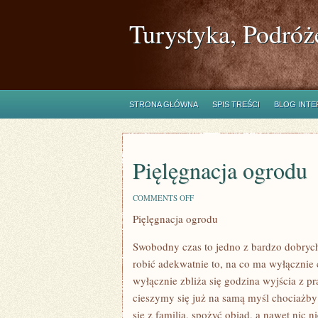
Turystyka, Podróż
STRONA GŁÓWNA
SPIS TREŚCI
BLOG INT
Pięlęgnacja ogrodu
ON
COMMENTS OFF
PIĘLĘGNACJA
Pięlęgnacja ogrodu
OGRODU
Swobodny czas to jedno z bardzo dobryc
robić adekwatnie to, na co ma wyłącznie 
wyłącznie zbliża się godzina wyjścia z p
cieszymy się już na samą myśl chociażby 
się z familią, spożyć obiad, a nawet nic 