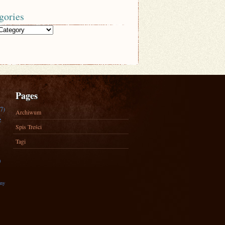
gories
Pages
7)
Archiwum
e
Spis Treści
Tagi
)
zny