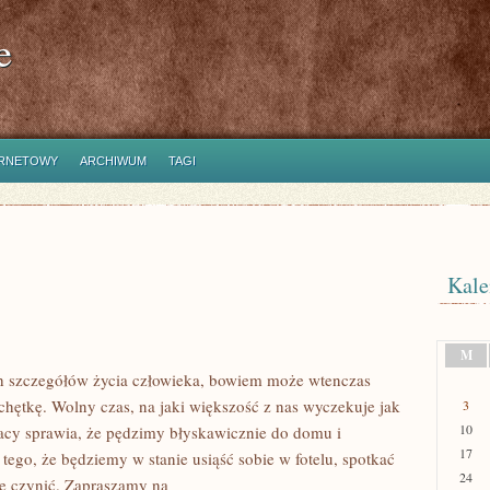
e
ERNETOWY
ARCHIWUM
TAGI
Kale
M
h szczegółów życia człowieka, bowiem może wtenczas
chętkę. Wolny czas, na jaki większość z nas wyczekuje jak
3
10
racy sprawia, że pędzimy błyskawicznie do domu i
17
tego, że będziemy w stanie usiąść sobie w fotelu, spotkać
24
nie czynić. Zapraszamy na