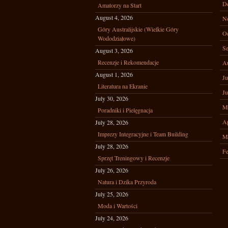
D
Amatorzy na Start
August 4, 2026
N
Góry Australijskie (Wielkie Góry
Oc
Wododziałowe)
Se
August 3, 2026
Recenzje i Rekomendacje
A
August 1, 2026
Ju
Literatura na Ekranie
Ju
July 30, 2026
M
Poradniki i Pielęgnacja
Ap
July 28, 2026
Imprezy Integracyjne i Team Building
M
July 28, 2026
Fe
Sprzęt Treningowy i Recenzje
July 26, 2026
Natura i Dzika Przyroda
July 25, 2026
Moda i Wartości
July 24, 2026