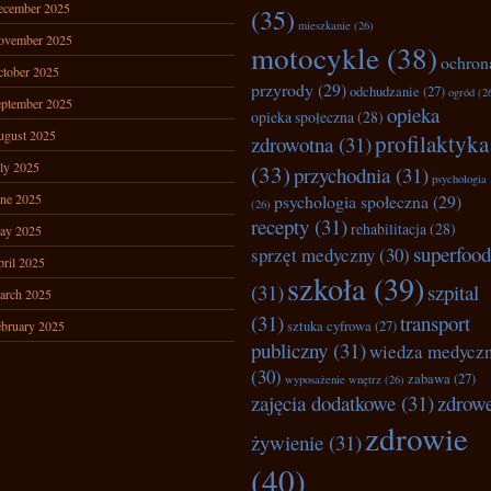
ecember 2025
(35)
mieszkanie
(26)
ovember 2025
motocykle
(38)
ochron
tober 2025
przyrody
(29)
odchudzanie
(27)
ogród
(2
ptember 2025
opieka
opieka społeczna
(28)
ugust 2025
profilaktyka
zdrowotna
(31)
ly 2025
(33)
przychodnia
(31)
psychologia
ne 2025
psychologia społeczna
(29)
(26)
recepty
(31)
rehabilitacja
(28)
ay 2025
superfood
sprzęt medyczny
(30)
ril 2025
szkoła
(39)
(31)
szpital
arch 2025
(31)
transport
bruary 2025
sztuka cyfrowa
(27)
publiczny
(31)
wiedza medycz
(30)
zabawa
(27)
wyposażenie wnętrz
(26)
zajęcia dodatkowe
(31)
zdrow
zdrowie
żywienie
(31)
(40)