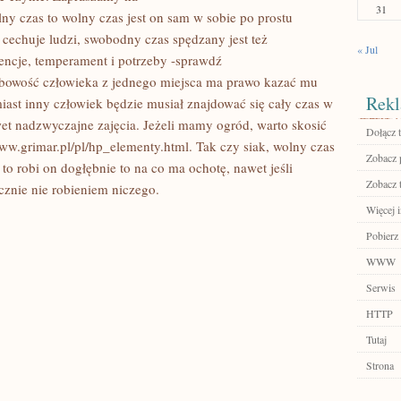
31
lny czas to wolny czas jest on sam w sobie po prostu
cechuje ludzi, swobodny czas spędzany jest też
« Jul
rencje, temperament i potrzeby -sprawdź
sobowość człowieka z jednego miejsca ma prawo kazać mu
Rekl
iast inny człowiek będzie musiał znajdować się cały czas w
et nadzwyczajne zajęcia. Jeżeli mamy ogród, warto skosić
Dołącz t
www.grimar.pl/pl/hp_elementy.html. Tak czy siak, wolny czas
Zobacz 
to robi on dogłębnie to na co ma ochotę, nawet jeśli
Zobacz 
cznie nie robieniem niczego.
Więcej 
Pobierz 
WWW
Serwis
HTTP
Tutaj
Strona