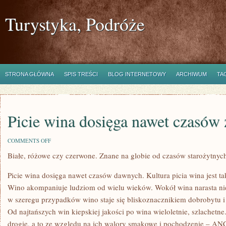
Turystyka, Podróże
STRONA GŁÓWNA
SPIS TREŚCI
BLOG INTERNETOWY
ARCHIWUM
TA
Picie wina dosięga nawet czasów
ON
COMMENTS OFF
PICIE
Białe, różowe czy czerwone. Znane na globie od czasów starożytnyc
WINA
DOSIĘGA
NAWET
Picie wina dosięga nawet czasów dawnych. Kultura picia wina jest tak
CZASÓW
ZAMIERZCHŁYCH
Wino akompaniuje ludziom od wielu wieków. Wokół wina narasta nie
w szeregu przypadków wino staje się bliskoznacznikiem dobrobytu i 
Od najtańszych win kiepskiej jakości po wina wieloletnie, szlachetne
drogie, a to ze względu na ich walory smakowe i pochodzenie – AN