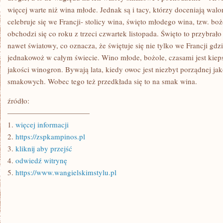
więcej warte niż wina młode. Jednak są i tacy, którzy doceniają wa
celebruje się we Francji- stolicy wina, święto młodego wina, tzw. b
obchodzi się co roku z trzeci czwartek listopada. Święto to przybrał
nawet światowy, co oznacza, że świętuje się nie tylko we Francji gdz
jednakowoż w całym świecie. Wino młode, bożole, czasami jest kiepsk
jakości winogron. Bywają lata, kiedy owoc jest niezbyt porządnej jak
smakowych. Wobec tego też przedkłada się to na smak wina.
źródło:
———————————
1.
więcej informacji
2.
https://zspkampinos.pl
3.
kliknij aby przejść
4.
odwiedź witrynę
5.
https://www.wangielskimstylu.pl