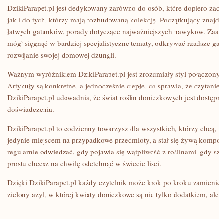
DzikiParapet.pl jest dedykowany zarówno do osób, które dopiero zac
jak i do tych, którzy mają rozbudowaną kolekcję. Początkujący znajdz
łatwych gatunków, porady dotyczące najważniejszych nawyków. Zaa
mógł sięgnąć w bardziej specjalistyczne tematy, odkrywać rzadsze g
rozwijanie swojej domowej dżungli.
Ważnym wyróżnikiem DzikiParapet.pl jest zrozumiały styl połączony 
Artykuły są konkretne, a jednocześnie ciepłe, co sprawia, że czytanie
DzikiParapet.pl udowadnia, że świat roślin doniczkowych jest dostęp
doświadczenia.
DzikiParapet.pl to codzienny towarzysz dla wszystkich, którzy chcą, 
jedynie miejscem na przypadkowe przedmioty, a stał się żywą kompoz
regularnie odwiedzać, gdy pojawia się wątpliwość z roślinami, gdy sz
prostu chcesz na chwilę odetchnąć w świecie liści.
Dzięki DzikiParapet.pl każdy czytelnik może krok po kroku zamieni
zielony azyl, w której kwiaty doniczkowe są nie tylko dodatkiem, a