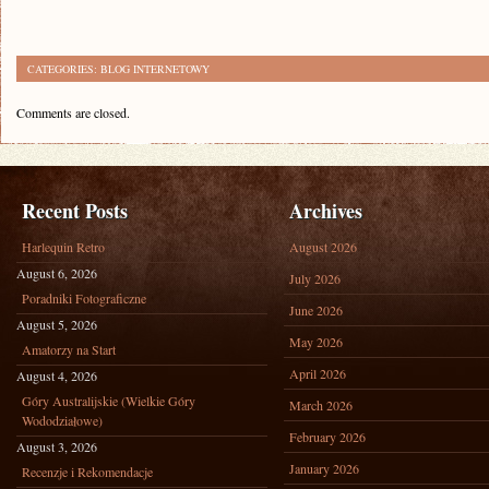
CATEGORIES:
BLOG INTERNETOWY
Comments are closed.
Recent Posts
Archives
Harlequin Retro
August 2026
August 6, 2026
July 2026
Poradniki Fotograficzne
June 2026
August 5, 2026
May 2026
Amatorzy na Start
April 2026
August 4, 2026
Góry Australijskie (Wielkie Góry
March 2026
Wododziałowe)
February 2026
August 3, 2026
January 2026
Recenzje i Rekomendacje