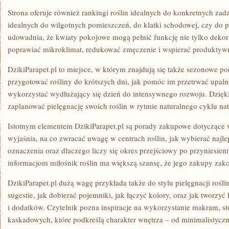
Strona oferuje również rankingi roślin idealnych do konkretnych zada
idealnych do wilgotnych pomieszczeń, do klatki schodowej, czy do p
udowadnia, że kwiaty pokojowe mogą pełnić funkcję nie tylko dekora
poprawiać mikroklimat, redukować zmęczenie i wspierać produktyw
DzikiParapet.pl to miejsce, w którym znajdują się także sezonowe po
przygotować rośliny do krótszych dni, jak pomóc im przetrwać upalne
wykorzystać wydłużający się dzień do intensywnego rozwoju. Dzięk
zaplanować pielęgnację swoich roślin w rytmie naturalnego cyklu nat
Istotnym elementem DzikiParapet.pl są porady zakupowe dotyczące
wyjaśnia, na co zwracać uwagę w centrach roślin, jak wybierać najle
oznaczenia oraz dlaczego liczy się okres przejściowy po przyniesie
informacjom miłośnik roślin ma większą szansę, że jego zakupy zakoń
DzikiParapet.pl dużą wagę przykłada także do stylu pielęgnacji rośli
sugestie, jak dobierać pojemniki, jak łączyć kolory, oraz jak tworzy
i dodatków. Czytelnik pozna inspiracje na wykorzystanie makram, s
kaskadowych, które podkreślą charakter wnętrza – od minimalistyczn