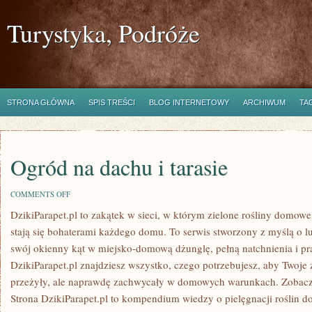
Turystyka, Podróże
STRONA GŁÓWNA
SPIS TREŚCI
BLOG INTERNETOWY
ARCHIWUM
TA
Ogród na dachu i tarasie
ON
COMMENTS OFF
OGRÓD
DzikiParapet.pl to zakątek w sieci, w którym zielone rośliny domow
NA
DACHU
stają się bohaterami każdego domu. To serwis stworzony z myślą o l
I
TARASIE
swój okienny kąt w miejsko-domową dżunglę, pełną natchnienia i pr
DzikiParapet.pl znajdziesz wszystko, czego potrzebujesz, aby Twoje 
przeżyły, ale naprawdę zachwycały w domowych warunkach. Zobac
Strona DzikiParapet.pl to kompendium wiedzy o pielęgnacji roślin d