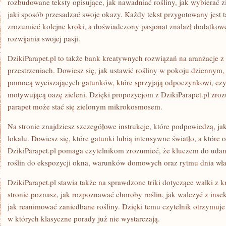
rozbudowane teksty opisujące, jak nawadniać rośliny, jak wybierać 
jaki sposób przesadzać swoje okazy. Każdy tekst przygotowany jest 
zrozumieć kolejne kroki, a doświadczony pasjonat znalazł dodatk
rozwijania swojej pasji.
DzikiParapet.pl to także bank kreatywnych rozwiązań na aranżacje 
przestrzeniach. Dowiesz się, jak ustawić rośliny w pokoju dziennym,
pomocą wyciszających gatunków, które sprzyjają odpoczynkowi, czy
motywującą oazę zieleni. Dzięki propozycjom z DzikiParapet.pl zro
parapet może stać się zielonym mikrokosmosem.
Na stronie znajdziesz szczegółowe instrukcje, które podpowiedzą, 
lokalu. Dowiesz się, które gatunki lubią intensywne światło, a które 
DzikiParapet.pl pomaga czytelnikom zrozumieć, że kluczem do udan
roślin do ekspozycji okna, warunków domowych oraz rytmu dnia właś
DzikiParapet.pl stawia także na sprawdzone triki dotyczące walki z 
stronie poznasz, jak rozpoznawać choroby roślin, jak walczyć z insek
jak reanimować zaniedbane rośliny. Dzięki temu czytelnik otrzymuj
w których klasyczne porady już nie wystarczają.