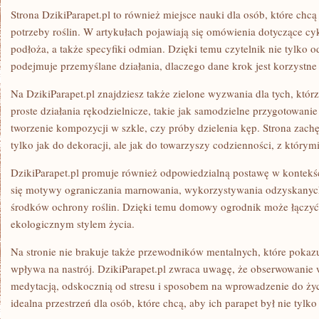
Strona DzikiParapet.pl to również miejsce nauki dla osób, które chcą
potrzeby roślin. W artykułach pojawiają się omówienia dotyczące cy
podłoża, a także specyfiki odmian. Dzięki temu czytelnik nie tylko od
podejmuje przemyślane działania, dlaczego dane krok jest korzystne d
Na DzikiParapet.pl znajdziesz także zielone wyzwania dla tych, któr
proste działania rękodzielnicze, takie jak samodzielne przygotowan
tworzenie kompozycji w szkle, czy próby dzielenia kęp. Strona zachę
tylko jak do dekoracji, ale jak do towarzyszy codzienności, z który
DzikiParapet.pl promuje również odpowiedzialną postawę w kontekści
się motywy ograniczania marnowania, wykorzystywania odzyskanyc
środków ochrony roślin. Dzięki temu domowy ogrodnik może łączyć 
ekologicznym stylem życia.
Na stronie nie brakuje także przewodników mentalnych, które pokazuj
wpływa na nastrój. DzikiParapet.pl zwraca uwagę, że obserwowanie 
medytacją, odskocznią od stresu i sposobem na wprowadzenie do życ
idealna przestrzeń dla osób, które chcą, aby ich parapet był nie tylko