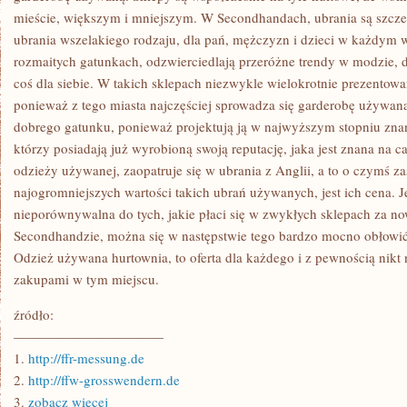
mieście, większym i mniejszym. W Secondhandach, ubrania są szcz
ubrania wszelakiego rodzaju, dla pań, mężczyzn i dzieci w każdym w
rozmaitych gatunkach, odzwierciedlają przeróżne trendy w modzie, 
coś dla siebie. W takich sklepach niezwykle wielokrotnie prezentow
ponieważ z tego miasta najczęściej sprowadza się garderobę używaną.
dobrego gatunku, ponieważ projektują ją w najwyższym stopniu znani 
którzy posiadają już wyrobioną swoją reputację, jaka jest znana na 
odzieży używanej, zaopatruje się w ubrania z Anglii, a to o czymś z
najogromniejszych wartości takich ubrań używanych, jest ich cena. J
nieporównywalna do tych, jakie płaci się w zwykłych sklepach za n
Secondhandzie, można się w następstwie tego bardzo mocno obłowić
Odzież używana hurtownia, to oferta dla każdego i z pewnością nikt
zakupami w tym miejscu.
źródło:
———————————
1.
http://ffr-messung.de
2.
http://ffw-grosswendern.de
3.
zobacz więcej