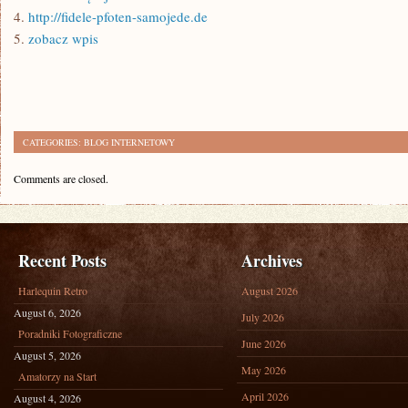
4.
http://fidele-pfoten-samojede.de
5.
zobacz wpis
CATEGORIES:
BLOG INTERNETOWY
Comments are closed.
Recent Posts
Archives
Harlequin Retro
August 2026
August 6, 2026
July 2026
Poradniki Fotograficzne
June 2026
August 5, 2026
May 2026
Amatorzy na Start
April 2026
August 4, 2026