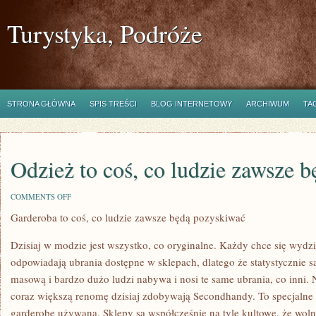
Turystyka, Podróże
STRONA GŁÓWNA
SPIS TREŚCI
BLOG INTERNETOWY
ARCHIWUM
TA
Odzież to coś, co ludzie zawsze 
ON
COMMENTS OFF
ODZIEŻ
Garderoba to coś, co ludzie zawsze będą pozyskiwać
TO
COŚ,
CO
Dzisiaj w modzie jest wszystko, co oryginalne. Każdy chce się wydzi
LUDZIE
ZAWSZE
odpowiadają ubrania dostępne w sklepach, dlatego że statystycznie 
BĘDĄ
masową i bardzo dużo ludzi nabywa i nosi te same ubrania, co inni. 
ZDOBYWAĆ
coraz większą renomę dzisiaj zdobywają Secondhandy. To specjalne
garderobę używaną. Sklepy są współcześnie na tyle kultowe, że wol