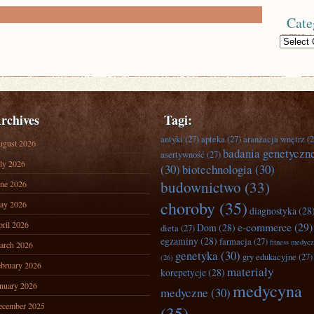
Cate
Categories
rchives
Tagi:
antyki
(27)
apteka
(27)
aranżacja wnętrz
(2
ugust 2026
badania genetyczn
asertywność
(27)
ly 2026
(30)
biotechnologia
(30)
budownictwo
(33)
ne 2026
choroby
(35)
ay 2026
diagnostyka
(28
ril 2026
e-commerce
(29)
Dom
(28)
dieta
(27)
egzaminy
(28)
farmacja
(27)
fitness medyc
arch 2026
genetyka
(30)
gry edukacyjne
(27)
(26)
bruary 2026
materiały
korepetycje
(28)
nuary 2026
medycyna
medyczne
(30)
ecember 2025
(35)