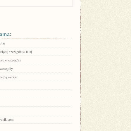
ama:
utaj
więcej szczegółów tutaj
pełne szczegóły
szczegóły
pełną wersję
iyavik.com