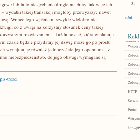
31
gowe lublin to niesłychanie drogie machiny, tak więc ich
ę – wydatki takiej transakcji mogłoby przewyższyć nawet
« Jul
dowę. Wobec tego właśnie niezwykle wielokrotnie
źwigi, co z uwagi na korzystny stosunek ceny takiej
j korzystnym rozwiązaniem – każda postać, która w planuje
Rekl
zym czasie będzie przydatny jej dźwig może go po prostu
Więcej t
ch wynajmując również jednocześnie jego operatora – z
Zobacz 
omne niebezpieczeństwo, do jego obsługi wymagane są
Zobacz 
Zobacz 
is-tresci
Zobacz 
HTTP
Serwis
Portal
Witryna
http://p