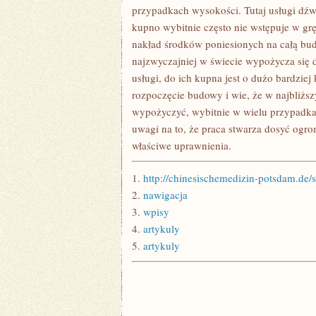
PRAC
przypadkach wysokości. Tutaj usługi dźwi
NIESTETY
kupno wybitnie często nie wstępuje w gr
NIE
UDA
nakład środków poniesionych na całą bu
NAM
SIĘ
najzwyczajniej w świecie wypożycza się d
WYKONAĆ
usługi, do ich kupna jest o dużo bardzie
rozpoczęcie budowy i wie, że w najbliżs
wypożyczyć, wybitnie w wielu przypadka
uwagi na to, że praca stwarza dosyć ogr
właściwe uprawnienia.
1.
http://chinesischemedizin-potsdam.de/sp
2.
nawigacja
3.
wpisy
4.
artykuly
5.
artykuly