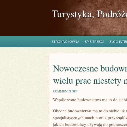
Turystyka, Podróż
STRONA GŁÓWNA
SPIS TREŚCI
BLOG INT
Nowoczesne budowni
wielu prac niestety
ON
COMMENTS OFF
NOWOCZESNE
Współczesne budownictwo ma to do siebie,
BUDOWNICTWO
MA
TO
Obecne budownictwo ma to do siebie, iż w
DO
SIEBIE,
specjalistycznych machin oraz przyrządów
IŻ
jakich budowlańcy używają do podnoszen
WIELU