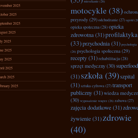
mieszkanie
(26)
ovember 2025
motocykle
(38)
ochron
tober 2025
przyrody
(29)
odchudzanie
(27)
ogród
(2
ptember 2025
opieka
opieka społeczna
(28)
ugust 2025
profilaktyka
zdrowotna
(31)
ly 2025
(33)
przychodnia
(31)
psychologia
ne 2025
psychologia społeczna
(29)
(26)
recepty
(31)
rehabilitacja
(28)
ay 2025
superfood
sprzęt medyczny
(30)
ril 2025
szkoła
(39)
(31)
szpital
arch 2025
(31)
transport
bruary 2025
sztuka cyfrowa
(27)
publiczny
(31)
wiedza medycz
(30)
zabawa
(27)
wyposażenie wnętrz
(26)
zajęcia dodatkowe
(31)
zdrow
zdrowie
żywienie
(31)
(40)