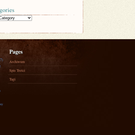
gories
Pages
7)
Archiwum
e
Spis Treści
Tagi
)
zny