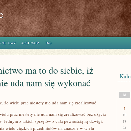
e
ERNETOWY
ARCHIWUM
TAGI
ctwo ma to do siebie, iż
Kale
 nie uda nam się wykonać
M
 że wielu prac niestety nie uda nam się zrealizować
3
ielu prac niestety nie uda nam się zrealizować bez użycia
10
. Jednym z takich sprzętów z całą pewnością są dźwigi,
17
ia wielu ciężkich przedmiotów na znaczne w wielu
24