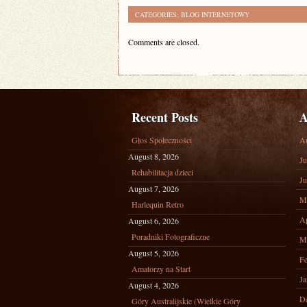
CATEGORIES:
BLOG INTERNETOWY
Comments are closed.
Recent Posts
A
Głos Społeczności
A
August 8, 2026
Ju
Rehabilitacja dzieci
Ju
August 7, 2026
M
Harlequin Retro
Ap
August 6, 2026
Poradniki Fotograficzne
M
August 5, 2026
Fe
Amatorzy na Start
Ja
August 4, 2026
D
Góry Australijskie (Wielkie Góry