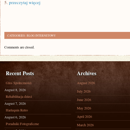
5.
przeczytaj więcej
CATEGORIES:
BLOG INTERNETOWY
Comments are closed.
Recent Posts
Archives
Głos Społeczności
August 2026
August 8, 2026
July 2026
Rehabilitacja dzieci
June 2026
August 7, 2026
May 2026
Harlequin Retro
April 2026
August 6, 2026
Poradniki Fotograficzne
March 2026