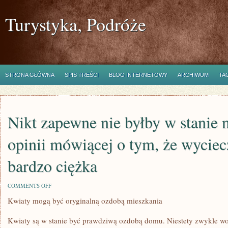
Turystyka, Podróże
STRONA GŁÓWNA
SPIS TREŚCI
BLOG INTERNETOWY
ARCHIWUM
TA
Nikt zapewne nie byłby w stanie 
opinii mówiącej o tym, że wyciec
bardzo ciężka
ON
COMMENTS OFF
NIKT
Kwiaty mogą być oryginalną ozdobą mieszkania
ZAPEWNE
NIE
BYŁBY
Kwiaty są w stanie być prawdziwą ozdobą domu. Niestety zwykle wol
W