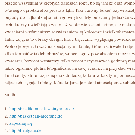
STANIE
przede wszystkim w ciepłych okresach roku, bo są tańsze oraz wolno
NADSZARPNĄĆ
własnego ogródka albo prosto z łąki. Taki barwny bukiet ożywi każ
OPINII
MÓWIĄCEJ
pogody do najbardziej smutnego wnętrza. My polecamy jednakże ww
O
tych, którzy uwielbiają kwiaty też w okresie jesieni i zimy, ale niek
TYM,
ŻE
kwiaciarni wyśmienitym rozwiązaniem są kolorowe i wielkoformatow
WYCIECZKA
W
Takie zdjęcia to obrazy design, które bajecznie wyglądają powieszon
GÓRY
Wolno je wydrukować na specjalnym płótnie, które jest trwałe i odpo
JEST
BARDZO
kilka formatów takich obrazów, wobec tego z powodzeniem można w
CIĘŻKA
kwadratu, bowiem wystarczy tylko potem przystosować godziwą ra
także ogromne płótna fotograficzne na całej ścianie, na przykład w
To akcenty, które rozjaśnią oraz dodadzą koloru w każdym pomieszc
zdjęciach sięgają kobiety, które kojarzą je z delikatnością oraz subtel
źródło:
———————————
1.
http://basilikamusik-weingarten.de
2.
http://basketball-meerane.de
3.
zapoznaj się
4.
http://beatgate.de